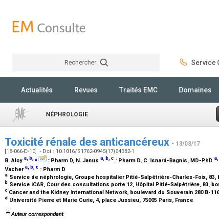
Rechercher
Service C
Rechercher
Actualités
Revues
Traités EMC
Domaines
NÉPHROLOGIE
Toxicité rénale des anticancéreux
- 13/03/17
[18-066-D-10] - Doi : 10.1016/S1762-0945(17)64382-1
a
,
b
,
⁎
a
,
b
,
c
a
B. Aloy
:
Pharm D
, N. Janus
:
Pharm D
, C. Isnard-Bagnis,
MD-PhD
a
,
b
,
c
Vacher
:
Pharm D
a
Service de néphrologie, Groupe hospitalier Pitié-Salpêtrière-Charles-Foix, 83, 
b
Service ICAR, Cour des consultations porte 12, Hôpital Pitié-Salpêtrière, 83, bo
c
Cancer and the Kidney International Network, boulevard du Souverain 280 B-11
d
Université Pierre et Marie Curie, 4, place Jussieu, 75005 Paris, France
Auteur correspondant.