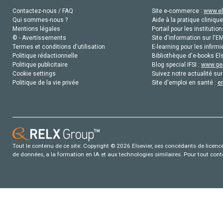
Contactez-nous / FAQ
Site e-commerce :
www.el
Qui sommes-nous ?
Aide à la pratique clinique
Mentions légales
Portail pour les institution
© - Avertissements
Site d'information sur l'E
Termes et conditions d'utilisation
E-learning pour les infirmi
Politique rédactionnelle
Bibliothèque d'e-books Els
Politique publicitaire
Blog special IFSI :
www.gen
Cookie settings
Suivez notre actualité sur
Politique de la vie privée
Site d'emploi en santé :
e
Tout le contenu de ce site: Copyright © 2026 Elsevier, ses concédants de licence e
de données, a la formation en IA et aux technologies similaires. Pour tout con