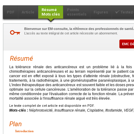
Résumé
Points
PDF
Article
Figures
Testez
Mots clés
essentiels
Bienvenue sur EM-consulte, la référence des professionnels de santé.
L’accès au texte intégral de cet article nécessite un abonnement.
EMC D
Résumé
La tolérance rénale des anticancéreux est un problème lié à la fois à
chimiothérapies anticancéreuses et au terrain représenté par le patient ca
cancer est en effet exposé à tous les types d'atteinte rénale (obstructive,
traitements, à la radiothérapie, à une glomérulopathie paranéoplasique, à u
L'index thérapeutique des anticancéreux est souvent faible et les doses presc
optimale sur la cellule cancéreuse. L'amélioration de la tolérance passe par
même conditionnée par l'évaluation correcte de la fonction rénale. La préven
mortalité associée à l'insuffisance rénale aiguë est très élevée.
Le texte complet de cet article est disponible en PDF.
Mots-clés :
Néphrotoxicité, Insuffisance rénale, Cisplatine, Ifosfamide, VEG
Plan
Introduction