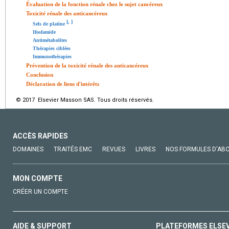
Évaluation de la fonction rénale chez le sujet cancéreux
Toxicité rénale des anticancéreux
[
,
]
Sels de platine
Ifosfamide
Antimétabolites
Thérapies ciblées
Immunothérapies
Prévention de la toxicité rénale des anticancéreux
Conclusion
Déclaration de liens d'intérêts
© 2017 Elsevier Masson SAS. Tous droits réservés.
ACCÈS RAPIDES
DOMAINES
TRAITÉS EMC
REVUES
LIVRES
NOS FORMULES D'AB
MON COMPTE
CRÉER UN COMPTE
AIDE & SUPPORT
PLATEFORMES ELSE