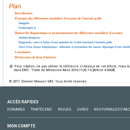
Plan
Introduction
Principes des différentes modalités d'examen de l'intestin grêle
Imagerie
Endoscopie ()
Démarche diagnostique et positionnement des différentes modalités d'examen
Anémie ferriprive
Diagnostic, suivi et bilan d'une maladie de Crohn touchant l'intestin grêle
Suivi d'un risque néoplasique - détection et prévention du cancer, dépistage d'une réci
Conclusion
Déclaration de liens d'intérêts
Pour citation, ne pas utiliser la référence ci-dessus de cet article, mais l
dans EMC - Traité de Médecine Akos 2016;11(4):1-6 [Article 4-0568].
© 2017 Elsevier Masson SAS. Tous droits réservés.
ACCÈS RAPIDES
DOMAINES
TRAITÉS EMC
REVUES
LIVRES
NOS FORMULES D'AB
MON COMPTE