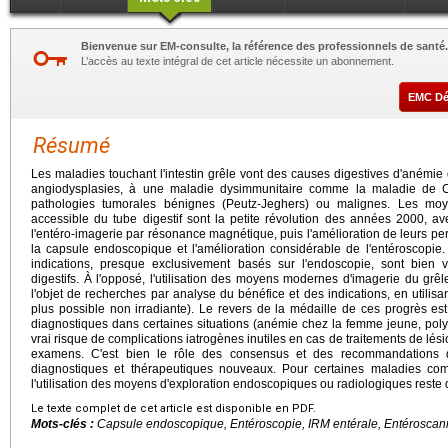
Bienvenue sur EM-consulte, la référence des professionnels de santé.
L’accès au texte intégral de cet article nécessite un abonnement.
EMC D
Résumé
Les maladies touchant l'intestin grêle vont des causes digestives d'anémie
angiodysplasies, à une maladie dysimmunitaire comme la maladie de 
pathologies tumorales bénignes (Peutz-Jeghers) ou malignes. Les moye
accessible du tube digestif sont la petite révolution des années 2000, ave
l'entéro-imagerie par résonance magnétique, puis l'amélioration de leurs per
la capsule endoscopique et l'amélioration considérable de l'entéroscopie.
indications, presque exclusivement basés sur l'endoscopie, sont bien 
digestifs. À l'opposé, l'utilisation des moyens modernes d'imagerie du grê
l'objet de recherches par analyse du bénéfice et des indications, en utilisa
plus possible non irradiante). Le revers de la médaille de ces progrès est
diagnostiques dans certaines situations (anémie chez la femme jeune, pol
vrai risque de complications iatrogènes inutiles en cas de traitements de lé
examens. C'est bien le rôle des consensus et des recommandations d'
diagnostiques et thérapeutiques nouveaux. Pour certaines maladies com
l'utilisation des moyens d'exploration endoscopiques ou radiologiques rest
Le texte complet de cet article est disponible en PDF.
Mots-clés :
Capsule endoscopique, Entéroscopie, IRM entérale, Entéroscanner