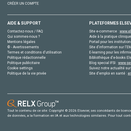
CRÉER UN COMPTE
AIDE & SUPPORT
PLATEFORMES ELSE
Contactez-nous / FAQ
Site e-commerce :
www.el
Qui sommes-nous ?
Aide à la pratique clinique
Mentions légales
Portail pour les institution
© - Avertissements
Site d'information sur l'E
Termes et conditions d'utilisation
E-learning pour les infirmi
Politique rédactionnelle
Bibliothèque d'e-books Els
Politique publicitaire
Blog special IFSI :
www.gen
Cookie settings
Suivez notre actualité sur
Politique de la vie privée
Site d'emploi en santé :
e
Tout le contenu de ce site: Copyright © 2026 Elsevier, ses concédants de licence e
de données, a la formation en IA et aux technologies similaires. Pour tout con