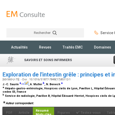
Rechercher
Service C
Rechercher
Actualités
Revues
Traités EMC
Domaines
SAVOIRS ET SOINS INFIRMIERS
Exploration de l'intestin grêle : principes et 
[60-560-U-75] - Doi : 10.1016/S1877-7848(17)85112-1
a
,
⁎
b
a
J.-C. Saurin
, A. Muller
, N. Benech
a
Hépato-gastro-entérologie, Hospices civils de Lyon, Pavillon L, Hôpital Édouard-
cedex 03, France
b
Service de radiologie, Pavillon B, Hôpital Édouard-Herriot, Hospices civils de 
Auteur correspondant.
Résumé
PDF
Article
Figures
Testez-vous
Tabl
Mots clés