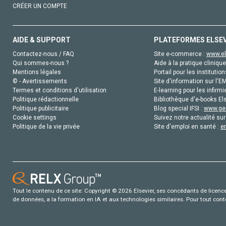
CRÉER UN COMPTE
AIDE & SUPPORT
PLATEFORMES ELSE
Contactez-nous / FAQ
Site e-commerce :
www.el
Qui sommes-nous ?
Aide à la pratique clinique
Mentions légales
Portail pour les institution
© - Avertissements
Site d'information sur l'E
Termes et conditions d'utilisation
E-learning pour les infirmi
Politique rédactionnelle
Bibliothèque d'e-books Els
Politique publicitaire
Blog special IFSI :
www.gen
Cookie settings
Suivez notre actualité sur
Politique de la vie privée
Site d'emploi en santé :
e
Tout le contenu de ce site: Copyright © 2026 Elsevier, ses concédants de licence e
de données, a la formation en IA et aux technologies similaires. Pour tout con