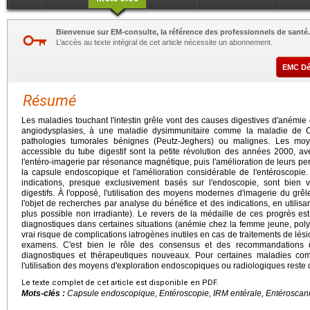
Bienvenue sur EM-consulte, la référence des professionnels de santé.
L’accès au texte intégral de cet article nécessite un abonnement.
EMC D
Résumé
Les maladies touchant l'intestin grêle vont des causes digestives d'anémie
angiodysplasies, à une maladie dysimmunitaire comme la maladie de 
pathologies tumorales bénignes (Peutz-Jeghers) ou malignes. Les moye
accessible du tube digestif sont la petite révolution des années 2000, ave
l'entéro-imagerie par résonance magnétique, puis l'amélioration de leurs per
la capsule endoscopique et l'amélioration considérable de l'entéroscopie.
indications, presque exclusivement basés sur l'endoscopie, sont bien 
digestifs. À l'opposé, l'utilisation des moyens modernes d'imagerie du grê
l'objet de recherches par analyse du bénéfice et des indications, en utilisa
plus possible non irradiante). Le revers de la médaille de ces progrès est
diagnostiques dans certaines situations (anémie chez la femme jeune, pol
vrai risque de complications iatrogènes inutiles en cas de traitements de lé
examens. C'est bien le rôle des consensus et des recommandations d'
diagnostiques et thérapeutiques nouveaux. Pour certaines maladies com
l'utilisation des moyens d'exploration endoscopiques ou radiologiques rest
Le texte complet de cet article est disponible en PDF.
Mots-clés :
Capsule endoscopique, Entéroscopie, IRM entérale, Entéroscanner