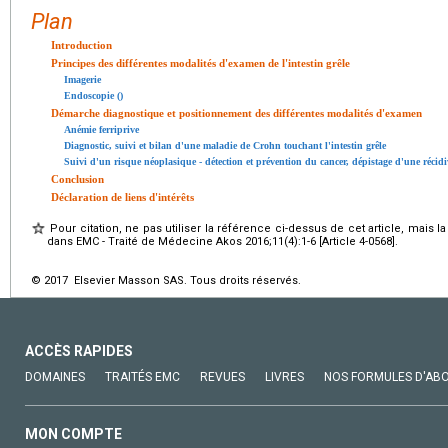
Plan
Introduction
Principes des différentes modalités d'examen de l'intestin grêle
Imagerie
Endoscopie ()
Démarche diagnostique et positionnement des différentes modalités d'examen
Anémie ferriprive
Diagnostic, suivi et bilan d'une maladie de Crohn touchant l'intestin grêle
Suivi d'un risque néoplasique - détection et prévention du cancer, dépistage d'une réci
Conclusion
Déclaration de liens d'intérêts
Pour citation, ne pas utiliser la référence ci-dessus de cet article, mais l
dans EMC - Traité de Médecine Akos 2016;11(4):1-6 [Article 4-0568].
© 2017 Elsevier Masson SAS. Tous droits réservés.
ACCÈS RAPIDES
DOMAINES
TRAITÉS EMC
REVUES
LIVRES
NOS FORMULES D'AB
MON COMPTE