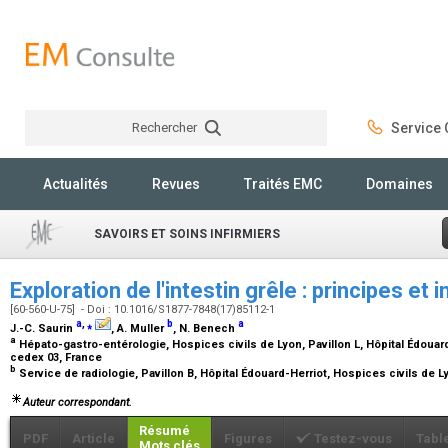
Rechercher
Service C
Rechercher
Actualités
Revues
Traités EMC
Domaines
SAVOIRS ET SOINS INFIRMIERS
Exploration de l'intestin grêle : principes et 
[60-560-U-75] - Doi : 10.1016/S1877-7848(17)85112-1
a
,
⁎
b
a
J.-C. Saurin
, A. Muller
, N. Benech
a
Hépato-gastro-entérologie, Hospices civils de Lyon, Pavillon L, Hôpital Édouard-
cedex 03, France
b
Service de radiologie, Pavillon B, Hôpital Édouard-Herriot, Hospices civils de 
Auteur correspondant.
Résumé
PDF
Article
Figures
Testez-vous
Tabl
Mots clés