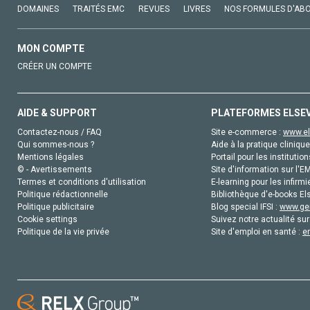
DOMAINES
TRAITÉS EMC
REVUES
LIVRES
NOS FORMULES D'AB
MON COMPTE
CRÉER UN COMPTE
AIDE & SUPPORT
PLATEFORMES ELSE
Contactez-nous / FAQ
Site e-commerce :
www.el
Qui sommes-nous ?
Aide à la pratique clinique
Mentions légales
Portail pour les institution
© - Avertissements
Site d'information sur l'E
Termes et conditions d'utilisation
E-learning pour les infirmi
Politique rédactionnelle
Bibliothèque d'e-books Els
Politique publicitaire
Blog special IFSI :
www.gen
Cookie settings
Suivez notre actualité sur
Politique de la vie privée
Site d'emploi en santé :
e