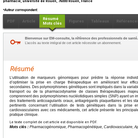
pharmacie, université de Rouen, 76000 Rouen, France
⁎
Auteur correspondant.
Résumé
PDF
Article
Figures
Tableaux
Référence
Mots clés
Bienvenue sur EM-consulte, la référence des professionnels de santé.
L’accès au texte intégral de cet article nécessite un abonnement.
Résumé
L’utilisation de marqueurs génomiques pour prédire la réponse indivi
d’optimiser la prise en charge thérapeutique en améliorant leur effica
secondaires. Des polymorphismes génétiques sont impliqués dans la variabil
transport ou de la pharmacodynamie de classes thérapeutiques majeur
comprennent des polymorphismes nucléotidiques simples (SNP) ayant un imp
des traitements anticoagulants oraux, antiagrégants plaquettaires et les st
pertinents concernant l’utilisation de tests génétiques dans la prise
cardiovasculaires avec ces médicaments, cet article présente les princip
pratique clinique.
Le texte complet de cet article est disponible en PDF.
Mots clés :
Pharmacogénomique, Pharmacogénétique, Cardiovasculaire, App