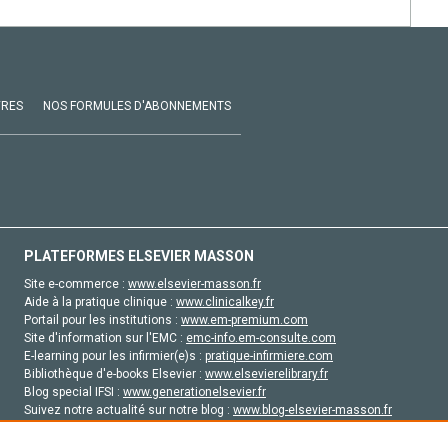
VRES
NOS FORMULES D'ABONNEMENTS
PLATEFORMES ELSEVIER MASSON
Site e-commerce :
www.elsevier-masson.fr
Aide à la pratique clinique :
www.clinicalkey.fr
Portail pour les institutions :
www.em-premium.com
Site d'information sur l'EMC :
emc-info.em-consulte.com
E-learning pour les infirmier(e)s :
pratique-infirmiere.com
Bibliothèque d'e-books Elsevier :
www.elsevierelibrary.fr
Blog special IFSI :
www.generationelsevier.fr
Suivez notre actualité sur notre blog :
www.blog-elsevier-masson.fr
Site d'emploi en santé :
emploisante.com