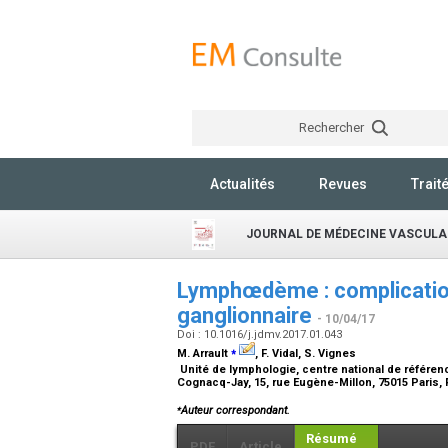
Rechercher
Actualités
Revues
Trait
JOURNAL DE MÉDECINE VASCULA
Lymphœdème : complication
ganglionnaire
- 10/04/17
Doi : 10.1016/j.jdmv.2017.01.043
⁎
M. Arrault
, F. Vidal, S. Vignes
Unité de lymphologie, centre national de référe
Cognacq-Jay, 15, rue Eugène-Millon, 75015 Paris,
⁎
Auteur correspondant.
Résumé
PDF
Article