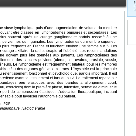
p
L
u
e stase lymphatique puis d’une augmentation de volume du membre
ue pouvant être classée en lymphœdèmes primaires et secondaires. Les
lus souvent après un curage ganglionnaire parfois associé à une
ires, pelviennes ou inguinales. Les lymphœdèmes du membre supérieur
es plus fréquents en France et touchent environ une femme sur 5. Les
 curage axillaire, la radiothérapie et l’obésité. Les recommandations
t ne doivent plus être données aux patients. Les lymphœdèmes des
tements des cancers pelviens (utérus, col, ovaires, prostate, vessie,
rieurs. Le lymphœdème est fréquemment bilatéral pour les membres
ubis et/ou des organes génitaux externes. L’érysipèle est la principale
tentissement fonctionnel et psychologique, parfois important. Il est
dème avant tout traitement et lors du suivi. Le traitement repose sur
 (bandages peu élastiques avec des bandes à allongement court,
u, exercices) dont la première phase, intensive, permet de diminuer le
e port de compression élastique. L’éducation thérapeutique, incluant
ensable pour favoriser l’autonomie du patient.
en PDF.
glionnaire, Radiothérapie