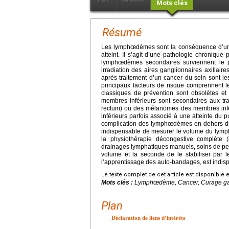
Mots clés
Résumé
Les lymphœdèmes sont la conséquence d’un
atteint. Il s’agit d’une pathologie chroniq
lymphœdèmes secondaires surviennent le p
irradiation des aires ganglionnaires axilla
après traitement d’un cancer du sein sont l
principaux facteurs de risque comprennent le
classiques de prévention sont obsolètes e
membres inférieurs sont secondaires aux trai
rectum) ou des mélanomes des membres infé
inférieurs parfois associé à une atteinte du p
complication des lymphœdèmes en dehors du re
indispensable de mesurer le volume du lymphœ
la physiothérapie décongestive complète
drainages lymphatiques manuels, soins de pea
volume et la seconde de le stabiliser par l
l’apprentissage des auto-bandages, est indisp
Le texte complet de cet article est disponible 
Mots clés :
Lymphœdème, Cancer, Curage gan
Plan
Déclaration de liens d’intérêts