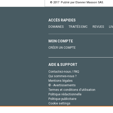
© 2017 Publié par Elsevier Masson SAS.
ACCÈS RAPIDES
DOMAINES
TRAITÉS EMC
REVUES
LI
MON COMPTE
CRÉER UN COMPTE
AIDE & SUPPORT
Contactez-nous / FAQ
Qui sommes-nous ?
Mentions légales
© - Avertissements
Termes et conditions d'utilisation
Politique rédactionnelle
Politique publicitaire
Cookie settings
Politique de la vie privée