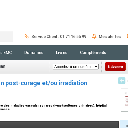
Service Client : 01 71 16 55 99
Mes alertes
Rechercher
és EMC
Domaines
Livres
Compléments
IRE
S'abonner
 post-curage et/ou irradiation
nce des maladies vasculaires rares (lymphœdèmes primaires), hôpital
 France
B