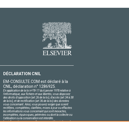
DÉCLARATION CNIL
EM-CONSULTE.COM est déclaré à la
CNIL, déclaration n° 1286925.
En application de la loi nº78-17 du 6 janvier 1978 relative à
l'informatique, aux fichiers et aux libertés, vous disposez
des droits d'opposition (art.26 de la loi), d'accès (art.34 à 38
de la loi), et de rectification (art.36 de la loi) des données
vous concernant. Ainsi, vous pouvez exiger que soient
rectifiées, complétées, clarifiées, mises à jour ou effacées
les informations vous concernant qui sont inexactes,
incomplètes, équivoques, périmées ou dont la collecte ou
l'utilisation ou la conservation est interdite.
Les informations personnelles concernant les visiteurs de
notre site, y compris leur identité, sont confidentielles.
Le responsable du site s'engage sur l'honneur à respecter