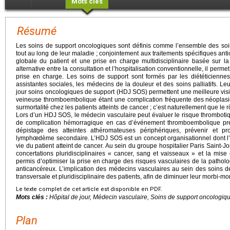
Mots clés
Résumé
Les soins de support oncologiques sont définis comme l’ensemble des soin
tout au long de leur maladie ; conjointement aux traitements spécifiques ant
globale du patient et une prise en charge multidisciplinaire basée sur la 
alternative entre la consultation et l’hospitalisation conventionnelle, il permet
prise en charge. Les soins de support sont formés par les diététiciennes
assistantes sociales, les médecins de la douleur et des soins palliatifs. Le
jour soins oncologiques de support (HDJ SOS) permettent une meilleure visi
veineuse thromboembolique étant une complication fréquente des néoplasie
surmortalité chez les patients atteints de cancer ; c’est naturellement que le
Lors d’un HDJ SOS, le médecin vasculaire peut évaluer le risque thrombotiqu
de complication hémorragique en cas d’événement thromboembolique préex
dépistage des atteintes athéromateuses périphériques, prévenir et 
lymphœdème secondaire. L’HDJ SOS est un concept organisationnel dont l’en
vie du patient atteint de cancer. Au sein du groupe hospitalier Paris Saint
concertations pluridisciplinaires « cancer, sang et vaisseaux » et la mise
permis d’optimiser la prise en charge des risques vasculaires de la pathol
anticancéreux. L’implication des médecins vasculaires au sein des soins 
transversale et pluridisciplinaire des patients, afin de diminuer leur morbi-mor
Le texte complet de cet article est disponible en PDF.
Mots clés :
Hôpital de jour, Médecin vasculaire, Soins de support oncologiq
Plan