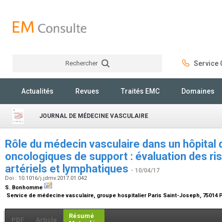
Rechercher
Service C
Rechercher
Actualités
Revues
Traités EMC
Domaines
JOURNAL DE MÉDECINE VASCULAIRE
Rôle du médecin vasculaire dans un hôpital 
oncologiques de support : évaluation des r
artériels et lymphatiques
- 10/04/17
Doi : 10.1016/j.jdmv.2017.01.042
S. Bonhomme
Service de médecine vasculaire, groupe hospitalier Paris Saint-Joseph, 75014 
Résumé
PDF
Article