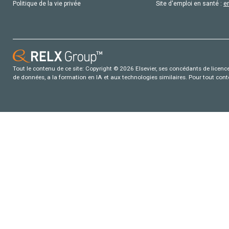
Politique de la vie privée
Site d'emploi en santé :
e
Tout le contenu de ce site: Copyright © 2026 Elsevier, ses concédants de licence e
de données, a la formation en IA et aux technologies similaires. Pour tout con