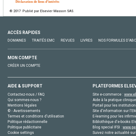
Déclaration de liens d’intérêts
© 2017 Publié par Elsevier Masson SAS.
ACCÈS RAPIDES
DOMAINES
TRAITÉS EMC
REVUES
LIVRES
NOS FORMULES D'AB
MON COMPTE
CRÉER UN COMPTE
AIDE & SUPPORT
PLATEFORMES ELSE
Contactez-nous / FAQ
Site e-commerce :
www.el
Qui sommes-nous ?
Aide à la pratique clinique
Mentions légales
Portail pour les institution
© - Avertissements
Site d'information sur l'E
Termes et conditions d'utilisation
E-learning pour les infirmi
Politique rédactionnelle
Bibliothèque d'e-books Els
Politique publicitaire
Blog special IFSI :
www.gen
Cookie settings
Suivez notre actualité sur