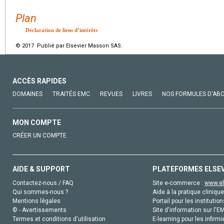
Plan
Déclaration de liens d’intérêts
© 2017 Publié par Elsevier Masson SAS.
ACCÈS RAPIDES
DOMAINES
TRAITÉS EMC
REVUES
LIVRES
NOS FORMULES D'AB
MON COMPTE
CRÉER UN COMPTE
AIDE & SUPPORT
PLATEFORMES ELSE
Contactez-nous / FAQ
Site e-commerce :
www.el
Qui sommes-nous ?
Aide à la pratique clinique
Mentions légales
Portail pour les institution
© - Avertissements
Site d'information sur l'E
Termes et conditions d'utilisation
E-learning pour les infirmi