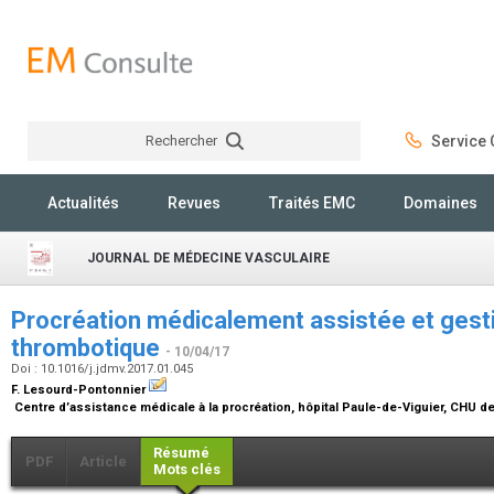
Rechercher
Service C
Rechercher
Actualités
Revues
Traités EMC
Domaines
JOURNAL DE MÉDECINE VASCULAIRE
Procréation médicalement assistée et gesti
thrombotique
- 10/04/17
Doi : 10.1016/j.jdmv.2017.01.045
F. Lesourd-Pontonnier
Centre d’assistance médicale à la procréation, hôpital Paule-de-Viguier, CHU 
Résumé
PDF
Article
Mots clés