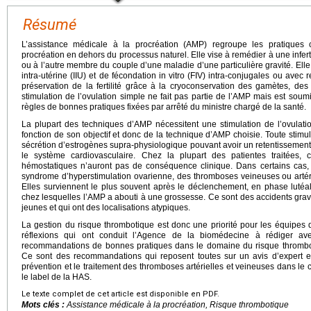
Résumé
L’assistance médicale à la procréation (AMP) regroupe les pratiques c
procréation en dehors du processus naturel. Elle vise à remédier à une infertil
ou à l’autre membre du couple d’une maladie d’une particulière gravité. Ell
intra-utérine (IIU) et de fécondation in vitro (FIV) intra-conjugales ou avec
préservation de la fertilité grâce à la cryoconservation des gamètes, de
stimulation de l’ovulation simple ne fait pas partie de l’AMP mais est s
règles de bonnes pratiques fixées par arrêté du ministre chargé de la santé.
La plupart des techniques d’AMP nécessitent une stimulation de l’ovulati
fonction de son objectif et donc de la technique d’AMP choisie. Toute stimula
sécrétion d’estrogènes supra-physiologique pouvant avoir un retentissement
le système cardiovasculaire. Chez la plupart des patientes traitées,
hémostatiques n’auront pas de conséquence clinique. Dans certains ca
syndrome d’hyperstimulation ovarienne, des thromboses veineuses ou artéri
Elles surviennent le plus souvent après le déclenchement, en phase lutéa
chez lesquelles l’AMP a abouti à une grossesse. Ce sont des accidents gra
jeunes et qui ont des localisations atypiques.
La gestion du risque thrombotique est donc une priorité pour les équipes d
réflexions qui ont conduit l’Agence de la biomédecine à rédiger av
recommandations de bonnes pratiques dans le domaine du risque thrombo
Ce sont des recommandations qui reposent toutes sur un avis d’expert en 
prévention et le traitement des thromboses artérielles et veineuses dans le 
le label de la HAS.
Le texte complet de cet article est disponible en PDF.
Mots clés :
Assistance médicale à la procréation, Risque thrombotique