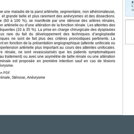
p
L
u
me une maladie de la paroi artérielle, segmentaire, non athéromateuse,
e et grande taille et plus rarement des anévrysmes et des dissections.
ente (60 à 100 %), se manifeste par une sténose des artères rénales,
rtérielle ou d’une altération de la fonction rénale. Les atteintes des
fréquentes (10 à 35 %). La prise en charge chirurgicale des dysplasies
us rare du fait du développement des techniques d’angioplastie
iques ne sont de fait plus des critères pronostiques pertinents. La
èrent en fonction de la présentation angiographique (atteinte unifocale ou
pertension artérielle plus important au cours des atteintes unifocales.
re rénale, ne sont revascularisés que les patients symptomatiques
 au traitement) ou avec une asymétrie de taille rénale ou une altération
sluminale est proposée en première intention sauf en cas de lésions
évrysme.
en PDF.
 rénale, Sténose, Anévrysme