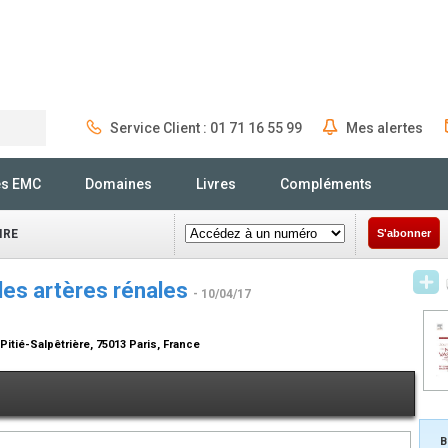
Service Client : 01 71 16 55 99
Mes alertes
Rechercher
és EMC
Domaines
Livres
Compléments
IRE
S'abonner
des artères rénales
- 10/04/17
itié-Salpêtrière, 75013 Paris, France
B