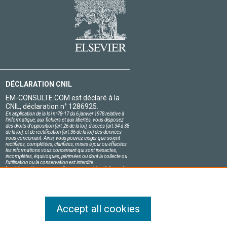
DÉCLARATION CNIL
EM-CONSULTE.COM est déclaré à la
CNIL, déclaration n° 1286925.
En application de la loi nº78-17 du 6 janvier 1978 relative à
l'informatique, aux fichiers et aux libertés, vous disposez
des droits d'opposition (art.26 de la loi), d'accès (art.34 à 38
de la loi), et de rectification (art.36 de la loi) des données
vous concernant. Ainsi, vous pouvez exiger que soient
rectifiées, complétées, clarifiées, mises à jour ou effacées
les informations vous concernant qui sont inexactes,
incomplètes, équivoques, périmées ou dont la collecte ou
l'utilisation ou la conservation est interdite.
Les informations personnelles concernant les visiteurs de
notre site, y compris leur identité, sont confidentielles.
Le responsable du site s'engage sur l'honneur à respecter
les conditions légales de confidentialité applicables en
France et à ne pas divulguer ces informations à des tiers.
Accept all cookies