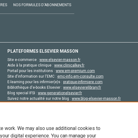
VRES
NOS FORMULES D'ABONNEMENTS
PLATEFORMES ELSEVIER MASSON
Site e-commerce :
www.elsevier-masson.fr
Aide à la pratique clinique :
www.clinicalkey.fr
Portail pour les institutions :
www.em-premium.com
Site d'information sur l'EMC :
emc-info.em-consulte.com
E-learning pour les infirmier(e)s :
pratique-infirmiere.com
Bibliothèque d'e-books Elsevier :
www.elsevierelibrary.fr
Blog special IFSI :
www.generationelsevier.fr
Suivez notre actualité sur notre blog :
www.blog-elsevier-masson.fr
Site d'emploi en santé :
emploisante.com
te work. We may also use additional cookies to
 your digital experience. You can manage your