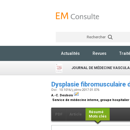
Rechercher
Actualités
Revues
Trait
JOURNAL DE MÉDECINE VASCULA
Dysplasie fibromusculaire 
Doi : 10.1016/j.jdmv.2017.01.076
A.-C. Desbois
Service de médecine interne, groupe hospitalier P
Résumé
PDF
Article
Mots clés