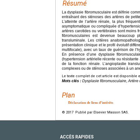
Résumé
La dysplasie fibromusculaire est définie com
entraînant des sténoses des artères de petit
L’atteinte de l’artère rénale, la plus fréqu
asymptomatique ou compliquée d’hypertension a
artères carotides ou vertébrales sont moins 
fibromusculaires est devenue beaucoup pl
transluminale. Les critères anatomopatholog
présentation clinique et le profil évolutif diff
multifocale), avec un taux de guérison de l’hy
En présence d’une dysplasie fibromusculai
(hypertension artérielle récente ou résistante
de la fonction rénale. L’angioplastie tran
complexes ou de sténoses associées à un an
Le texte complet de cet article est disponible 
Mots clés :
Dysplasie fibromusculaire, Artère
Plan
Déclaration de liens d’intérêts
© 2017 Publié par Elsevier Masson SAS.
ACCÈS RAPIDES