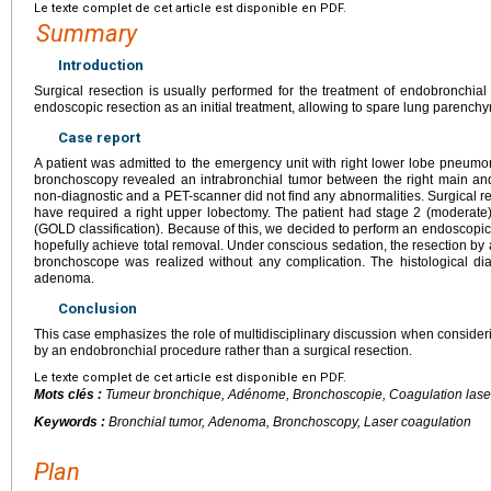
Le texte complet de cet article est disponible en PDF.
Summary
Introduction
Surgical resection is usually performed for the treatment of endobronchial
endoscopic resection as an initial treatment, allowing to spare lung parench
Case report
A patient was admitted to the emergency unit with right lower lobe pneum
bronchoscopy revealed an intrabronchial tumor between the right main an
non-diagnostic and a PET-scanner did not find any abnormalities. Surgical re
have required a right upper lobectomy. The patient had stage 2 (moderate
(GOLD classification). Because of this, we decided to perform an endoscopic 
hopefully achieve total removal. Under conscious sedation, the resection by 
bronchoscope was realized without any complication. The histological d
adenoma.
Conclusion
This case emphasizes the role of multidisciplinary discussion when considering
by an endobronchial procedure rather than a surgical resection.
Le texte complet de cet article est disponible en PDF.
Mots clés :
Tumeur bronchique, Adénome, Bronchoscopie, Coagulation lase
Keywords :
Bronchial tumor, Adenoma, Bronchoscopy, Laser coagulation
Plan