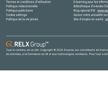
Termes et conditions d'utilisation
E-learning pour les infirmi
Politique rédactionnelle
Bibliothèque d'e-books Els
Politique publicitaire
Blog special IFSI :
www.gen
Cookie settings
Suivez notre actualité sur
Politique de la vie privée
Site d'emploi en santé :
e
Tout le contenu de ce site: Copyright © 2026 Elsevier, ses concédants de licence e
de données, a la formation en IA et aux technologies similaires. Pour tout con