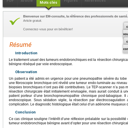
PDF
Article
Figures
Références
Mots clés
Bienvenue sur EM-consulte, la référence des professionnels de santé.
Article gratuit.
c
Connectez-vous pour en bénéficier!
vo
Résumé
co
Introduction
Le traitement usuel des tumeurs endobronchiques est la résection chirurgic
bénigne réséqué par voie endoscopique.
Observation
Un patient a été admis en urgence pour une pneumopathie sévère du lobe in
une fibroscopie bronchique ont révélé une tumeur endo-luminale au niveau 
biopsies bronchiques n’ont pas été contributives. Le TEP-scanner n’a pas m
résection chirurgicale était initialement envisagée, mais aurait conduit à u
patient porteur d’une bronchopneumopathie chronique post-tabagique. Il 
endoscopique. Sous sédation vigile, la résection par électrocoagulation 
complication. Le diagnostic histologique était celui d’un adénome muqueux
Conclusion
Ce cas clinique souligne l’intérêt d’une réflexion préalable sur la possibil
tumeur endobronchique bénigne avant d’opter pour une résection chirurgical