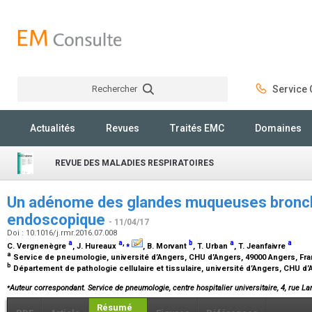
Rechercher
Service C
Rechercher
Actualités
Revues
Traités EMC
Domaines
REVUE DES MALADIES RESPIRATOIRES
Un adénome des glandes muqueuses bronch
endoscopique
- 11/04/17
Doi : 10.1016/j.rmr.2016.07.008
a
a
,
⁎
b
a
a
C. Vergnenègre
, J. Hureaux
, B. Morvant
, T. Urban
, T. Jeanfaivre
a
Service de pneumologie, université d’Angers, CHU d’Angers, 49000 Angers, Fr
b
Département de pathologie cellulaire et tissulaire, université d’Angers, CHU d
⁎
Auteur correspondant. Service de pneumologie, centre hospitalier universitaire, 4, rue La
Résumé