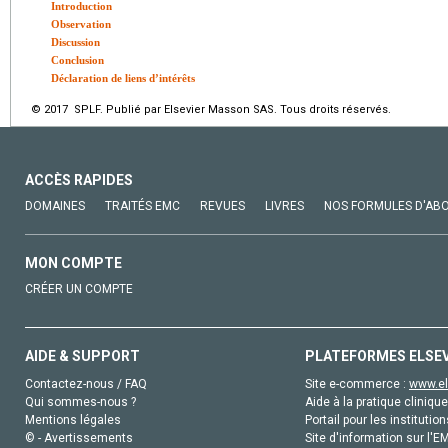
Introduction
Observation
Discussion
Conclusion
Déclaration de liens d’intérêts
© 2017 SPLF. Publié par Elsevier Masson SAS. Tous droits réservés.
ACCÈS RAPIDES
DOMAINES
TRAITÉS EMC
REVUES
LIVRES
NOS FORMULES D'AB
MON COMPTE
CRÉER UN COMPTE
AIDE & SUPPORT
PLATEFORMES ELSE
Contactez-nous / FAQ
Site e-commerce :
www.el
Qui sommes-nous ?
Aide à la pratique clinique
Mentions légales
Portail pour les institution
© - Avertissements
Site d'information sur l'E