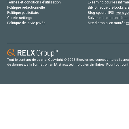
Termes et conditions d'utilisation
E-learning pour les infirmi
Politique rédactionnelle
Bibliothèque d'e-books Els
Politique publicitaire
Blog special IFSI :
www.gen
Cookie settings
Suivez notre actualité sur
Politique de la vie privée
Site d'emploi en santé :
e
Tout le contenu de ce site: Copyright © 2026 Elsevier, ses concédants de licence e
de données, a la formation en IA et aux technologies similaires. Pour tout con