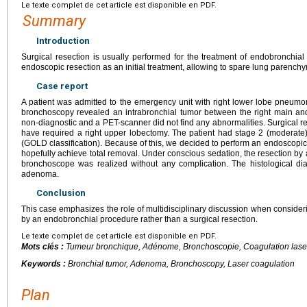
Le texte complet de cet article est disponible en PDF.
Summary
Introduction
Surgical resection is usually performed for the treatment of endobronchial
endoscopic resection as an initial treatment, allowing to spare lung parench
Case report
A patient was admitted to the emergency unit with right lower lobe pneum
bronchoscopy revealed an intrabronchial tumor between the right main an
non-diagnostic and a PET-scanner did not find any abnormalities. Surgical re
have required a right upper lobectomy. The patient had stage 2 (moderate
(GOLD classification). Because of this, we decided to perform an endoscopic 
hopefully achieve total removal. Under conscious sedation, the resection by 
bronchoscope was realized without any complication. The histological d
adenoma.
Conclusion
This case emphasizes the role of multidisciplinary discussion when considering
by an endobronchial procedure rather than a surgical resection.
Le texte complet de cet article est disponible en PDF.
Mots clés :
Tumeur bronchique, Adénome, Bronchoscopie, Coagulation lase
Keywords :
Bronchial tumor, Adenoma, Bronchoscopy, Laser coagulation
Plan