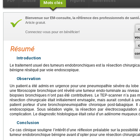
PDF
Article
Figures
Références
Mots clés
Bienvenue sur EM-consulte, la référence des professionnels de santé.
Article gratuit.
c
Connectez-vous pour en bénéficier!
vo
Résumé
co
Introduction
Le traitement usuel des tumeurs endobronchiques est la résection chirurgic
bénigne réséqué par voie endoscopique.
Observation
Un patient a été admis en urgence pour une pneumopathie sévère du lobe in
une fibroscopie bronchique ont révélé une tumeur endo-luminale au niveau 
biopsies bronchiques n’ont pas été contributives. Le TEP-scanner n’a pas m
résection chirurgicale était initialement envisagée, mais aurait conduit à u
patient porteur d’une bronchopneumopathie chronique post-tabagique. Il 
endoscopique. Sous sédation vigile, la résection par électrocoagulation 
complication. Le diagnostic histologique était celui d’un adénome muqueux
Conclusion
Ce cas clinique souligne l’intérêt d’une réflexion préalable sur la possibil
tumeur endobronchique bénigne avant d’opter pour une résection chirurgical