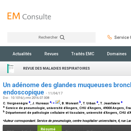
Rechercher
Service C
Rechercher
Actualités
Revues
Traités EMC
Domaines
REVUE DES MALADIES RESPIRATOIRES
Un adénome des glandes muqueuses bronch
endoscopique
- 11/04/17
Doi : 10.1016/j.rmr.2016.07.008
a
a
,
⁎
b
a
a
C. Vergnenègre
, J. Hureaux
, B. Morvant
, T. Urban
, T. Jeanfaivre
a
Service de pneumologie, université d’Angers, CHU d’Angers, 49000 Angers, Fr
b
Département de pathologie cellulaire et tissulaire, université d’Angers, CHU d
⁎
Auteur correspondant. Service de pneumologie, centre hospitalier universitaire, 4, rue La
Résumé