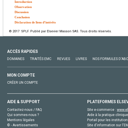
Introduction
Observation
Discussion
Conclusion
Déclaration de liens d’intérêts
© 2017 SPLF. Publié par Elsevier Masson SAS. Tous droits réservés.
ACCÈS RAPIDES
DOMAINES
TRAITÉS EMC
REVUES
LIVRES
NOS FORMULES D'AB
MON COMPTE
CRÉER UN COMPTE
AIDE & SUPPORT
PLATEFORMES ELSE
Contactez-nous / FAQ
Site e-commerce :
www.el
Qui sommes-nous ?
Aide à la pratique clinique
Mentions légales
Portail pour les institution
© - Avertissements
Site d'information sur l'E