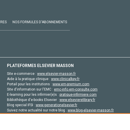
VRES
NOS FORMULES D'ABONNEMENTS
PLATEFORMES ELSEVIER MASSON
Site e-commerce :
www.elsevier-masson.fr
Aide à la pratique clinique :
www.clinicalkey.fr
Portail pour les institutions :
www.em-premium.com
Site d'information sur l'EMC :
emc-info.em-consulte.com
E-learning pour les infirmier(e)s :
pratique-infirmiere.com
Bibliothèque d'e-books Elsevier :
www.elsevierelibrary.fr
Blog special IFSI :
www.generationelsevier.fr
Suivez notre actualité sur notre blog :
www.blog-elsevier-masson.fr
Site d'emploi en santé :
emploisante.com