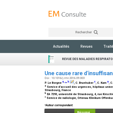
Rechercher
Actualités
Revues
Trait
REVUE DES MALADIES RESPIRATO
Une cause rare d’insuffisa
Doi : 10.1016/j.rmr.2016.09.003
a
,
⁎
,
b
c
a
P. Le Borgne
, C. Brunhuber
, C. Kam
, C
a
Service d’accueil des urgences, hôpitaux univers
Strasbourg, France
b
EA 7293, université de Strasbourg, 4, rue Kirsch
c
Service de radiologie, Ortenau Klinikum Offenb
⁎
Auteur correspondant.
Résumé