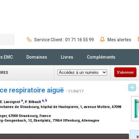
Service Client : 01 71 16 55 99
Mes alertes
Rechercher
és EMC
Domaines
Livres
Compléments
IRES
S'abonner
nce respiratoire aiguë
- 11/04/17
a
a
,
b
.E. Lavoignet
, P. Bilbault
itaires de Strasbourg, hôpital de Hautepierre, 1, avenue Molière, 67098
leger, 67000 Strasbourg, France
urg-Gengenbach, 12, Ebertplatz, 77654 Offenburg, Allemagne
B