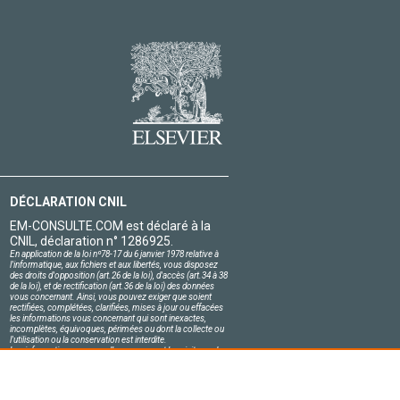
DÉCLARATION CNIL
EM-CONSULTE.COM est déclaré à la
CNIL, déclaration n° 1286925.
En application de la loi nº78-17 du 6 janvier 1978 relative à
l'informatique, aux fichiers et aux libertés, vous disposez
des droits d'opposition (art.26 de la loi), d'accès (art.34 à 38
de la loi), et de rectification (art.36 de la loi) des données
vous concernant. Ainsi, vous pouvez exiger que soient
rectifiées, complétées, clarifiées, mises à jour ou effacées
les informations vous concernant qui sont inexactes,
incomplètes, équivoques, périmées ou dont la collecte ou
l'utilisation ou la conservation est interdite.
Les informations personnelles concernant les visiteurs de
notre site, y compris leur identité, sont confidentielles.
Le responsable du site s'engage sur l'honneur à respecter
les conditions légales de confidentialité applicables en
France et à ne pas divulguer ces informations à des tiers.