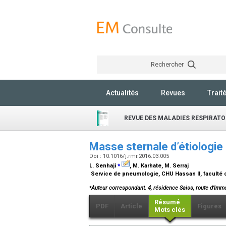
Rechercher
Actualités
Revues
Trait
REVUE DES MALADIES RESPIRATO
Masse sternale d’étiologie 
Doi : 10.1016/j.rmr.2016.03.005
⁎
L. Senhaji
, M. Karhate, M. Serraj
Service de pneumologie, CHU Hassan II, faculté
⁎
Auteur correspondant. 4, résidence Saiss, route d’Imm
Résumé
PDF
Article
Figures
Mots clés