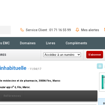
Service Client : 01 71 16 55 99
Mes alertes
Rechercher
és EMC
Domaines
Livres
Compléments
IRES
S'abonner
inhabituelle
- 11/04/17
 de médecine et de pharmacie, 30006 Fès, Maroc
o
ouzar app n
6, Fès, Maroc.
Références
B