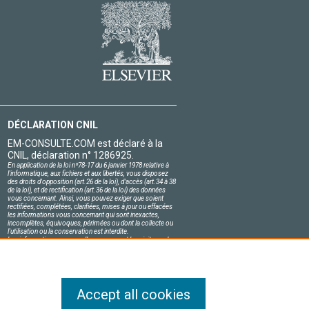
DÉCLARATION CNIL
EM-CONSULTE.COM est déclaré à la
CNIL, déclaration n° 1286925.
En application de la loi nº78-17 du 6 janvier 1978 relative à
l'informatique, aux fichiers et aux libertés, vous disposez
des droits d'opposition (art.26 de la loi), d'accès (art.34 à 38
de la loi), et de rectification (art.36 de la loi) des données
vous concernant. Ainsi, vous pouvez exiger que soient
rectifiées, complétées, clarifiées, mises à jour ou effacées
les informations vous concernant qui sont inexactes,
incomplètes, équivoques, périmées ou dont la collecte ou
l'utilisation ou la conservation est interdite.
Les informations personnelles concernant les visiteurs de
notre site, y compris leur identité, sont confidentielles.
Le responsable du site s'engage sur l'honneur à respecter
les conditions légales de confidentialité applicables en
France et à ne pas divulguer ces informations à des tiers.
Accept all cookies