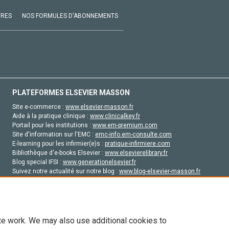
VRES
NOS FORMULES D'ABONNEMENTS
PLATEFORMES ELSEVIER MASSON
Site e-commerce :
www.elsevier-masson.fr
Aide à la pratique clinique :
www.clinicalkey.fr
Portail pour les institutions :
www.em-premium.com
Site d'information sur l'EMC :
emc-info.em-consulte.com
E-learning pour les infirmier(e)s :
pratique-infirmiere.com
Bibliothèque d'e-books Elsevier :
www.elsevierelibrary.fr
Blog special IFSI :
www.generationelsevier.fr
Suivez notre actualité sur notre blog :
www.blog-elsevier-masson.fr
Site d'emploi en santé :
emploisante.com
te work. We may also use additional cookies to