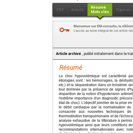
Résumé
PDF
Article
Figures
Mots clés
Bienvenue sur EM-consulte, la référen
L’accès au texte intégral de cet article 
Article archivé
, publié initialement dans le tr
Résumé
Le choc hypovolémique est caractérisé par
étiologies sont : les hémorragies, la déshydra
etc.) et la séquestration dans un troisième sec
tout dominée par la présence de signes d'hypo
disparition de la notion d'hypotension artériel
l'extrême importance d'un diagnostic précoce 
état de choc). L'objectif premier de la prise e
le débit cardiaque par la normalisation du
consacrée aux nouvelles techniques de 
thermodilution transpulmonaire et de l'échoc
analyse exhaustive de la littérature a permi
hypovolémique ainsi que leurs conditions de 
recommandations internationales avec notam