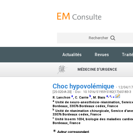
Rechercher
Actualités
Revues
Trait
MÉDECINE D'URGENCE
Choc hypovolémique
- 12/04/17
[25-020-A-20] - Doi : 10.1016/S1959-5182(17)65183-3
a
b
a
,
c
,
⁎
R. Lanchon
, C. Carrie
, M. Biais
a
Unité de neuro-anesthésie-réanimation, Service 
Bordeaux, 33076 Bordeaux cedex, France
b
Unité de réanimation chirurgicale, Service d'ane
33076 Bordeaux cedex, France
c
Unité Inserm 1034, biologie des maladies cardio
Bordeaux, France
Auteur correspondant.