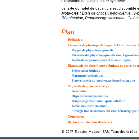
d'utilisation des colloïdes de synthèse.
Le texte complet de cet article est disponible 
Mots-clés :
États de chocs, Hypovolémie, Hy
Réanimation, Remplissage vasculaire, Catéc
Plan
Définition
Éléments de physiopathologie de l'état de choc
Rappel de physiologie générale
Particularités physiologiques du choc hypovolém
Implications pronostiques et thérapeutiques
Diagnostic de choc hypovolémique et place du 
Présentation clinique
Marqueurs biologiques
Place et intérêt du monitorage hémodynamique
Objectifs de prise en charge
Généralités
Objectifs hémodynamiques
Remplissage vasculaire : quels solutés ?
Intérêt des catécholamines
Stratégie transfusionnelle du choc hémorragique 
Conclusion
Déclaration de liens d'intérêts
© 2017 Elsevier Masson SAS. Tous droits réser