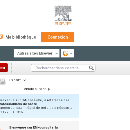
Ma bibliothèque
Connexion
Autres sites Elsevier
ner
Export
Article suivant
ienvenue sur EM-consulte, la référence des
rofessionnels de santé.
’accès au texte intégral de cet article nécessite
n abonnement.
Bienvenue sur EM-consulte, la