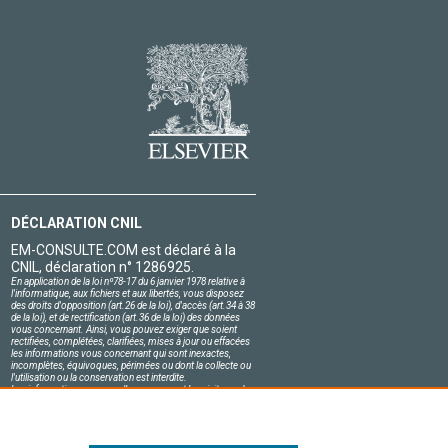
DÉCLARATION CNIL
EM-CONSULTE.COM est déclaré à la
CNIL, déclaration n° 1286925.
En application de la loi nº78-17 du 6 janvier 1978 relative à
l'informatique, aux fichiers et aux libertés, vous disposez
des droits d'opposition (art.26 de la loi), d'accès (art.34 à 38
de la loi), et de rectification (art.36 de la loi) des données
vous concernant. Ainsi, vous pouvez exiger que soient
rectifiées, complétées, clarifiées, mises à jour ou effacées
les informations vous concernant qui sont inexactes,
incomplètes, équivoques, périmées ou dont la collecte ou
l'utilisation ou la conservation est interdite.
Les informations personnelles concernant les visiteurs de
notre site, y compris leur identité, sont confidentielles.
Le responsable du site s'engage sur l'honneur à respecter
les conditions légales de confidentialité applicables en
France et à ne pas divulguer ces informations à des tiers.