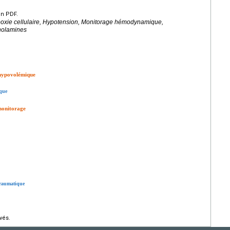
en PDF.
poxie cellulaire, Hypotension, Monitorage hémodynamique,
holamines
 hypovolémique
ique
monitorage
traumatique
vés.