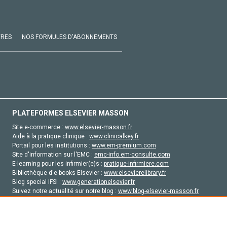
VRES
NOS FORMULES D'ABONNEMENTS
PLATEFORMES ELSEVIER MASSON
Site e-commerce :
www.elsevier-masson.fr
Aide à la pratique clinique :
www.clinicalkey.fr
Portail pour les institutions :
www.em-premium.com
Site d'information sur l'EMC :
emc-info.em-consulte.com
E-learning pour les infirmier(e)s :
pratique-infirmiere.com
Bibliothèque d'e-books Elsevier :
www.elsevierelibrary.fr
Blog special IFSI :
www.generationelsevier.fr
Suivez notre actualité sur notre blog :
www.blog-elsevier-masson.fr
Site d'emploi en santé :
emploisante.com