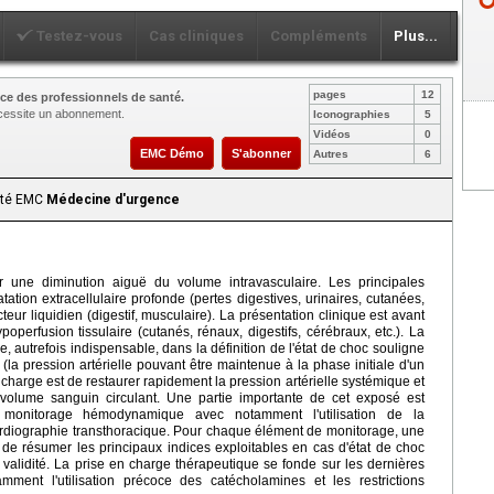
Testez-vous
Cas cliniques
Compléments
Plus...
pages
12
ce des professionnels de santé.
nécessite un abonnement.
Iconographies
5
Vidéos
0
EMC Démo
S'abonner
Autres
6
aité EMC
Médecine d'urgence
 une diminution aiguë du volume intravasculaire. Les principales
tation extracellulaire profonde (pertes digestives, urinaires, cutanées,
teur liquidien (digestif, musculaire). La présentation clinique est avant
perfusion tissulaire (cutanés, rénaux, digestifs, cérébraux, etc.). La
le, autrefois indispensable, dans la définition de l'état de choc souligne
(la pression artérielle pouvant être maintenue à la phase initiale d'un
n charge est de restaurer rapidement la pression artérielle systémique et
 volume sanguin circulant. Une partie importante de cet exposé est
monitorage hémodynamique avec notamment l'utilisation de la
ardiographie transthoracique. Pour chaque élément de monitorage, une
s de résumer les principaux indices exploitables en cas d'état de choc
validité. La prise en charge thérapeutique se fonde sur les dernières
ment l'utilisation précoce des catécholamines et les restrictions