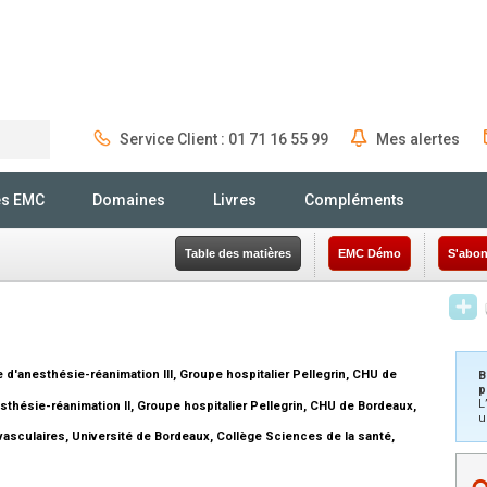
Service Client : 01 71 16 55 99
Mes alertes
Rechercher
és EMC
Domaines
Livres
Compléments
Table des matières
EMC Démo
S'abon
d'anesthésie-réanimation III, Groupe hospitalier Pellegrin, CHU de
B
p
L
sthésie-réanimation II, Groupe hospitalier Pellegrin, CHU de Bordeaux,
u
vasculaires, Université de Bordeaux, Collège Sciences de la santé,