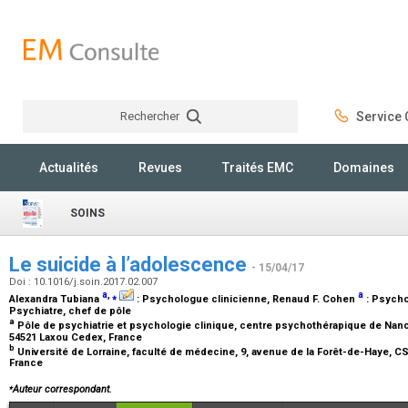
Rechercher
Service C
Rechercher
Actualités
Revues
Traités EMC
Domaines
SOINS
Le suicide à l’adolescence
- 15/04/17
Doi : 10.1016/j.soin.2017.02.007
a
,
⁎
a
Alexandra Tubiana
:
Psychologue clinicienne
, Renaud F. Cohen
:
Psycho
Psychiatre, chef de pôle
a
Pôle de psychiatrie et psychologie clinique, centre psychothérapique de Nancy
54521 Laxou Cedex, France
b
Université de Lorraine, faculté de médecine, 9, avenue de la Forêt-de-Haye, 
France
⁎
Auteur correspondant.