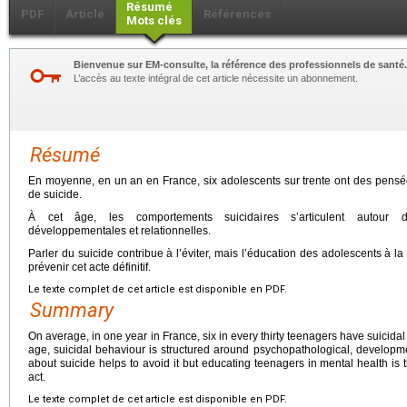
Résumé
PDF
Article
Références
Mots clés
Bienvenue sur EM-consulte, la référence des professionnels de santé.
L’accès au texte intégral de cet article nécessite un abonnement.
Résumé
En moyenne, en un an en France, six adolescents sur trente ont des pensées
de suicide.
À cet âge, les comportements suicidaires s’articulent autour d
développementales et relationnelles.
Parler du suicide contribue à l’éviter, mais l’éducation des adolescents à l
prévenir cet acte définitif.
Le texte complet de cet article est disponible en PDF.
Summary
On average, in one year in France, six in every thirty teenagers have suicidal
age, suicidal behaviour is structured around psychopathological, developme
about suicide helps to avoid it but educating teenagers in mental health is t
act.
Le texte complet de cet article est disponible en PDF.