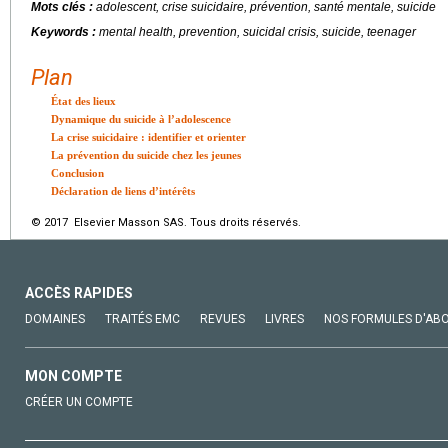
Mots clés :
adolescent, crise suicidaire, prévention, santé mentale, suicide
Keywords :
mental health, prevention, suicidal crisis, suicide, teenager
Plan
État des lieux
Dynamique du suicide à l’adolescence
La crise suicidaire : identifier et orienter
La prévention du suicide chez les jeunes
Conclusion
Déclaration de liens d’intérêts
© 2017 Elsevier Masson SAS. Tous droits réservés.
ACCÈS RAPIDES
DOMAINES
TRAITÉS EMC
REVUES
LIVRES
NOS FORMULES D'AB
MON COMPTE
CRÉER UN COMPTE