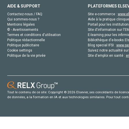
AIDE & SUPPORT
PLATEFORMES ELSE
Contactez-nous / FAQ
Site e-commerce :
www.el
Qui sommes-nous ?
Aide à la pratique clinique
Mentions légales
Portail pour les institution
© - Avertissements
Site d'information sur l'E
Termes et conditions d'utilisation
E-learning pour les infirmi
Politique rédactionnelle
Bibliothèque d'e-books Els
Politique publicitaire
Blog special IFSI :
www.gen
Cookie settings
Suivez notre actualité sur
Politique de la vie privée
Site d'emploi en santé :
e
Tout le contenu de ce site: Copyright © 2026 Elsevier, ses concédants de licence e
de données, a la formation en IA et aux technologies similaires. Pour tout con