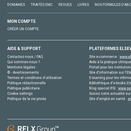
DOMAINES
TRAITÉS EMC
REVUES
LIVRES
NOS FORMULES D'AB
MON COMPTE
CRÉER UN COMPTE
AIDE & SUPPORT
PLATEFORMES ELSE
Contactez-nous / FAQ
Site e-commerce :
www.el
Qui sommes-nous ?
Aide à la pratique clinique
Mentions légales
Portail pour les institution
© - Avertissements
Site d'information sur l'E
Termes et conditions d'utilisation
E-learning pour les infirmi
Politique rédactionnelle
Bibliothèque d'e-books Els
Politique publicitaire
Blog special IFSI :
www.gen
Cookie settings
Suivez notre actualité sur
Politique de la vie privée
Site d'emploi en santé :
e