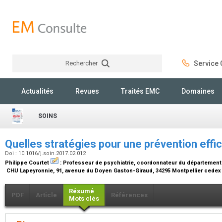
Rechercher
Service C
Rechercher
Actualités
Revues
Traités EMC
Domaines
SOINS
Quelles stratégies pour une prévention effi
Doi : 10.1016/j.soin.2017.02.012
Philippe Courtet
:
Professeur de psychiatrie, coordonnateur du département
CHU Lapeyronnie, 91, avenue du Doyen Gaston-Giraud, 34295 Montpellier cedex
Résumé
PDF
Article
Références
Mots clés