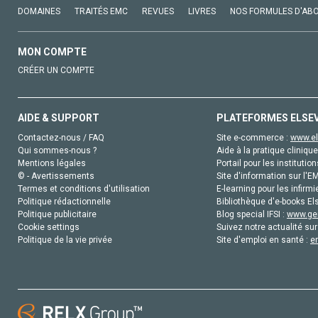
DOMAINES
TRAITÉS EMC
REVUES
LIVRES
NOS FORMULES D'AB
MON COMPTE
CRÉER UN COMPTE
AIDE & SUPPORT
PLATEFORMES ELSE
Contactez-nous / FAQ
Site e-commerce :
www.el
Qui sommes-nous ?
Aide à la pratique clinique
Mentions légales
Portail pour les institution
© - Avertissements
Site d'information sur l'E
Termes et conditions d'utilisation
E-learning pour les infirmi
Politique rédactionnelle
Bibliothèque d'e-books Els
Politique publicitaire
Blog special IFSI :
www.gen
Cookie settings
Suivez notre actualité sur
Politique de la vie privée
Site d'emploi en santé :
e