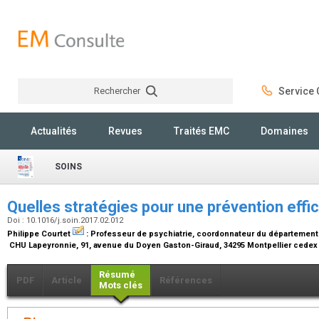
Rechercher
Service C
Rechercher
Actualités
Revues
Traités EMC
Domaines
SOINS
Quelles stratégies pour une prévention effi
Doi : 10.1016/j.soin.2017.02.012
Philippe Courtet
:
Professeur de psychiatrie, coordonnateur du département
CHU Lapeyronnie, 91, avenue du Doyen Gaston-Giraud, 34295 Montpellier cedex
Résumé
PDF
Article
Références
Mots clés