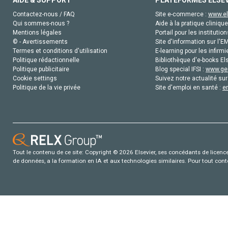
AIDE & SUPPORT
PLATEFORMES ELSE
Contactez-nous / FAQ
Site e-commerce :
www.el
Qui sommes-nous ?
Aide à la pratique clinique
Mentions légales
Portail pour les institution
© - Avertissements
Site d'information sur l'E
Termes et conditions d'utilisation
E-learning pour les infirmi
Politique rédactionnelle
Bibliothèque d'e-books Els
Politique publicitaire
Blog special IFSI :
www.gen
Cookie settings
Suivez notre actualité sur
Politique de la vie privée
Site d'emploi en santé :
e
Tout le contenu de ce site: Copyright © 2026 Elsevier, ses concédants de licence e
de données, a la formation en IA et aux technologies similaires. Pour tout con