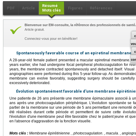
Résumé
PDF
Article
Figures
Références
Mots clés
Bienvenue sur EM-consulte, la référence des professionnels de santé.
Article gratuit.
c
Connectez-vous pour en bénéficier!
vo
Spontaneously favorable course of an epiretinal membrane
co
A 28-year-old female patient presented a macular epiretinal membrane. Her 
years earlier, she had undergone focal peripheral photocoagulation for reti
years, the membrane contracted spontaneously and detached itself. Visual a
angiographies were performed during this 5-year follow-up. As demonstrated h
membrane can evolve favorably, suggesting surgery should be carefully 
excessively deteriorated.
Évolution spontanément favorable d'une membrane épirétini
Une patiente de 26 ans présente une membrane épimaculaire associé à une 
ans après une photocoagulation périphérique. L'évolution spontanée se fai
partiel de la membrane sur une période de 5 ans permettant une remonté de 
été réalisées durant cette période et permettent de suivre cette évolut
l'évolution d'une membrane peut être favorable chez le patient jeune et que l
en l'absence d'aggravation de la fonction visuelle.
Mots clés :
Membrane épirétinienne.
, photocoagulation. , macula. , angiogra