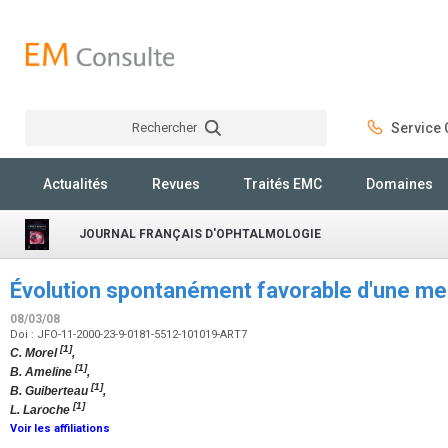
Rechercher
Service C
Rechercher
Actualités
Revues
Traités EMC
Domaines
JOURNAL FRANÇAIS D'OPHTALMOLOGIE
Évolution spontanément favorable d'une m
08/03/08
Doi : JFO-11-2000-23-9-0181-5512-101019-ART7
[1]
C. Morel
,
[1]
B. Ameline
,
[1]
B. Guiberteau
,
[1]
L. Laroche
Voir les affiliations