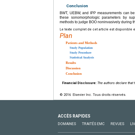
Conclusion
BWT, UEBW, and IPP measurements can be u
these sonomorphologic parameters by sup
methods to judge BOO noninvasively during the
Le texte complet de cet article est disponible 
Plan
Patients and Methods
Study Population
Study Procedure
Statistical Analysis
Results
Discussion
Conclusion
Financial Disclosure:
The authors declare that t
© 2016 Elsevier Inc. Tous droits réservés.
ACCÈS RAPIDES
DOMAINES
TRAITÉS EMC
REVUES
LI