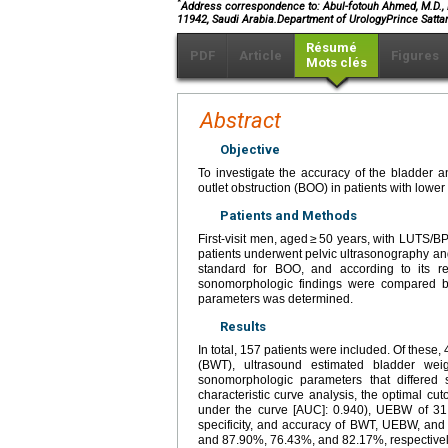
*
Address correspondence to: Abul-fotouh Ahmed, M.D., De
11942, Saudi Arabia.Department of UrologyPrince Satta
Résumé
PDF
Article
Figures
Mots clés
Abstract
Objective
To investigate the accuracy of the bladder 
outlet obstruction (BOO) in patients with lowe
Patients and Methods
First-visit men, aged ≥ 50 years, with LUTS/BP
patients underwent pelvic ultrasonography an
standard for BOO, and according to its r
sonomorphologic findings were compared be
parameters was determined.
Results
In total, 157 patients were included. Of thes
(BWT), ultrasound estimated bladder weig
sonomorphologic parameters that differed 
characteristic curve analysis, the optimal c
under the curve [AUC]: 0.940), UEBW of 31.
specificity, and accuracy of BWT, UEBW, an
and 87.90%, 76.43%, and 82.17%, respectivel