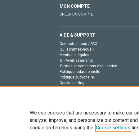
MON COMPTE
CRÉER UN COMPTE
AIDE & SUPPORT
Contactez-nous / FAQ
Qui sommes-nous ?
Mentions légales
© - Avertissements
Termes et conditions d'utilisation
Politique rédactionnelle
Politique publicitaire
Cookie settings
Politique de la vie privée
We use cookies that are necessary to make our si
analyze, improve, and personalize our content and
cookie preferences using the
Cookie settings
link
Tout le contenu de ce site: Copyright © 2026 Else
de données, a la formation en IA et aux technol