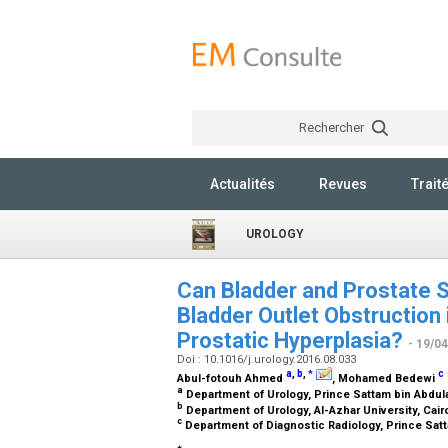
Rechercher
Actualités
Revues
Trait
UROLOGY
Can Bladder and Prostate 
Bladder Outlet Obstruction
Prostatic Hyperplasia?
- 19/0
Doi : 10.1016/j.urology.2016.08.033
a
,
b
,
c
*
Abul-fotouh Ahmed
, Mohamed Bedewi
a
Department of Urology, Prince Sattam bin Abdulaz
b
Department of Urology, Al-Azhar University, Cair
c
Department of Diagnostic Radiology, Prince Satta