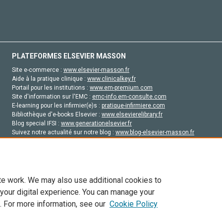
PLATEFORMES ELSEVIER MASSON
Site e-commerce :
www.elsevier-masson.fr
Aide à la pratique clinique :
www.clinicalkey.fr
Portail pour les institutions :
www.em-premium.com
Site d'information sur l'EMC :
emc-info.em-consulte.com
E-learning pour les infirmier(e)s :
pratique-infirmiere.com
Bibliothèque d'e-books Elsevier :
www.elsevierelibrary.fr
Blog special IFSI :
www.generationelsevier.fr
Suivez notre actualité sur notre blog :
www.blog-elsevier-masson.fr
Site d'emploi en santé :
emploisante.com
te work. We may also use additional cookies to
 your digital experience. You can manage your
. For more information, see our
Cookie Policy
vier, ses concédants de licence et ses contributeurs. Tout les droits sont réservés, y 
ogies similaires. Pour tout contenu en libre accès, les conditions de licence Creati