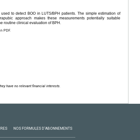
sed to detect BOO in LUTS/BPH patients. The simple estimation of
rapubic approach makes these measurements potentially suitable
 routine clinical evaluation of BPH.
en PDF.
hey have no relevant financial interests.
VRES
NOS FORMULES D'ABONNEMENTS