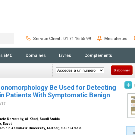
Service Client : 01 71 16 55 99
Mes alertes
Rechercher
és EMC
Domaines
Livres
Compléments
S'abonner
Sonomorphology Be Used for Detecting
 in Patients With Symptomatic Benign
4/17
iz University, Al-Kharj, Saudi Arabia
o, Egypt
m bin Abdulaziz University, Al-Kharj, Saudi Arabia
B