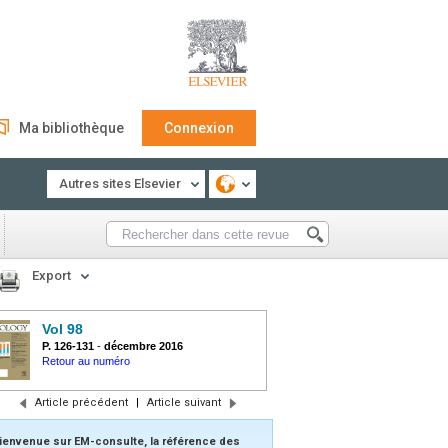
Ma bibliothèque
Connexion
Autres sites Elsevier
Export
Vol 98
P. 126-131
-
décembre 2016
Retour au numéro
Article précédent
|
Article suivant
ienvenue sur EM-consulte, la référence des