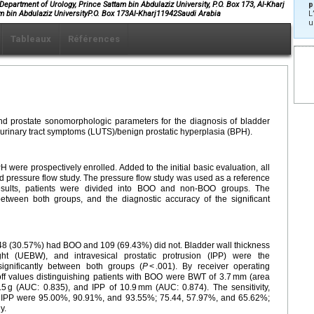
partment of Urology, Prince Sattam bin Abdulaziz University, P.O. Box 173, Al-Kharj
p
m bin Abdulaziz UniversityP.O. Box 173Al-Kharj11942Saudi Arabia
L
u
Tableaux
Références
and prostate sonomorphologic parameters for the diagnosis of bladder
r urinary tract symptoms (LUTS)/benign prostatic hyperplasia (BPH).
H were prospectively enrolled. Added to the initial basic evaluation, all
d pressure flow study. The pressure flow study was used as a reference
esults, patients were divided into BOO and non-BOO groups. The
tween both groups, and the diagnostic accuracy of the significant
e, 48 (30.57%) had BOO and 109 (69.43%) did not. Bladder wall thickness
ht (UEBW), and intravesical prostatic protrusion (IPP) were the
significantly between both groups (
P
< .001). By receiver operating
utoff values distinguishing patients with BOO were BWT of 3.7 mm (area
5 g (AUC: 0.835), and IPP of 10.9 mm (AUC: 0.874). The sensitivity,
d IPP were 95.00%, 90.91%, and 93.55%; 75.44, 57.97%, and 65.62%;
y.