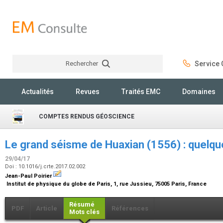
Rechercher
Service C
Rechercher
Actualités
Revues
Traités EMC
Domaines
COMPTES RENDUS GÉOSCIENCE
Le grand séisme de Huaxian (1556) : quelq
29/04/17
Doi : 10.1016/j.crte.2017.02.002
Jean-Paul Poirier
Institut de physique du globe de Paris, 1, rue Jussieu, 75005 Paris, France
Résumé
PDF
Article
Références
Mots clés