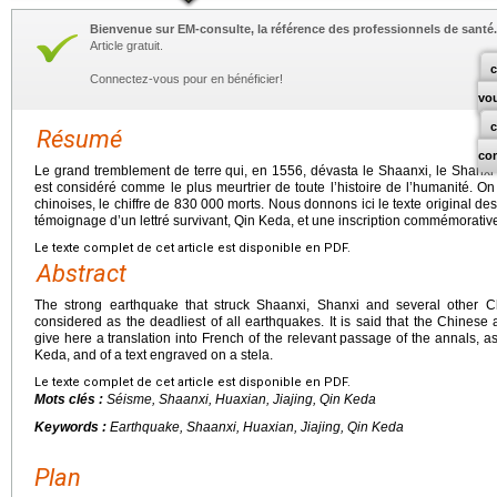
Bienvenue sur EM-consulte, la référence des professionnels de santé.
Article gratuit.
c
Connectez-vous pour en bénéficier!
vo
Résumé
co
Le grand tremblement de terre qui, en 1556, dévasta le Shaanxi, le Shanxi 
est considéré comme le plus meurtrier de toute l’histoire de l’humanité. O
chinoises, le chiffre de 830 000 morts. Nous donnons ici le texte original des
témoignage d’un lettré survivant, Qin Keda, et une inscription commémorative
Le texte complet de cet article est disponible en PDF.
Abstract
The strong earthquake that struck Shaanxi, Shanxi and several other C
considered as the deadliest of all earthquakes. It is said that the Chines
give here a translation into French of the relevant passage of the annals, as
Keda, and of a text engraved on a stela.
Le texte complet de cet article est disponible en PDF.
Mots clés :
Séisme, Shaanxi, Huaxian, Jiajing, Qin Keda
Keywords :
Earthquake, Shaanxi, Huaxian, Jiajing, Qin Keda
Plan