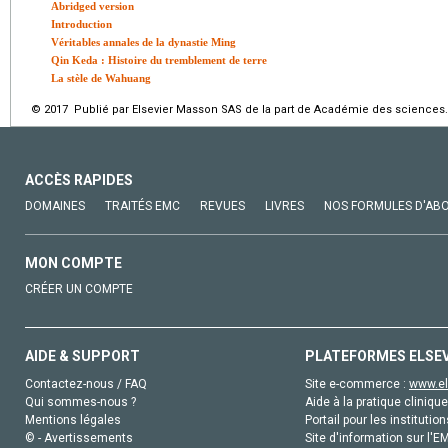
Abridged version
Introduction
Véritables annales de la dynastie Ming
Qin Keda : Histoire du tremblement de terre
La stèle de Wahuang
© 2017 Publié par Elsevier Masson SAS de la part de Académie des sciences.
ACCÈS RAPIDES
DOMAINES
TRAITÉS EMC
REVUES
LIVRES
NOS FORMULES D'AB
MON COMPTE
CRÉER UN COMPTE
AIDE & SUPPORT
PLATEFORMES ELSE
Contactez-nous / FAQ
Site e-commerce :
www.el
Qui sommes-nous ?
Aide à la pratique clinique
Mentions légales
Portail pour les institution
© - Avertissements
Site d'information sur l'E