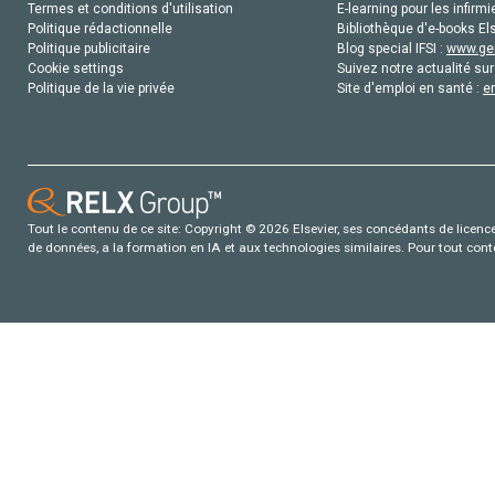
Termes et conditions d'utilisation
E-learning pour les infirmi
Politique rédactionnelle
Bibliothèque d'e-books Els
Politique publicitaire
Blog special IFSI :
www.gen
Cookie settings
Suivez notre actualité sur
Politique de la vie privée
Site d'emploi en santé :
e
Tout le contenu de ce site: Copyright © 2026 Elsevier, ses concédants de licence e
de données, a la formation en IA et aux technologies similaires. Pour tout con