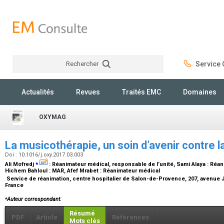
Rechercher
Service C
Rechercher
Actualités
Revues
Traités EMC
Domaines
OXYMAG
La musicothérapie, un soin d’avenir contre l
Doi : 10.1016/j.oxy.2017.03.003
⁎
Ali Mofredj
:
Réanimateur médical, responsable de l’unité
, Sami Alaya :
Réan
Hichem Bahloul :
MAR
, Afef Mrabet :
Réanimateur médical
Service de réanimation, centre hospitalier de Salon-de-Provence, 207, avenue 
France
⁎
Auteur correspondant.
Résumé
PDF
Article
Références
Mots clés