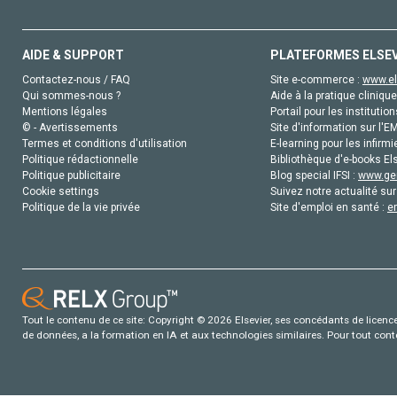
AIDE & SUPPORT
PLATEFORMES ELSE
Contactez-nous / FAQ
Site e-commerce :
www.el
Qui sommes-nous ?
Aide à la pratique clinique
Mentions légales
Portail pour les institution
© - Avertissements
Site d'information sur l'E
Termes et conditions d'utilisation
E-learning pour les infirmi
Politique rédactionnelle
Bibliothèque d'e-books Els
Politique publicitaire
Blog special IFSI :
www.gen
Cookie settings
Suivez notre actualité sur
Politique de la vie privée
Site d'emploi en santé :
e
Tout le contenu de ce site: Copyright © 2026 Elsevier, ses concédants de licence e
de données, a la formation en IA et aux technologies similaires. Pour tout con