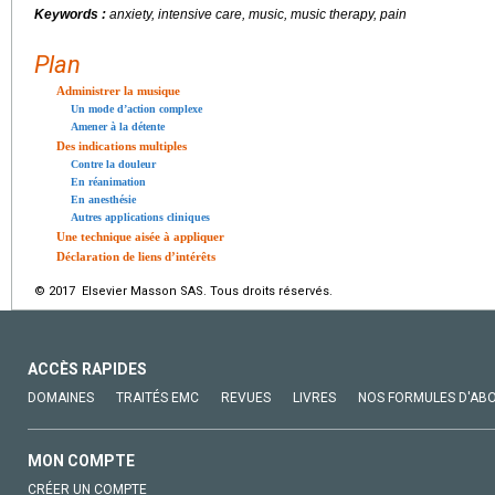
Keywords :
anxiety, intensive care, music, music therapy, pain
Plan
Administrer la musique
Un mode d’action complexe
Amener à la détente
Des indications multiples
Contre la douleur
En réanimation
En anesthésie
Autres applications cliniques
Une technique aisée à appliquer
Déclaration de liens d’intérêts
© 2017 Elsevier Masson SAS. Tous droits réservés.
ACCÈS RAPIDES
DOMAINES
TRAITÉS EMC
REVUES
LIVRES
NOS FORMULES D'AB
MON COMPTE
CRÉER UN COMPTE