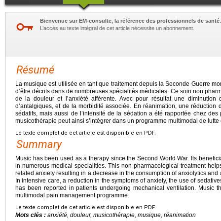
Bienvenue sur EM-consulte, la référence des professionnels de santé.
L’accès au texte intégral de cet article nécessite un abonnement.
Résumé
La musique est utilisée en tant que traitement depuis la Seconde Guerre mo
d’être décrits dans de nombreuses spécialités médicales. Ce soin non pharm
de la douleur et l’anxiété afférente. Avec pour résultat une diminution
d’antalgiques, et de la morbidité associée. En réanimation, une réductio
sédatifs, mais aussi de l’intensité de la sédation a été rapportée chez des
musicothérapie peut ainsi s’intégrer dans un programme multimodal de lutte c
Le texte complet de cet article est disponible en PDF.
Summary
Music has been used as a therapy since the Second World War. Its beneficia
in numerous medical specialities. This non-pharmacological treatment helps
related anxiety resulting in a decrease in the consumption of anxiolytics and 
In intensive care, a reduction in the symptoms of anxiety, the use of sedatives
has been reported in patients undergoing mechanical ventilation. Music t
multimodal pain management programme.
Le texte complet de cet article est disponible en PDF.
Mots clés :
anxiété, douleur, musicothérapie, musique, réanimation