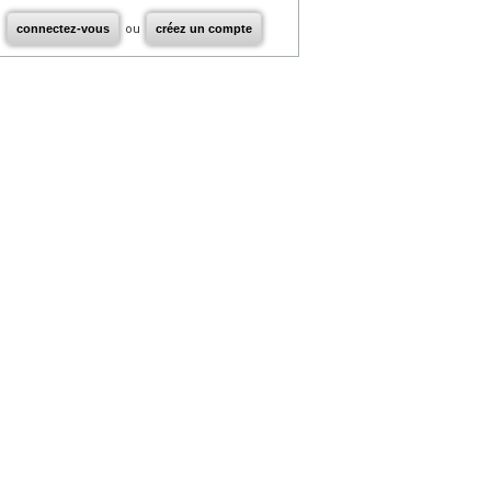
connectez-vous
ou
créez un compte