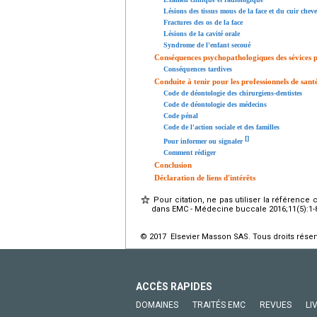
Lésions des tissus mous de la face et du cuir chev
Fractures des os de la face
Lésions de la cavité orale
Syndrome de l'enfant secoué
Conséquences psychopathologiques des sévices 
Conséquences tardives
Conduite à tenir pour les professionnels de sant
Code de déontologie des chirurgiens-dentistes
Code de déontologie des médecins
Code pénal
Code de l'action sociale et des familles
[
]
Pour informer ou signaler
Comment rédiger
Conclusion
Déclaration de liens d'intérêts
Pour citation, ne pas utiliser la référence 
dans EMC - Médecine buccale 2016;11(5):1-8 [
© 2017 Elsevier Masson SAS. Tous droits réser
ACCÈS RAPIDES
DOMAINES
TRAITÉS EMC
REVUES
LI