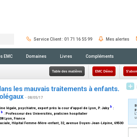
Service Client : 01 71 16 55 99
Mes alertes
Rechercher
és EMC
Domaines
Livres
Compléments
Table des matières
EMC Démo
S'abon
ans les mauvais traitements à enfants.
colégaux
- 08/05/17
B
b
e légale, psychiatre, expert près la cour d'appel de Lyon
, P. Jaby
:
p
b
l
:
Professeur des Universités, praticien hospitalier
L
u
008 Lyon, France
ofaciale, Hôpital Femme-Mère-enfant, 32, avenue Doyen-Jean-Lépine, 69500