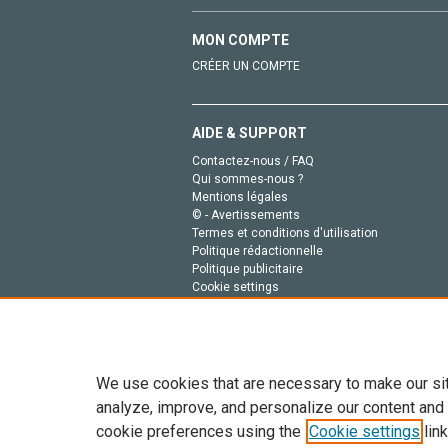
MON COMPTE
CRÉER UN COMPTE
AIDE & SUPPORT
Contactez-nous / FAQ
Qui sommes-nous ?
Mentions légales
© - Avertissements
Termes et conditions d'utilisation
Politique rédactionnelle
Politique publicitaire
Cookie settings
Politique de la vie privée
We use cookies that are necessary to make our si
analyze, improve, and personalize our content and
cookie preferences using the
Cookie settings
link
Tout le contenu de ce site: Copyright © 2026 Else