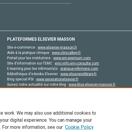
PLATEFORMES ELSEVIER MASSON
Site e-commerce :
www.elsevier-masson.fr
Aide à la pratique clinique :
www.clinicalkey.fr
Portail pour les institutions :
www.em-premium.com
Site d'information sur l'EMC :
emc-info.em-consulte.com
E-learning pour les infirmier(e)s :
pratique-infirmiere.com
Bibliothèque d'e-books Elsevier :
www.elsevierelibrary.fr
Blog special IFSI :
www.generationelsevier.fr
Suivez notre actualité sur notre blog :
www.blog-elsevier-masson.fr
Site d'emploi en santé :
emploisante.com
te work. We may also use additional cookies to
 your digital experience. You can manage your
. For more information, see our
Cookie Policy
vier, ses concédants de licence et ses contributeurs. Tout les droits sont réservés, y 