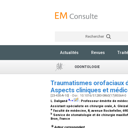
Rechercher
Actualités
Revues
Trait
ODONTOLOGIE
Traumatismes orofaciaux d
Aspects cliniques et médi
[23-430-A-10] - Doi : 10.1016/S1283-0860(17)85564-0
a
,
⁎
L. Daligand
:
Professeur émérite de médecin
Assistant spécialiste en chirurgie orale
, A. Gleiza
a
Faculté de médecine, 8, avenue Rockefeller, 69
b
Service de stomatologie et de chirurgie maxill
Bron, France
Auteur correspondant.