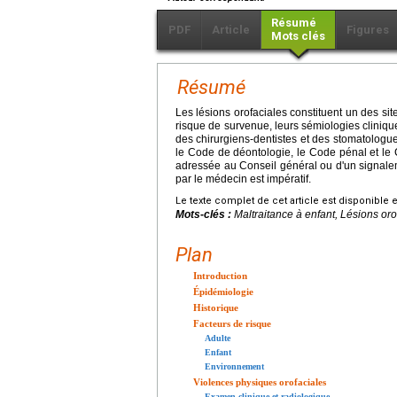
Résumé
PDF
Article
Figures
Mots clés
Résumé
Les lésions orofaciales constituent un des sit
risque de survenue, leurs sémiologies clinique
des chirurgiens-dentistes et des stomatologu
le Code de déontologie, le Code pénal et le C
adressée au Conseil général ou d'un signalem
par le médecin est impératif.
Le texte complet de cet article est disponible 
Mots-clés :
Maltraitance à enfant, Lésions or
Plan
Introduction
Épidémiologie
Historique
Facteurs de risque
Adulte
Enfant
Environnement
Violences physiques orofaciales
Examen clinique et radiologique