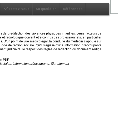
Testez-vous
Au quotidien
Références
es de prédilection des violences physiques infantiles. Leurs facteurs de
 et radiologique doivent être connus des professionnels, en particulier
es. D'un point de vue médicolégal, la conduite du médecin s'appuie sur
ode de l'action sociale. Qu'il s'agisse d'une information préoccupante
ent judiciaire, le respect des règles de rédaction du document rédigé
en PDF.
ofaciales, Information préoccupante, Signalement