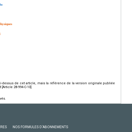
elu
physiques
é
ci-dessus de cet article, mais la référence de la version originale publiée
Article 28-994-C-10].
vés.
VRES
NOS FORMULES D'ABONNEMENTS