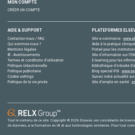
MON COMPTE
CRÉER UN COMPTE
AIDE & SUPPORT
PLATEFORMES ELSE
Contactez-nous / FAQ
Site e-commerce :
www.el
Qui sommes-nous ?
Aide à la pratique clinique
Mentions légales
Portail pour les institution
© - Avertissements
Site d'information sur l'E
Termes et conditions d'utilisation
E-learning pour les infirmi
Politique rédactionnelle
Bibliothèque d'e-books Els
Politique publicitaire
Blog special IFSI :
www.gen
Cookie settings
Suivez notre actualité sur
Politique de la vie privée
Site d'emploi en santé :
e
Tout le contenu de ce site: Copyright © 2026 Elsevier, ses concédants de licence e
de données, a la formation en IA et aux technologies similaires. Pour tout con