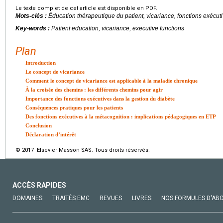
Le texte complet de cet article est disponible en PDF.
Mots-clés :
Éducation thérapeutique du patient, vicariance, fonctions exécut
Key-words :
Patient education, vicariance, executive functions
Plan
Introduction
Le concept de vicariance
Comment le concept de vicariance est applicable à la maladie chronique
À la croisée des chemins : les différents chemins pour agir
Importance des fonctions exécutives dans la gestion du diabète
Conséquences pratiques pour les patients
Des fonctions exécutives à la métacognition : implications pédagogiques en ETP
Conclusion
Déclaration d’intérêt
© 2017 Elsevier Masson SAS. Tous droits réservés.
ACCÈS RAPIDES
DOMAINES
TRAITÉS EMC
REVUES
LIVRES
NOS FORMULES D'AB