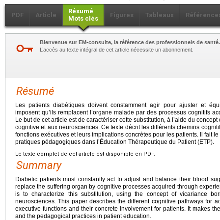
Résumé
PDF
Article
Figures
Tableaux
Référence
Mots clés
Bienvenue sur EM-consulte, la référence des professionnels de santé.
L’accès au texte intégral de cet article nécessite un abonnement.
Résumé
Les patients diabétiques doivent constamment agir pour ajuster et équi
imposent qu’ils remplacent l’organe malade par des processus cognitifs acq
Le but de cet article est de caractériser cette substitution, à l’aide du conce
cognitive et aux neurosciences. Ce texte décrit les différents chemins cogniti
fonctions exécutives et leurs implications concrètes pour les patients. Il fait le
pratiques pédagogiques dans l’Éducation Thérapeutique du Patient (ETP).
Le texte complet de cet article est disponible en PDF.
Summary
Diabetic patients must constantly act to adjust and balance their blood su
replace the suffering organ by cognitive processes acquired through experien
is to characterize this substitution, using the concept of vicariance 
neurosciences. This paper describes the different cognitive pathways for 
executive functions and their concrete involvement for patients. It makes th
and the pedagogical practices in patient education.