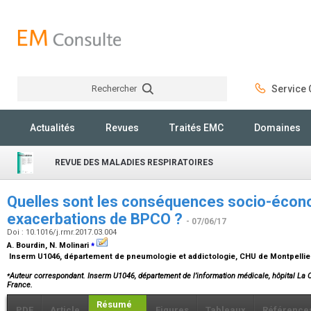
Rechercher
Service C
Rechercher
Actualités
Revues
Traités EMC
Domaines
REVUE DES MALADIES RESPIRATOIRES
Quelles sont les conséquences socio-éco
exacerbations de BPCO ?
- 07/06/17
Doi : 10.1016/j.rmr.2017.03.004
⁎
A. Bourdin, N. Molinari
Inserm U1046, département de pneumologie et addictologie, CHU de Montpellier
⁎
Auteur correspondant. Inserm U1046, département de l’information médicale, hôpital La C
France.
Résumé
PDF
Article
Figures
Tableaux
Référence