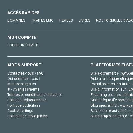
ACCÈS RAPIDES
DOMAINES
TRAITÉS EMC
REVUES
LIVRES
NOS FORMULES D'AB
MON COMPTE
CRÉER UN COMPTE
AIDE & SUPPORT
PLATEFORMES ELSE
Contactez-nous / FAQ
Site e-commerce :
www.el
Qui sommes-nous ?
Aide à la pratique clinique
Mentions légales
Portail pour les institution
© - Avertissements
Site d'information sur l'E
Termes et conditions d'utilisation
E-learning pour les infirmi
Politique rédactionnelle
Bibliothèque d'e-books Els
Politique publicitaire
Blog special IFSI :
www.gen
Cookie settings
Suivez notre actualité sur
Politique de la vie privée
Site d'emploi en santé :
e