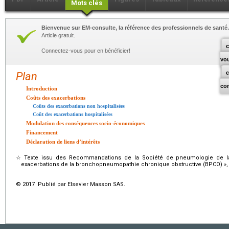
Mots clés
Bienvenue sur EM-consulte, la référence des professionnels de santé.
Article gratuit.
c
Connectez-vous pour en bénéficier!
vo
Plan
co
Introduction
Coûts des exacerbations
Coûts des exacerbations non hospitalisées
Coût des exacerbations hospitalisées
Modulation des conséquences socio-économiques
Financement
Déclaration de liens d’intérêts
☆
Texte issu des Recommandations de la Société de pneumologie de l
exacerbations de la bronchopneumopathie chronique obstructive (BPCO) »
© 2017 Publié par Elsevier Masson SAS.