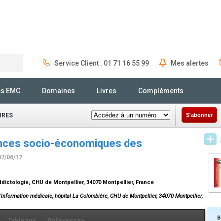
Service Client : 01 71 16 55 99
Mes alertes
Rechercher
és EMC
Domaines
Livres
Compléments
IRES
S'abonner
ences socio-économiques des
07/06/17
ictologie, CHU de Montpellier, 34070 Montpellier, France
information médicale, hôpital La Colombière, CHU de Montpellier, 34070 Montpellier,
B
Tableaux
Références