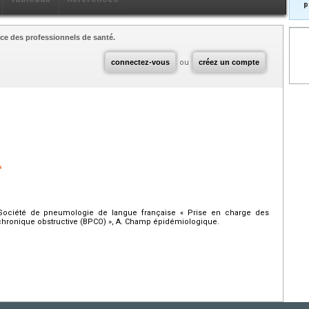
p
ce des professionnels de santé.
connectez-vous
ou
créez un compte
s
Société de pneumologie de langue française « Prise en charge des
hronique obstructive (BPCO) », A. Champ épidémiologique.