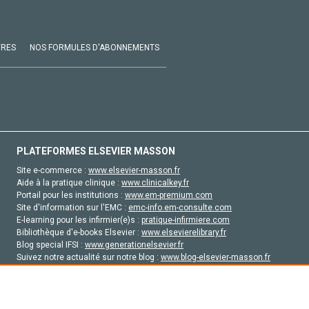
VRES
NOS FORMULES D'ABONNEMENTS
PLATEFORMES ELSEVIER MASSON
Site e-commerce :
www.elsevier-masson.fr
Aide à la pratique clinique :
www.clinicalkey.fr
Portail pour les institutions :
www.em-premium.com
Site d'information sur l'EMC :
emc-info.em-consulte.com
E-learning pour les infirmier(e)s :
pratique-infirmiere.com
Bibliothèque d'e-books Elsevier :
www.elsevierelibrary.fr
Blog special IFSI :
www.generationelsevier.fr
Suivez notre actualité sur notre blog :
www.blog-elsevier-masson.fr
Site d'emploi en santé :
emploisante.com