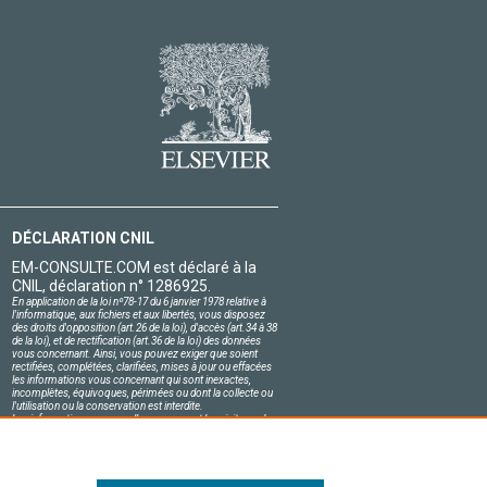
DÉCLARATION CNIL
EM-CONSULTE.COM est déclaré à la
CNIL, déclaration n° 1286925.
En application de la loi nº78-17 du 6 janvier 1978 relative à
l'informatique, aux fichiers et aux libertés, vous disposez
des droits d'opposition (art.26 de la loi), d'accès (art.34 à 38
de la loi), et de rectification (art.36 de la loi) des données
vous concernant. Ainsi, vous pouvez exiger que soient
rectifiées, complétées, clarifiées, mises à jour ou effacées
les informations vous concernant qui sont inexactes,
incomplètes, équivoques, périmées ou dont la collecte ou
l'utilisation ou la conservation est interdite.
Les informations personnelles concernant les visiteurs de
notre site, y compris leur identité, sont confidentielles.
Le responsable du site s'engage sur l'honneur à respecter
les conditions légales de confidentialité applicables en
France et à ne pas divulguer ces informations à des tiers.