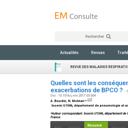
Rechercher
Actualités
Revues
Trait
REVUE DES MALADIES RESPIRATO
Quelles sont les conséqu
exacerbations de BPCO ?
- 
Doi : 10.1016/j.rmr.2017.03.004
⁎
A. Bourdin, N. Molinari
Inserm U1046, département de pneumologie et add
⁎
Auteur correspondant. Inserm U1046, département de l’
France.
Résumé
PDF
Article
Figures