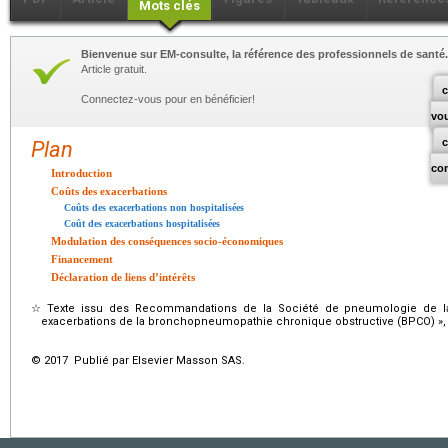
Mots clés
Bienvenue sur EM-consulte, la référence des professionnels de santé.
Article gratuit.
c
Connectez-vous pour en bénéficier!
vo
Plan
co
Introduction
Coûts des exacerbations
Coûts des exacerbations non hospitalisées
Coût des exacerbations hospitalisées
Modulation des conséquences socio-économiques
Financement
Déclaration de liens d’intérêts
☆
Texte issu des Recommandations de la Société de pneumologie de l
exacerbations de la bronchopneumopathie chronique obstructive (BPCO) »
© 2017 Publié par Elsevier Masson SAS.