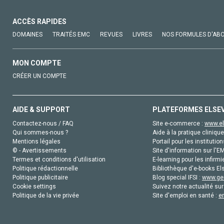
ACCÈS RAPIDES
DOMAINES
TRAITÉS EMC
REVUES
LIVRES
NOS FORMULES D'AB
MON COMPTE
CRÉER UN COMPTE
AIDE & SUPPORT
PLATEFORMES ELSE
Contactez-nous / FAQ
Site e-commerce :
www.el
Qui sommes-nous ?
Aide à la pratique clinique
Mentions légales
Portail pour les institution
© - Avertissements
Site d'information sur l'E
Termes et conditions d'utilisation
E-learning pour les infirmi
Politique rédactionnelle
Bibliothèque d'e-books Els
Politique publicitaire
Blog special IFSI :
www.gen
Cookie settings
Suivez notre actualité sur
Politique de la vie privée
Site d'emploi en santé :
e