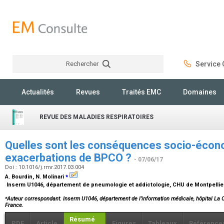
Rechercher
Service C
Rechercher
Actualités
Revues
Traités EMC
Domaines
REVUE DES MALADIES RESPIRATOIRES
Quelles sont les conséquences socio-éco
exacerbations de BPCO ?
- 07/06/17
Doi : 10.1016/j.rmr.2017.03.004
⁎
A. Bourdin, N. Molinari
Inserm U1046, département de pneumologie et addictologie, CHU de Montpellier
⁎
Auteur correspondant. Inserm U1046, département de l’information médicale, hôpital La C
France.
Résumé
PDF
Article
Figures
Tableaux
Référence