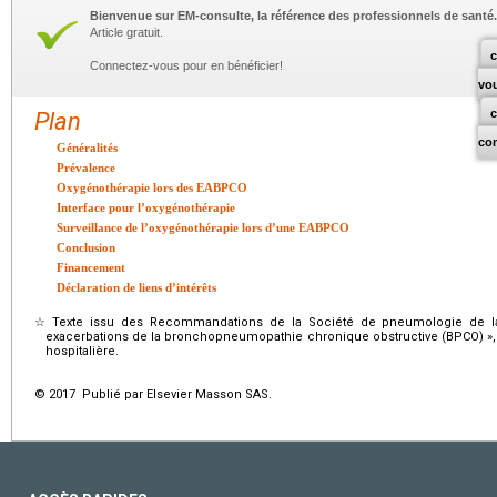
Bienvenue sur EM-consulte, la référence des professionnels de santé.
Article gratuit.
c
Connectez-vous pour en bénéficier!
vo
Plan
co
Généralités
Prévalence
Oxygénothérapie lors des EABPCO
Interface pour l’oxygénothérapie
Surveillance de l’oxygénothérapie lors d’une EABPCO
Conclusion
Financement
Déclaration de liens d’intérêts
☆
Texte issu des Recommandations de la Société de pneumologie de l
exacerbations de la bronchopneumopathie chronique obstructive (BPCO) »,
hospitalière.
© 2017 Publié par Elsevier Masson SAS.