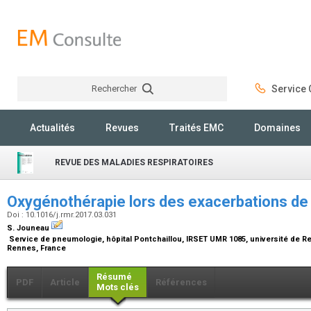
Rechercher
Service C
Rechercher
Actualités
Revues
Traités EMC
Domaines
REVUE DES MALADIES RESPIRATOIRES
Oxygénothérapie lors des exacerbations d
Doi : 10.1016/j.rmr.2017.03.031
S. Jouneau
Service de pneumologie, hôpital Pontchaillou, IRSET UMR 1085, université de Ren
Rennes, France
Résumé
PDF
Article
Références
Mots clés