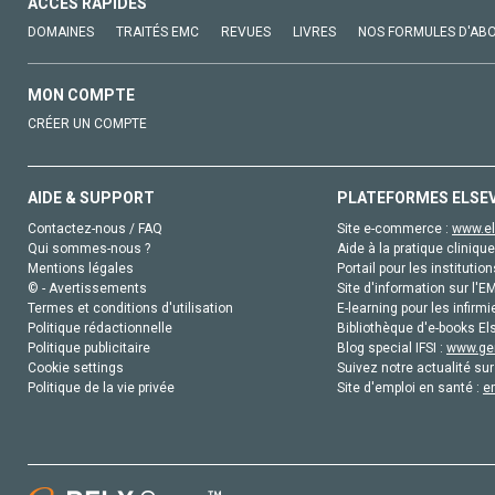
ACCÈS RAPIDES
DOMAINES
TRAITÉS EMC
REVUES
LIVRES
NOS FORMULES D'AB
MON COMPTE
CRÉER UN COMPTE
AIDE & SUPPORT
PLATEFORMES ELSE
Contactez-nous / FAQ
Site e-commerce :
www.el
Qui sommes-nous ?
Aide à la pratique clinique
Mentions légales
Portail pour les institution
© - Avertissements
Site d'information sur l'E
Termes et conditions d'utilisation
E-learning pour les infirmi
Politique rédactionnelle
Bibliothèque d'e-books Els
Politique publicitaire
Blog special IFSI :
www.gen
Cookie settings
Suivez notre actualité sur
Politique de la vie privée
Site d'emploi en santé :
e