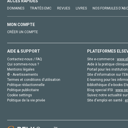
ACCÈS RAPIDES
DOMAINES
TRAITÉS EMC
REVUES
LIVRES
NOS FORMULES D'AB
MON COMPTE
CRÉER UN COMPTE
AIDE & SUPPORT
PLATEFORMES ELSE
Contactez-nous / FAQ
Site e-commerce :
www.el
Qui sommes-nous ?
Aide à la pratique clinique
Mentions légales
Portail pour les institution
© - Avertissements
Site d'information sur l'E
Termes et conditions d'utilisation
E-learning pour les infirmi
Politique rédactionnelle
Bibliothèque d'e-books Els
Politique publicitaire
Blog special IFSI :
www.gen
Cookie settings
Suivez notre actualité sur
Politique de la vie privée
Site d'emploi en santé :
e