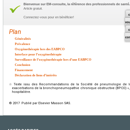
Bienvenue sur EM-consulte, la référence des professionnels de santé.
Article gratuit.
c
Connectez-vous pour en bénéficier!
vo
Plan
co
Généralités
Prévalence
Oxygénothérapie lors des EABPCO
Interface pour l’oxygénothérapie
Surveillance de l’oxygénothérapie lors d’une EABPCO
Conclusion
Financement
Déclaration de liens d’intérêts
☆
Texte issu des Recommandations de la Société de pneumologie de l
exacerbations de la bronchopneumopathie chronique obstructive (BPCO) »,
hospitalière.
© 2017 Publié par Elsevier Masson SAS.