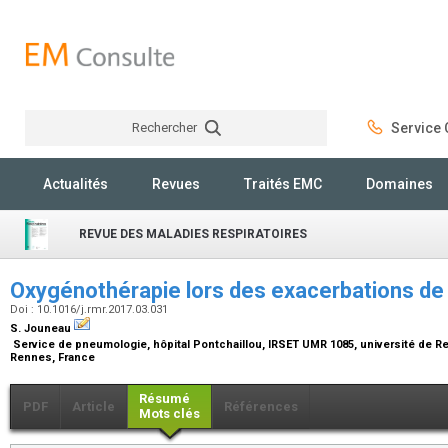
Rechercher
Service C
Rechercher
Actualités
Revues
Traités EMC
Domaines
REVUE DES MALADIES RESPIRATOIRES
Oxygénothérapie lors des exacerbations d
Doi : 10.1016/j.rmr.2017.03.031
S. Jouneau
Service de pneumologie, hôpital Pontchaillou, IRSET UMR 1085, université de Ren
Rennes, France
Résumé
PDF
Article
Références
Mots clés