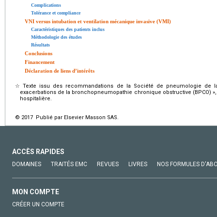
Complications
Tolérance et compliance
VNI versus intubation et ventilation mécanique invasive (VMI)
Caractéristiques des patients inclus
Méthodologie des études
Résultats
Conclusions
Financement
Déclaration de liens d’intérêts
☆
Texte issu des recommandations de la Société de pneumologie de l
exacerbations de la bronchopneumopathie chronique obstructive (BPCO) »,
hospitalière.
© 2017 Publié par Elsevier Masson SAS.
ACCÈS RAPIDES
DOMAINES
TRAITÉS EMC
REVUES
LIVRES
NOS FORMULES D'AB
MON COMPTE
CRÉER UN COMPTE