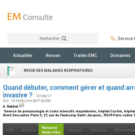
Rechercher
Service C
Rechercher
Actualités
Revues
Traités EMC
Domaines
REVUE DES MALADIES RESPIRATOIRES
Quand débuter, comment gérer et quand arrêt
invasive ?
- 07/06/17
Doi : 10.1016/j.rmr.2017.03.032
A. Rabbat
Service de pneumologie et soins intensifs respiratoires, hôpital Cochin, hôpitau
René Descartes Paris 5, 27, rue du Faubourg-Saint-Jacques, 75679 Paris cedex 
Résumé
PDF
Article
Figures
Tableaux
Référence
Mots clés