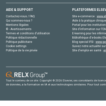
AIDE & SUPPORT
PLATEFORMES ELSE
Contactez-nous / FAQ
Site e-commerce :
www.el
Qui sommes-nous ?
Aide à la pratique clinique
Mentions légales
Portail pour les institution
© - Avertissements
Site d'information sur l'E
Termes et conditions d'utilisation
E-learning pour les infirmi
Politique rédactionnelle
Bibliothèque d'e-books Els
Politique publicitaire
Blog special IFSI :
www.gen
Cookie settings
Suivez notre actualité sur
Politique de la vie privée
Site d'emploi en santé :
e
Tout le contenu de ce site: Copyright © 2026 Elsevier, ses concédants de licence e
de données, a la formation en IA et aux technologies similaires. Pour tout con