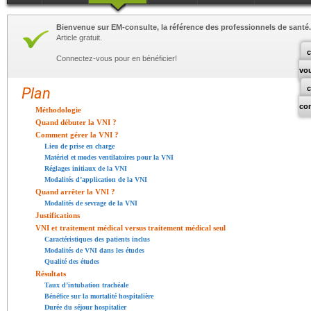
Bienvenue sur EM-consulte, la référence des professionnels de santé.
Article gratuit.
c
Connectez-vous pour en bénéficier!
vo
Plan
co
Méthodologie
Quand débuter la VNI ?
Comment gérer la VNI ?
Lieu de prise en charge
Matériel et modes ventilatoires pour la VNI
Réglages initiaux de la VNI
Modalités d’application de la VNI
Quand arrêter la VNI ?
Modalités de sevrage de la VNI
Justifications
VNI et traitement médical versus traitement médical seul
Caractéristiques des patients inclus
Modalités de VNI dans les études
Qualité des études
Résultats
Taux d’intubation trachéale
Bénéfice sur la mortalité hospitalière
Durée du séjour hospitalier