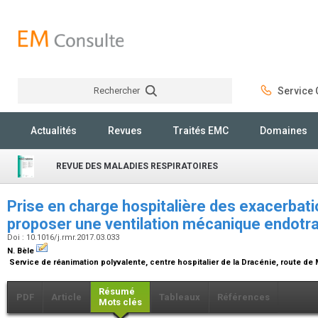
Rechercher
Service C
Rechercher
Actualités
Revues
Traités EMC
Domaines
REVUE DES MALADIES RESPIRATOIRES
Prise en charge hospitalière des exacerbat
proposer une ventilation mécanique endotr
Doi : 10.1016/j.rmr.2017.03.033
N. Bèle
Service de réanimation polyvalente, centre hospitalier de la Dracénie, route de
Résumé
PDF
Article
Tableaux
Références
Mots clés