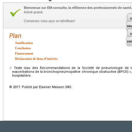
Bienvenue sur EM-consulte, la référence des professionnels de santé.
Article gratuit.
c
Connectez-vous pour en bénéficier!
vo
Plan
co
Justification
Conclusion
Financement
Déclaration de liens d’intérêts
☆
Texte issu des Recommandations de la Société de pneumologie de l
exacerbations de la bronchopneumopathie chronique obstructive (BPCO) »,
hospitalière.
© 2017 Publié par Elsevier Masson SAS.