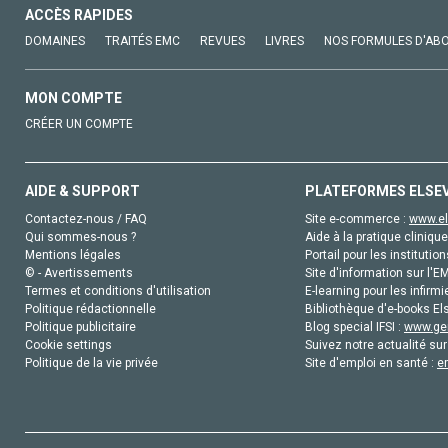
ACCÈS RAPIDES
DOMAINES
TRAITÉS EMC
REVUES
LIVRES
NOS FORMULES D'AB
MON COMPTE
CRÉER UN COMPTE
AIDE & SUPPORT
PLATEFORMES ELSE
Contactez-nous / FAQ
Site e-commerce :
www.el
Qui sommes-nous ?
Aide à la pratique clinique
Mentions légales
Portail pour les institution
© - Avertissements
Site d'information sur l'E
Termes et conditions d'utilisation
E-learning pour les infirmi
Politique rédactionnelle
Bibliothèque d'e-books Els
Politique publicitaire
Blog special IFSI :
www.gen
Cookie settings
Suivez notre actualité sur
Politique de la vie privée
Site d'emploi en santé :
e