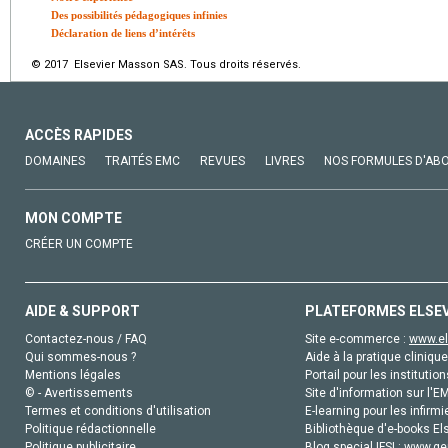
Des possibilités pédagogiques infinies
Déclaration de liens d’intérêts
© 2017 Elsevier Masson SAS. Tous droits réservés.
ACCÈS RAPIDES
DOMAINES
TRAITÉS EMC
REVUES
LIVRES
NOS FORMULES D'AB
MON COMPTE
CRÉER UN COMPTE
AIDE & SUPPORT
PLATEFORMES ELSE
Contactez-nous / FAQ
Site e-commerce :
www.el
Qui sommes-nous ?
Aide à la pratique clinique
Mentions légales
Portail pour les institution
© - Avertissements
Site d'information sur l'E
Termes et conditions d'utilisation
E-learning pour les infirmi
Politique rédactionnelle
Bibliothèque d'e-books Els
Politique publicitaire
Blog special IFSI :
www.gen