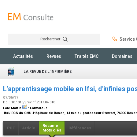
Rechercher
Service C
Rechercher
Actualités
Revues
Traités EMC
Domaines
LA REVUE DE L'INFIRMIÈRE
L’apprentissage mobile en Ifsi, d’infinies p
07/06/17
Doi : 10.1016/j.revinf.2017.04.010
Loïc Martin
:
Formateur
Ifsi/IFCS du CHU-Hôpitaux de Rouen, 14 rue du professeur Stewart, 76000 Roue
Résumé
PDF
Article
Références
Mots clés