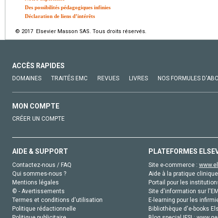
Des possibilités pédagogiques infinies
Déclaration de liens d’intérêts
© 2017 Elsevier Masson SAS. Tous droits réservés.
ACCÈS RAPIDES
DOMAINES
TRAITÉS EMC
REVUES
LIVRES
NOS FORMULES D'AB
MON COMPTE
CRÉER UN COMPTE
AIDE & SUPPORT
PLATEFORMES ELSE
Contactez-nous / FAQ
Site e-commerce :
www.el
Qui sommes-nous ?
Aide à la pratique clinique
Mentions légales
Portail pour les institution
© - Avertissements
Site d'information sur l'E
Termes et conditions d'utilisation
E-learning pour les infirmi
Politique rédactionnelle
Bibliothèque d'e-books Els
Politique publicitaire
Blog special IFSI :
www.gen