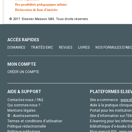
Des possibilités pédagogiques infinies
Déclaration de liens d’intérêts
© 2017 Elsevier Masson SAS. Tous droits réservés.
ACCÈS RAPIDES
DOMAINES
TRAITÉS EMC
REVUES
LIVRES
NOS FORMULES D'AB
MON COMPTE
CRÉER UN COMPTE
AIDE & SUPPORT
PLATEFORMES ELSE
Contactez-nous / FAQ
Site e-commerce :
www.el
Qui sommes-nous ?
Aide à la pratique clinique
Mentions légales
Portail pour les institution
© - Avertissements
Site d'information sur l'E
Termes et conditions d'utilisation
E-learning pour les infirmi
Politique rédactionnelle
Bibliothèque d'e-books Els
Politique publicitaire
Blog special IFSI :
www.gen