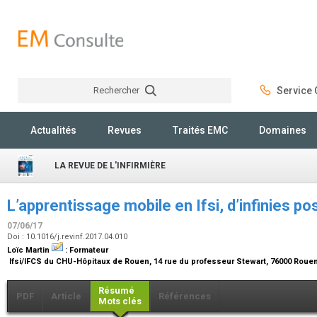
Rechercher
Service C
Rechercher
Actualités
Revues
Traités EMC
Domaines
LA REVUE DE L'INFIRMIÈRE
L’apprentissage mobile en Ifsi, d’infinies p
07/06/17
Doi : 10.1016/j.revinf.2017.04.010
Loïc Martin
:
Formateur
Ifsi/IFCS du CHU-Hôpitaux de Rouen, 14 rue du professeur Stewart, 76000 Roue
Résumé
PDF
Article
Références
Mots clés