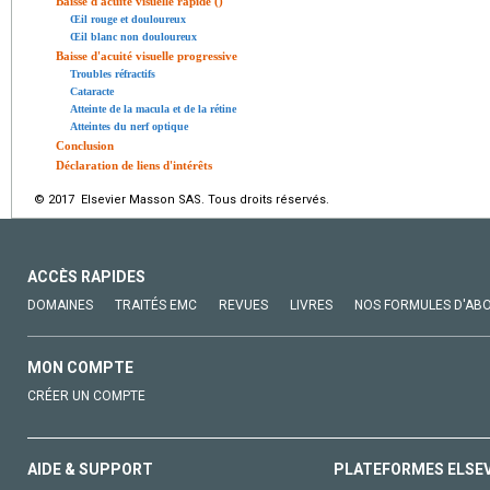
Baisse d'acuité visuelle rapide ()
Œil rouge et douloureux
Œil blanc non douloureux
Baisse d'acuité visuelle progressive
Troubles réfractifs
Cataracte
Atteinte de la macula et de la rétine
Atteintes du nerf optique
Conclusion
Déclaration de liens d'intérêts
© 2017 Elsevier Masson SAS. Tous droits réservés.
ACCÈS RAPIDES
DOMAINES
TRAITÉS EMC
REVUES
LIVRES
NOS FORMULES D'AB
MON COMPTE
CRÉER UN COMPTE
AIDE & SUPPORT
PLATEFORMES ELSE