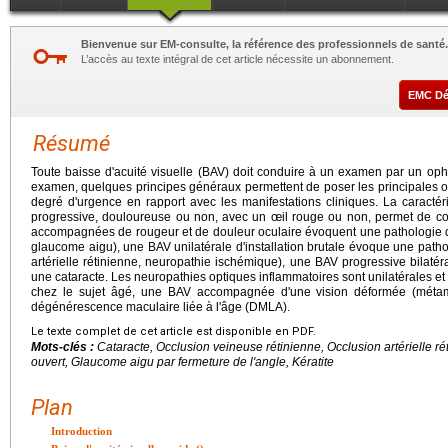
Bienvenue sur EM-consulte, la référence des professionnels de santé.
L’accès au texte intégral de cet article nécessite un abonnement.
EMC D
Résumé
Toute baisse d'acuité visuelle (BAV) doit conduire à un examen par un opht
examen, quelques principes généraux permettent de poser les principales or
degré d'urgence en rapport avec les manifestations cliniques. La caractéri
progressive, douloureuse ou non, avec un œil rouge ou non, permet de c
accompagnées de rougeur et de douleur oculaire évoquent une pathologie du
glaucome aigu), une BAV unilatérale d'installation brutale évoque une path
artérielle rétinienne, neuropathie ischémique), une BAV progressive bilatéra
une cataracte. Les neuropathies optiques inflammatoires sont unilatérales et t
chez le sujet âgé, une BAV accompagnée d'une vision déformée (métamo
dégénérescence maculaire liée à l'âge (DMLA).
Le texte complet de cet article est disponible en PDF.
Mots-clés :
Cataracte, Occlusion veineuse rétinienne, Occlusion artérielle 
ouvert, Glaucome aigu par fermeture de l'angle, Kératite
Plan
Introduction