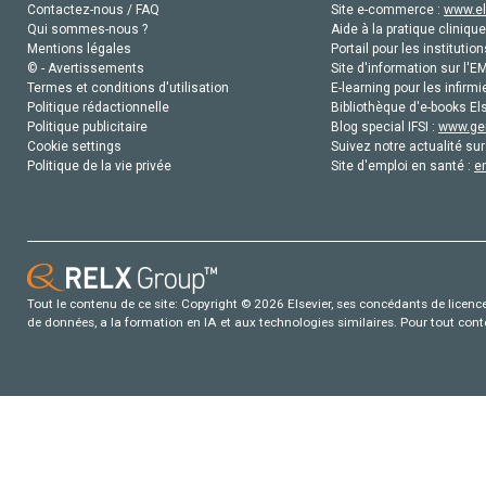
Contactez-nous / FAQ
Site e-commerce :
www.el
Qui sommes-nous ?
Aide à la pratique clinique
Mentions légales
Portail pour les institution
© - Avertissements
Site d'information sur l'E
Termes et conditions d'utilisation
E-learning pour les infirmi
Politique rédactionnelle
Bibliothèque d'e-books Els
Politique publicitaire
Blog special IFSI :
www.gen
Cookie settings
Suivez notre actualité sur
Politique de la vie privée
Site d'emploi en santé :
e
Tout le contenu de ce site: Copyright © 2026 Elsevier, ses concédants de licence e
de données, a la formation en IA et aux technologies similaires. Pour tout con