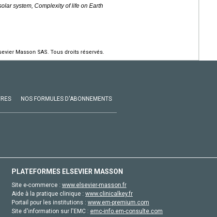
solar system, Complexity of life on Earth
evier Masson SAS. Tous droits réservés.
VRES
NOS FORMULES D'ABONNEMENTS
PLATEFORMES ELSEVIER MASSON
Site e-commerce :
www.elsevier-masson.fr
Aide à la pratique clinique :
www.clinicalkey.fr
Portail pour les institutions :
www.em-premium.com
Site d'information sur l'EMC :
emc-info.em-consulte.com