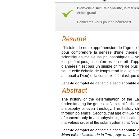
Bienvenue sur EM-consulte, la référen
Article gratuit.
Connectez-vous pour en bénéficier!
Résumé
L’histoire de notre appréhension de l’âge de 
pour comprendre la genèse d’une théorie sc
scientifiques, mais aussi philosophiques — voi
les polémiques, ce qu’on est en droit d’appe
d’années n’est pas un simple chiffre de plus
seule cette échelle de temps rend intelligibl
attribuait à Dieu) et la complexité fantastique 
Le texte complet de cet article est disponible 
Abstract
The history of the determination of the Ear
understanding the genesis of a scientific theory
philosophy or even theology. This history s
through polemics. Second, that age of 4.567 bil
of concern only to astrophysicists; this scale
marvelous order of the solar system (that Newto
Le texte complet de cet article est disponible 
Mots clés :
Histoire de la Terre, Âge de la Te