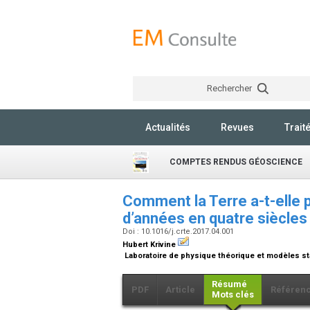
Rechercher
Actualités
Revues
Trait
COMPTES RENDUS GÉOSCIENCE
Comment la Terre a-t-elle pu
d’années en quatre siècles
Doi : 10.1016/j.crte.2017.04.001
Hubert Krivine
Laboratoire de physique théorique et modèles sta
Résumé
PDF
Article
Référen
Mots clés