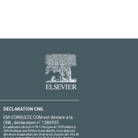
DÉCLARATION CNIL
EM-CONSULTE.COM est déclaré à la
CNIL, déclaration n° 1286925.
En application de la loi nº78-17 du 6 janvier 1978 relative à
l'informatique, aux fichiers et aux libertés, vous disposez
des droits d'opposition (art.26 de la loi), d'accès (art.34 à 38