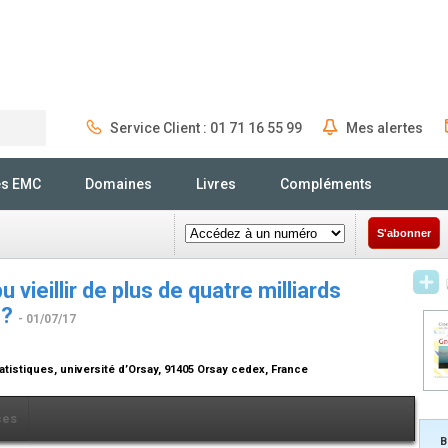
Service Client : 01 71 16 55 99
Mes alertes
Rechercher
és EMC
Domaines
Livres
Compléments
S'abonner
 vieillir de plus de quatre milliards
 ?
- 01/07/17
tistiques, université d’Orsay, 91405 Orsay cedex, France
ces
B