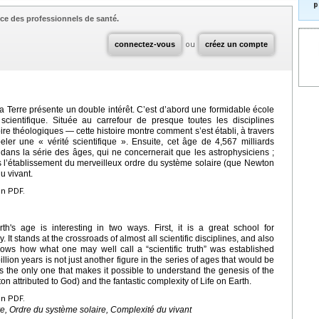
p
ce des professionnels de santé.
connectez-vous
ou
créez un compte
la Terre présente un double intérêt. C’est d’abord une formidable école
ientifique. Située au carrefour de presque toutes les disciplines
re théologiques — cette histoire montre comment s’est établi, à travers
ler une « vérité scientifique ». Ensuite, cet âge de 4,567 milliards
 dans la série des âges, qui ne concernerait que les astrophysiciens ;
es l’établissement du merveilleux ordre du système solaire (que Newton
du vivant.
en PDF.
th's age is interesting in two ways. First, it is a great school for
. It stands at the crossroads of almost all scientific disciplines, and also
hows how what one may well call a “scientific truth” was established
lion years is not just another figure in the series of ages that would be
 is the only one that makes it possible to understand the genesis of the
n attributed to God) and the fantastic complexity of Life on Earth.
en PDF.
rre, Ordre du système solaire, Complexité du vivant