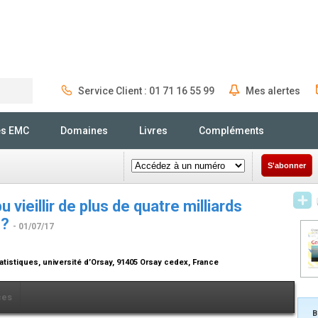
Service Client : 01 71 16 55 99
Mes alertes
Rechercher
és EMC
Domaines
Livres
Compléments
S'abonner
 vieillir de plus de quatre milliards
 ?
- 01/07/17
tistiques, université d’Orsay, 91405 Orsay cedex, France
ces
B