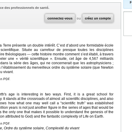
p
ce des professionnels de santé.
connectez-vous
ou
créez un compte
la Terre présente un double intérêt. C’est d’abord une formidable école
ientifique. Située au carrefour de presque toutes les disciplines
re théologiques — cette histoire montre comment s’est établi, à travers
ler une « vérité scientifique ». Ensuite, cet âge de 4,567 milliards
 dans la série des âges, qui ne concernerait que les astrophysiciens ;
es l’établissement du merveilleux ordre du système solaire (que Newton
du vivant.
en PDF.
th's age is interesting in two ways. First, it is a great school for
. It stands at the crossroads of almost all scientific disciplines, and also
hows how what one may well call a “scientific truth” was established
lion years is not just another figure in the series of ages that would be
 is the only one that makes it possible to understand the genesis of the
n attributed to God) and the fantastic complexity of Life on Earth.
en PDF.
rre, Ordre du système solaire, Complexité du vivant