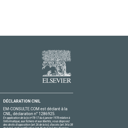
DÉCLARATION CNIL
EM-CONSULTE.COM est déclaré à la
CNIL, déclaration n° 1286925.
En application de la loi nº78-17 du 6 janvier 1978 relative à
l'informatique, aux fichiers et aux libertés, vous disposez
des droits d'opposition (art.26 de la loi), d'accès (art.34 à 38