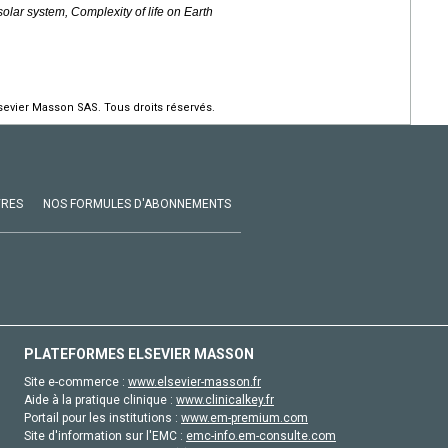
solar system, Complexity of life on Earth
evier Masson SAS. Tous droits réservés.
VRES
NOS FORMULES D'ABONNEMENTS
PLATEFORMES ELSEVIER MASSON
Site e-commerce :
www.elsevier-masson.fr
Aide à la pratique clinique :
www.clinicalkey.fr
Portail pour les institutions :
www.em-premium.com
Site d'information sur l'EMC :
emc-info.em-consulte.com