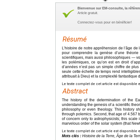
Bienvenue sur EM-consulte, la référen
Article gratuit.
Connectez-vous pour en bénéficier!
Résumé
L’histoire de notre appréhension de l’âge de 
pour comprendre la genèse d’une théorie sc
scientifiques, mais aussi philosophiques — voi
les polémiques, ce qu’on est en droit d’appe
d’années n’est pas un simple chiffre de plus
seule cette échelle de temps rend intelligibl
attribuait à Dieu) et la complexité fantastique 
Le texte complet de cet article est disponible 
Abstract
The history of the determination of the Ear
understanding the genesis of a scientific theory
philosophy or even theology. This history s
through polemics. Second, that age of 4.567 bil
of concern only to astrophysicists; this scale
marvelous order of the solar system (that Newto
Le texte complet de cet article est disponible 
Mots clés :
Histoire de la Terre, Âge de la Te