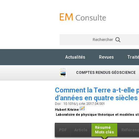
Rechercher
Actualités
Revues
Trait
COMPTES RENDUS GÉOSCIENCE
Comment la Terre a-t-elle pu
d’années en quatre siècles
Doi : 10.1016/j.crte.2017.04.001
Hubert Krivine
Laboratoire de physique théorique et modèles sta
Résumé
PDF
Article
Référen
Mots clés