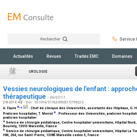
Rechercher
Service C
Rechercher
Actualités
Revues
Traités EMC
Domaines
UROLOGIE
Vessies neurologiques de l'enfant : approch
thérapeutique
- 06/07/17
[18-207-E-40] - Doi : 10.1016/S1762-0953(17)73922-2
a
,
⁎
A. Faure
:
Chef de clinique des Universités, assistante des Hôpitaux
, G. 
a
Praticien hospitalier
, T. Merrot
:
Professeur des Universités, praticien hospitali
praticien hospitalier
a
Service de chirurgie pédiatrique, Centre hospitalier universitaire, Hôpital Nor
Bourrely, 13015 Marseille, France
b
Service de chirurgie pédiatrique, Centre hospitalier universitaire, Hôpital La T
HM, 264, rue Saint-Pierre, 13385 Marseille cedex 5, France