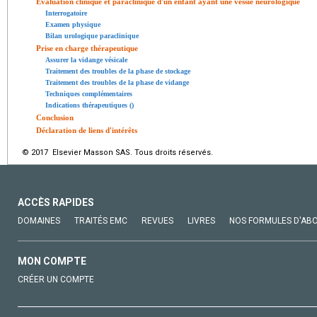
Évaluation clinique et paraclinique d'un enfant ayant une vessie neurologique
Interrogatoire
Examen physique
Bilan urologique paraclinique
Prise en charge thérapeutique
Assurer la vidange vésicale
Traitement des troubles de la phase de stockage
Traitement des troubles de la phase de vidange
Techniques complémentaires
Indications thérapeutiques ()
Conclusion
Déclaration de liens d'intérêts
© 2017 Elsevier Masson SAS. Tous droits réservés.
ACCÈS RAPIDES
DOMAINES
TRAITÉS EMC
REVUES
LIVRES
NOS FORMULES D'AB
MON COMPTE
CRÉER UN COMPTE