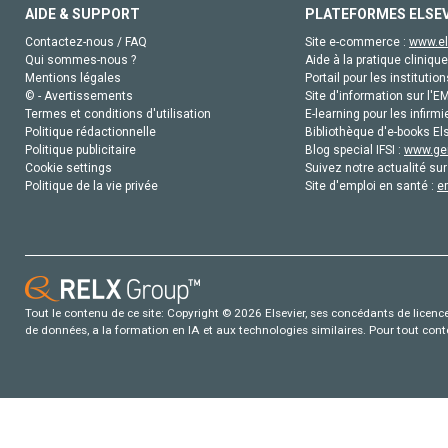
AIDE & SUPPORT
PLATEFORMES ELSE
Contactez-nous / FAQ
Site e-commerce :
www.el
Qui sommes-nous ?
Aide à la pratique clinique
Mentions légales
Portail pour les institution
© - Avertissements
Site d'information sur l'E
Termes et conditions d'utilisation
E-learning pour les infirmi
Politique rédactionnelle
Bibliothèque d'e-books Els
Politique publicitaire
Blog special IFSI :
www.gen
Cookie settings
Suivez notre actualité sur
Politique de la vie privée
Site d'emploi en santé :
e
Tout le contenu de ce site: Copyright © 2026 Elsevier, ses concédants de licence e
de données, a la formation en IA et aux technologies similaires. Pour tout con