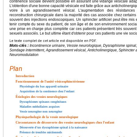
continence sociale devient possible en assurant une vidange vésicale adapt
L'obtention d'une bonne capacité vésicale est faite grâce aux anticholinergiqu
voire à un agrandissement vésical. L'augmentation des résistances 
reconstruction chirurgicale dans la majorité des cas associée chez certains
souvent des injections endoscopiques. Un sphincter artificiel peut être mis
tenir compte du sexe du patient, de son âge et de son environnement social
une prise en charge plus complète car ces patients présentent très souvent 
sexuels associés. Le but ultime étant d'obtenir pour ces patients une vie soci
Le texte complet de cet article est disponible en PDF.
Mots-clés :
Incontinence urinaire, Vessie neurologique, Dysraphisme spinal
Sondage intermittent, Agrandissement vésical, Anticholinergique, Sphincter arti
Neuromodulation
Plan
Introduction
Fonctionnement de l'unité vésicosphinctérienne
Physiologie du bas appareil urinaire
Acquisition de la continence chez l'enfant
Étiologies des vessies neurologiques
Dysraphismes spinaux congénitaux
Maladies médullaires acquises
Vessie neurogène non neurogène
Physiopathologie de la vessie neurologique
Circonstances de découverte des vessies neurologiques chez l'enfant
Découverte d'un dysraphisme spinal à la naissance
Présence de troubles mictionnels