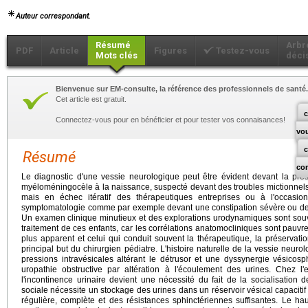
Auteur correspondant.
Résumé
Arbr
PDF
Article
Figures
Testez-vous
Mots clés
déci
Bienvenue sur EM-consulte, la référence des professionnels de santé.
Cet article est gratuit.
c
Connectez-vous pour en bénéficier et pour tester vos connaisances!
vo
Résumé
co
Le diagnostic d'une vessie neurologique peut être évident devant la pr
myéloméningocèle à la naissance, suspecté devant des troubles mictionnels
mais en échec itératif des thérapeutiques entreprises ou à l'occasio
symptomatologie comme par exemple devant une constipation sévère ou de
Un examen clinique minutieux et des explorations urodynamiques sont souven
traitement de ces enfants, car les corrélations anatomocliniques sont pauvres
plus apparent et celui qui conduit souvent la thérapeutique, la préservation
principal but du chirurgien pédiatre. L'histoire naturelle de la vessie neu
pressions intravésicales altérant le détrusor et une dyssynergie vésicosp
uropathie obstructive par altération à l'écoulement des urines. Chez l'e
l'incontinence urinaire devient une nécessité du fait de la socialisation d
sociale nécessite un stockage des urines dans un réservoir vésical capaciti
régulière, complète et des résistances sphinctériennes suffisantes. Le hau