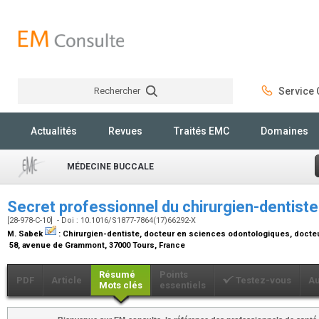
Rechercher
Service C
Rechercher
Actualités
Revues
Traités EMC
Domaines
MÉDECINE BUCCALE
Secret professionnel du chirurgien-dentist
[28-978-C-10] - Doi : 10.1016/S1877-7864(17)66292-X
M. Sabek
:
Chirurgien-dentiste, docteur en sciences odontologiques, docteu
58, avenue de Grammont, 37000 Tours, France
Résumé
Points
PDF
Article
Testez-vous
Au
Mots clés
essentiels