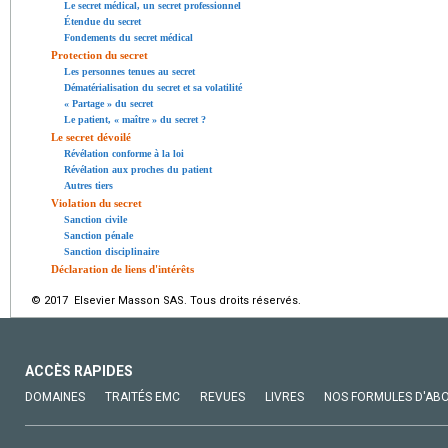
Le secret médical, un secret professionnel
Étendue du secret
Fondements du secret médical
Protection du secret
Les personnes tenues au secret
Dématérialisation du secret et sa volatilité
« Partage » du secret
Le patient, « maître » du secret ?
Le secret dévoilé
Révélation conforme à la loi
Révélation aux proches du patient
Autres tiers
Violation du secret
Sanction civile
Sanction pénale
Sanction disciplinaire
Déclaration de liens d'intérêts
© 2017 Elsevier Masson SAS. Tous droits réservés.
ACCÈS RAPIDES
DOMAINES
TRAITÉS EMC
REVUES
LIVRES
NOS FORMULES D'AB