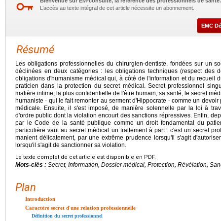
Bienvenue sur EM-consulte, la référence des professionnels de santé.
L’accès au texte intégral de cet article nécessite un abonnement.
EMC D
Résumé
Les obligations professionnelles du chirurgien-dentiste, fondées sur un s
déclinées en deux catégories : les obligations techniques (respect des 
obligations d'humanisme médical qui, à côté de l'information et du recueil
praticien dans la protection du secret médical. Secret professionnel singu
matière intime, la plus confidentielle de l'être humain, sa santé, le secret méd
humaniste - qui le fait remonter au serment d'Hippocrate - comme un devoir p
médicale. Ensuite, il s'est imposé, de manière solennelle par la loi à 
d'ordre public dont la violation encourt des sanctions répressives. Enfin, dep
par le Code de la santé publique comme un droit fondamental du patient
particulière vaut au secret médical un traitement à part : c'est un secret pro
manient délicatement, par une extrême prudence lorsqu'il s'agit d'autoris
lorsqu'il s'agit de sanctionner sa violation.
Le texte complet de cet article est disponible en PDF.
Mots-clés :
Secret, Information, Dossier médical, Protection, Révélation, San
Plan
Introduction
Caractère secret d'une relation professionnelle
Définition du secret professionnel