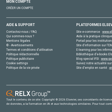
MON COMPTE
CRÉER UN COMPTE
AIDE & SUPPORT
PLATEFORMES ELSE
Contactez-nous / FAQ
Site e-commerce :
www.el
Qui sommes-nous ?
Aide à la pratique clinique
Mentions légales
Portail pour les institution
© - Avertissements
Site d'information sur l'E
Termes et conditions d'utilisation
E-learning pour les infirmi
Politique rédactionnelle
Bibliothèque d'e-books Els
Politique publicitaire
Blog special IFSI :
www.gen
Cookie settings
Suivez notre actualité sur
Politique de la vie privée
Site d'emploi en santé :
e
Tout le contenu de ce site: Copyright © 2026 Elsevier, ses concédants de licence e
de données, a la formation en IA et aux technologies similaires. Pour tout con