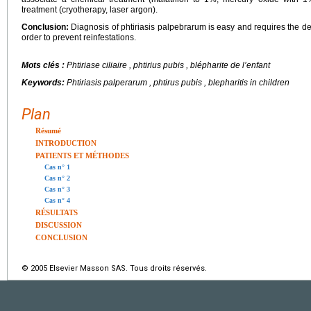
treatment (cryotherapy, laser argon).
Conclusion:
Diagnosis of phtiriasis palpebrarum is easy and requires the det
order to prevent reinfestations.
Mots clés :
Phtiriase ciliaire , phtirius pubis , blépharite de l’enfant
Keywords:
Phtiriasis palperarum , phtirus pubis , blepharitis in children
Plan
Résumé
INTRODUCTION
PATIENTS ET MÉTHODES
Cas n° 1
Cas n° 2
Cas n° 3
Cas n° 4
RÉSULTATS
DISCUSSION
CONCLUSION
© 2005 Elsevier Masson SAS. Tous droits réservés.