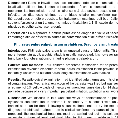
Discussion :
Dans ce travail, nous discutons des modes de contamination de 
localisation ciliaire chez l’enfant est secondaire à une contamination au 
pubienne. La transmission peut se faire suite à des sévices sexuels ou p
infectés. Le diagnostic clinique de phtiriase ciliaire est confirmé par
thérapeutiques ont été proposées. Un traitement mécanique doit être réalisé, 
souvent l’associer à un traitement chimique (malathion à 1 %, oxyde de m
physique (cryothérapie, laser argon).
Conclusion :
La blépharite à phtirus pubis est de diagnostic facile et néc
l’entourage afin de détecter la source de contamination et de prévenir les réin
Phtiriasis pubis palpebrarum in children. Diagnosis and treat
Introduction:
Phtiriasis palperarum is an unusual cause of blepharitis. This e
more frequent in adult; a pubic attack is usually associated. It is however rar
bring back four observations of infantile phtiriasis palpebrarum.
Patients and methods:
Four children presented themselves for palpebral
examination revealed evidence of small parasites attached to the proximal e
the family was carried out and parasitological examination was realized.
Results:
Parasitological examination had identified adult forms and nits of 
of contamination. Mechanical extraction of the parasite was tried but was ver
a regimen of 1% yellow oxide of mercury ointment four times daily for 14 day
pomade because of a very important palpebral irritation. Evolution was favor
Discussion:
We discuss in this work the ways of contamination of phtiri
eyelashes contamination in children is secondary to a contact with an ad
transmission can be done following sexual maltreatments or by the means 
diagnosis of phtiriasis palpebrarum is clinical confirmed by parasitoligical
proposed, the mechanical treatment must be carried out but it is seldom 
associate a chemical treatment (malathion to 1%, mercury oxide with 1