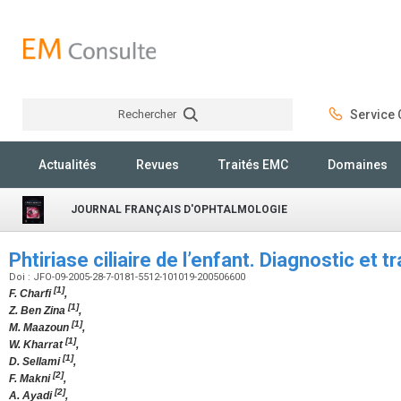
Rechercher
Service C
Rechercher
Actualités
Revues
Traités EMC
Domaines
JOURNAL FRANÇAIS D'OPHTALMOLOGIE
Phtiriase ciliaire de l’enfant. Diagnostic et 
Doi : JFO-09-2005-28-7-0181-5512-101019-200506600
[1]
F. Charfi
,
[1]
Z. Ben Zina
,
[1]
M. Maazoun
,
[1]
W. Kharrat
,
[1]
D. Sellami
,
[2]
F. Makni
,
[2]
A. Ayadi
,