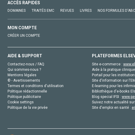
ACCÈS RAPIDES
DOMAINES
TRAITÉS EMC
REVUES
LIVRES
NOS FORMULES D'AB
MON COMPTE
CRÉER UN COMPTE
AIDE & SUPPORT
PLATEFORMES ELSE
Contactez-nous / FAQ
Site e-commerce :
www.el
Qui sommes-nous ?
Aide à la pratique clinique
Mentions légales
Portail pour les institution
© - Avertissements
Site d'information sur l'E
Termes et conditions d'utilisation
E-learning pour les infirmi
Politique rédactionnelle
Bibliothèque d'e-books Els
Politique publicitaire
Blog special IFSI :
www.gen
Cookie settings
Suivez notre actualité sur
Politique de la vie privée
Site d'emploi en santé :
e