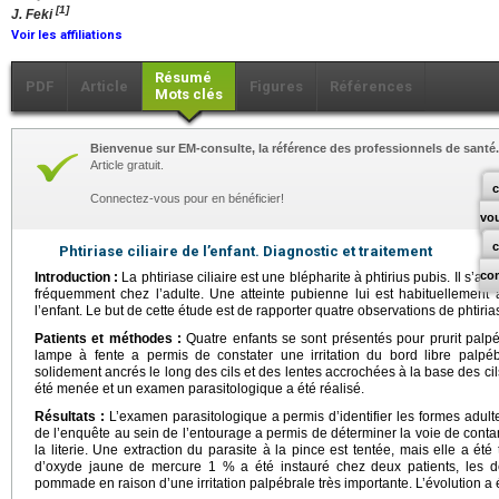
[1]
J. Feki
Voir les affiliations
Résumé
PDF
Article
Figures
Références
Mots clés
Bienvenue sur EM-consulte, la référence des professionnels de santé.
Article gratuit.
c
Connectez-vous pour en bénéficier!
vo
Phtiriase ciliaire de l’enfant. Diagnostic et traitement
co
Introduction :
La phtiriase ciliaire est une blépharite à phtirius pubis. Il s’a
fréquemment chez l’adulte. Une atteinte pubienne lui est habituellement 
l’enfant. Le but de cette étude est de rapporter quatre observations de phtiriase
Patients et méthodes :
Quatre enfants se sont présentés pour prurit palpé
lampe à fente a permis de constater une irritation du bord libre palpéb
solidement ancrés le long des cils et des lentes accrochées à la base des ci
été menée et un examen parasitologique a été réalisé.
Résultats :
L’examen parasitologique a permis d’identifier les formes adultes
de l’enquête au sein de l’entourage a permis de déterminer la voie de contam
la literie. Une extraction du parasite à la pince est tentée, mais elle a ét
d’oxyde jaune de mercure 1 % a été instauré chez deux patients, les de
pommade en raison d’une irritation palpébrale très importante. L’évolution a é