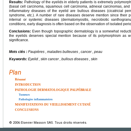
Results:
Pathology of the eyelids in elderly patients is extremely polymorph
(basal cell carcinoma, squamous cell carcinoma, adnexal carcinomas, and
inflammatory diseases of the eyelid are bullous diseases (cicatricial 
syndrome, etc.). A number of rare diseases deserve mention since their p
internal or systemic diseases (dermatomyositis, necrobiotic xanthogran
conditions, early diagnosis is often based on the observation of isolated per
Conclusions:
Even though topographic dermatology is a somewhat reductive
the eyelids deserves special mention because of its polymorphism as wel
significance.
Mots clés :
Paupières , maladies bulleuses , cancer , peau
Keywords:
Eyelid , skin cancer , bullous diseases , skin
Plan
Résumé
INTRODUCTION
PATHOLOGIE DERMATOLOGIQUE PALPÉBRALE
Tumeurs
Pathologies inflammatoires
MANIFESTATIONS DU VIEILLISSEMENT CUTANÉ
CONCLUSIONS
© 2006 Elsevier Masson SAS. Tous droits réservés.