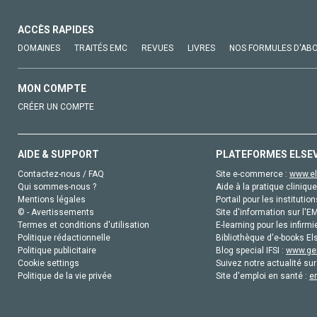
ACCÈS RAPIDES
DOMAINES
TRAITÉS EMC
REVUES
LIVRES
NOS FORMULES D'AB
MON COMPTE
CRÉER UN COMPTE
AIDE & SUPPORT
PLATEFORMES ELSE
Contactez-nous / FAQ
Site e-commerce :
www.el
Qui sommes-nous ?
Aide à la pratique clinique
Mentions légales
Portail pour les institution
© - Avertissements
Site d'information sur l'E
Termes et conditions d'utilisation
E-learning pour les infirmi
Politique rédactionnelle
Bibliothèque d'e-books Els
Politique publicitaire
Blog special IFSI :
www.gen
Cookie settings
Suivez notre actualité sur
Politique de la vie privée
Site d'emploi en santé :
e