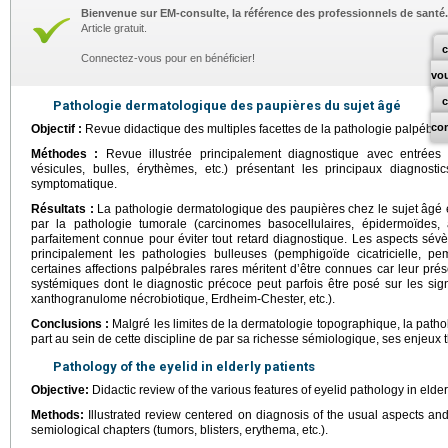
Bienvenue sur EM-consulte, la référence des professionnels de santé.
Article gratuit.
c
Connectez-vous pour en bénéficier!
vo
Pathologie dermatologique des paupières du sujet âgé
co
Objectif :
Revue didactique des multiples facettes de la pathologie palpébral
Méthodes :
Revue illustrée principalement diagnostique avec entrées 
vésicules, bulles, érythèmes, etc.) présentant les principaux diagnosti
symptomatique.
Résultats :
La pathologie dermatologique des paupières chez le sujet âgé 
par la pathologie tumorale (carcinomes basocellulaires, épidermoïdes,
parfaitement connue pour éviter tout retard diagnostique. Les aspects sévè
principalement les pathologies bulleuses (pemphigoïde cicatricielle, pe
certaines affections palpébrales rares méritent d’être connues car leur pr
systémiques dont le diagnostic précoce peut parfois être posé sur les si
xanthogranulome nécrobiotique, Erdheim-Chester, etc.).
Conclusions :
Malgré les limites de la dermatologie topographique, la path
part au sein de cette discipline de par sa richesse sémiologique, ses enjeux
Pathology of the eyelid in elderly patients
Objective:
Didactic review of the various features of eyelid pathology in elder
Methods:
Illustrated review centered on diagnosis of the usual aspects and 
semiological chapters (tumors, blisters, erythema, etc.).