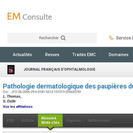
Rechercher
Service C
Rechercher
Actualités
Revues
Traités EMC
Domaines
JOURNAL FRANÇAIS D'OPHTALMOLOGIE
Pathologie dermatologique des paupières d
Doi : JFO-06-2006-29-6-0181-5512-101019-200603781
L. Thomas,
S. Dalle
Voir les affiliations
Résumé
PDF
Article
Figures
Références
Mots clés