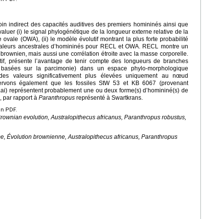
in indirect des capacités auditives des premiers homininés ainsi que
valuer (i) le signal phylogénétique de la longueur externe relative de la
ovale (OWA), (ii) le modèle évolutif montrant la plus forte probabilité
es valeurs ancestrales d’homininés pour RECL et OWA. RECL montre un
rownien, mais aussi une corrélation étroite avec la masse corporelle.
if, présente l’avantage de tenir compte des longueurs de branches
, basées sur la parcimonie) dans un espace phylo-morphologique
des valeurs significativement plus élevées uniquement au nœud
ervons également que les fossiles StW 53 et KB 6067 (provenant
aai) représentent probablement une ou deux forme(s) d’homininé(s) de
), par rapport à
Paranthropus
représenté à Swartkrans.
en PDF.
rownian evolution,
Australopithecus africanus
,
Paranthropus robustus
,
e, Évolution brownienne,
Australopithecus africanus
,
Paranthropus