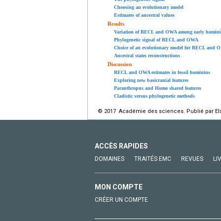
Choosing an evolutionary model
Estimates of ancestral values
Results
Variation of RECL and OWA among early homin
Phylogenetic signal of RECL and OWA
Choice of an evolutionary model for RECL and
Ancestral states reconstructions
Discussion
RECL and OWA estimates in fossil hominins
Exploring new basicranial features
Paranthropus and Homo shared features
Cladistic versus phylogenetic methods
© 2017 Académie des sciences. Publié par Els
ACCÈS RAPIDES
DOMAINES
TRAITÉS EMC
REVUES
LI
MON COMPTE
CRÉER UN COMPTE