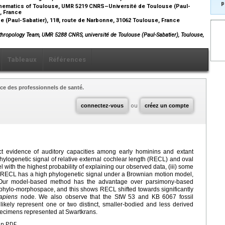
p
Mathematics of Toulouse, UMR 5219 CNRS–Université de Toulouse (Paul-
e, France
(Paul-Sabatier), 118, route de Narbonne, 31062 Toulouse, France
hropology Team, UMR 5288 CNRS, université de Toulouse (Paul-Sabatier), Toulouse,
Tableaux
Références
ce des professionnels de santé.
connectez-vous
ou
créez un compte
ect evidence of auditory capacities among early hominins and extant
 phylogenetic signal of relative external cochlear length (RECL) and oval
 with the highest probability of explaining our observed data, (iii) some
RECL has a high phylogenetic signal under a Brownian motion model,
. Our model-based method has the advantage over parsimony-based
 phylo-morphospace, and this shows RECL shifted towards significantly
apiens
node. We also observe that the StW 53 and KB 6067 fossil
ikely represent one or two distinct, smaller-bodied and less derived
ecimens represented at Swartkrans.
en PDF.