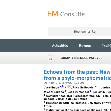
Rechercher
Actualités
Revues
Trait
COMPTES RENDUS PALEVOL
Echoes from the past: New 
from a phylo-morphometri
Doi : 10.1016/j.crpv.2017.02.003
a
,
b
,
⁎
a
,
c
José Braga
, Priscille Bouvier
, Jorda
d
a
Michel Loubes
, Jean Dumoncel
, Benjamin Du
a
Computer-assisted Palaeoanthropology Team, UMR
Guesde, 31000 Toulouse, France
b
Evolutionary Studies Institute, University of W
Africa
c
Institut national des sciences appliquées, 135,