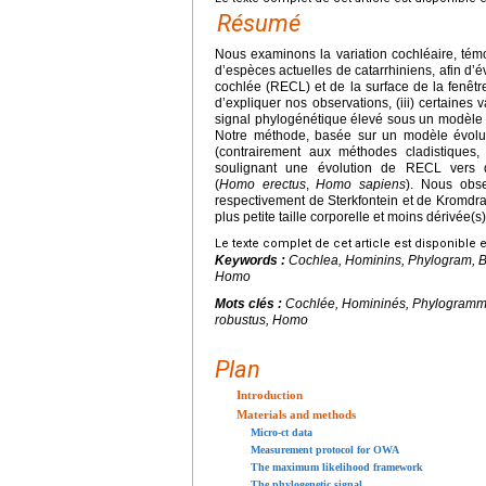
Résumé
Nous examinons la variation cochléaire, témo
d’espèces actuelles de catarrhiniens, afin d’é
cochlée (RECL) et de la surface de la fenêtre 
d’expliquer nos observations, (iii) certain
signal phylogénétique élevé sous un modèle b
Notre méthode, basée sur un modèle évolut
(contrairement aux méthodes cladistiques
soulignant une évolution de RECL vers 
(
Homo
erectus
,
Homo
sapiens
). Nous obs
respectivement de Sterkfontein et de Kromdr
plus petite taille corporelle et moins dérivée(s
Le texte complet de cet article est disponible 
Keywords :
Cochlea, Hominins, Phylogram, B
Homo
Mots clés :
Cochlée, Homininés, Phylogramm
robustus
,
Homo
Plan
Introduction
Materials and methods
Micro-ct data
Measurement protocol for OWA
The maximum likelihood framework
The phylogenetic signal