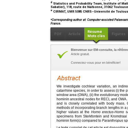
d
Statistics and Probability Team, Institute of 
Sabatier), 118, route de Narbonne, 31062 Toulous
e
CIRIMAT, UMR 5085 CNRS–Université de Toulouse 
⁎
Corresponding author at: Computer-assisted Palaeoant
France.
Résumé
PDF
Article
Figures
Mots clés
Bienvenue sur EM-consulte, la référen
Article gratuit.
Connectez-vous pour en bénéficier!
Abstract
We investigate cochlear variation, an indir
catarrhine species, in order to assess (i) the
window area (OWA), (ii) the evolutionary model
hominin ancestral nodes for RECL and OWA. 
and is closely correlated with body mass
methods of incorporating branch lengths in a
higher values at the
Homo erectus
-
Homo s
specimens from Sterkfontein and Kromdraai l
hominin form(s) compared to
Paranthropus
sp
Le texte complet de cet article est disponible 