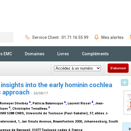
Service Client : 01 71 16 55 99
Mes alertes
Rechercher
és EMC
Domaines
Livres
Compléments
S'abonner
insights into the early hominin cochlea
c approach
- 26/08/17
a
a
d
n Romeyer Dherbey
, Patricia Balaresque
, Laurent Risser
, Jean-
e
e
ployer
, Christophe Tenailleau
 5288 CNRS, Université de Toulouse (Paul-Sabatier), 37, allées J-
itwatersrand, 1, Jan Smuts Avenue, Braamfontein 2000, Johannesburg, South
B
 Avenue de Rangueil, 31077 Toulouse cedex 4, France