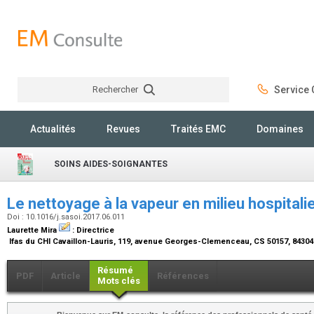
Rechercher
Service C
Rechercher
Actualités
Revues
Traités EMC
Domaines
SOINS AIDES-SOIGNANTES
Le nettoyage à la vapeur en milieu hospitali
Doi : 10.1016/j.sasoi.2017.06.011
Laurette Mira
:
Directrice
Ifas du CHI Cavaillon-Lauris, 119, avenue Georges-Clemenceau, CS 50157, 84304
Résumé
PDF
Article
Références
Mots clés