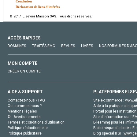
Conclusion
Déclaration de liens d’intérêts
© 2017 Elsevier Masson SAS. Tous droits réservés.
ACCÈS RAPIDES
DOMAINES
TRAITÉS EMC
REVUES
LIVRES
NOS FORMULES D'AB
MON COMPTE
CRÉER UN COMPTE
AIDE & SUPPORT
PLATEFORMES ELSE
Contactez-nous / FAQ
Site e-commerce :
www.el
Qui sommes-nous ?
Aide à la pratique clinique
Mentions légales
Portail pour les institution
© - Avertissements
Site d'information sur l'E
Termes et conditions d'utilisation
E-learning pour les infirmi
Politique rédactionnelle
Bibliothèque d'e-books Els
Politique publicitaire
Blog special IFSI :
www.gen