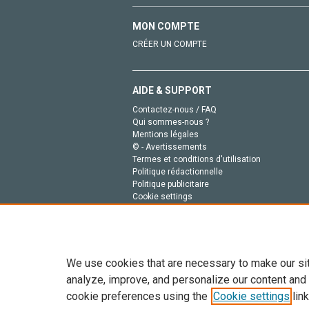
MON COMPTE
CRÉER UN COMPTE
AIDE & SUPPORT
Contactez-nous / FAQ
Qui sommes-nous ?
Mentions légales
© - Avertissements
Termes et conditions d'utilisation
Politique rédactionnelle
Politique publicitaire
Cookie settings
Politique de la vie privée
We use cookies that are necessary to make our si
analyze, improve, and personalize our content and
cookie preferences using the
Cookie settings
link
Tout le contenu de ce site: Copyright © 2026 Else
de données, a la formation en IA et aux technol