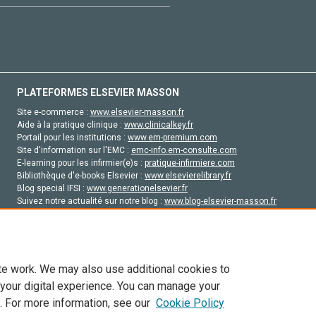
PLATEFORMES ELSEVIER MASSON
Site e-commerce :
www.elsevier-masson.fr
Aide à la pratique clinique :
www.clinicalkey.fr
Portail pour les institutions :
www.em-premium.com
Site d'information sur l'EMC :
emc-info.em-consulte.com
E-learning pour les infirmier(e)s :
pratique-infirmiere.com
Bibliothèque d'e-books Elsevier :
www.elsevierelibrary.fr
Blog special IFSI :
www.generationelsevier.fr
Suivez notre actualité sur notre blog :
www.blog-elsevier-masson.fr
Site d'emploi en santé :
emploisante.com
te work. We may also use additional cookies to
 your digital experience. You can manage your
. For more information, see our
Cookie Policy
vier, ses concédants de licence et ses contributeurs. Tout les droits sont réservés, y 
ogies similaires. Pour tout contenu en libre accès, les conditions de licence Creati