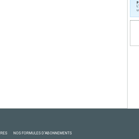
p
L
u
VRES
NOS FORMULES D'ABONNEMENTS