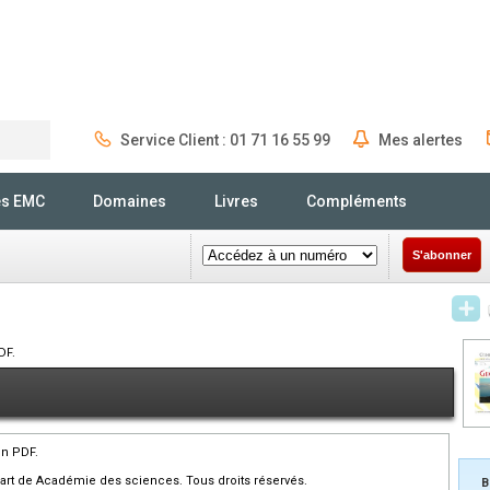
Service Client : 01 71 16 55 99
Mes alertes
Rechercher
és EMC
Domaines
Livres
Compléments
S'abonner
DF.
en PDF.
art de Académie des sciences. Tous droits réservés.
B