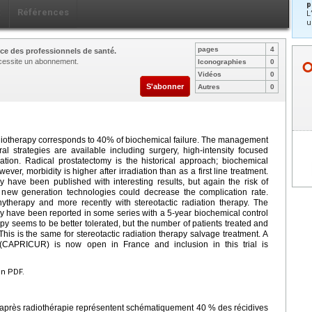
p
x
Références
L
u
pages
4
ce des professionnels de santé.
nécessite un abonnement.
Iconographies
0
Vidéos
0
S'abonner
Autres
0
radiotherapy corresponds to 40% of biochemical failure. The management
al strategies are available including surgery, high-intensity focused
ation. Radical prostatectomy is the historical approach; biochemical
ver, morbidity is higher after irradiation than as a first line treatment.
 have been published with interesting results, but again the risk of
r, new generation technologies could decrease the complication rate.
ytherapy and more recently with stereotactic radiation therapy. The
py have been reported in some series with a 5-year biochemical control
py seems to be better tolerated, but the number of patients treated and
This is the same for stereotactic radiation therapy salvage treatment. A
y (CAPRICUR) is now open in France and inclusion in this trial is
en PDF.
e après radiothérapie représentent schématiquement 40 % des récidives