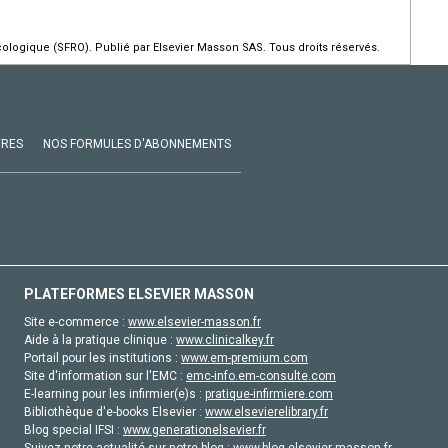
ologique (SFRO). Publié par Elsevier Masson SAS. Tous droits réservés.
VRES
NOS FORMULES D'ABONNEMENTS
PLATEFORMES ELSEVIER MASSON
Site e-commerce :
www.elsevier-masson.fr
Aide à la pratique clinique :
www.clinicalkey.fr
Portail pour les institutions :
www.em-premium.com
Site d'information sur l'EMC :
emc-info.em-consulte.com
E-learning pour les infirmier(e)s :
pratique-infirmiere.com
Bibliothèque d'e-books Elsevier :
www.elsevierelibrary.fr
Blog special IFSI :
www.generationelsevier.fr
Suivez notre actualité sur notre blog :
www.blog-elsevier-masson.fr