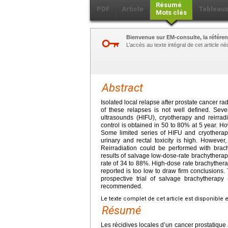
Résumé
PDF
Article
Tableau
Mots clés
Bienvenue sur EM-consulte, la référen
L’accès au texte intégral de cet article 
Abstract
Isolated local relapse after prostate cancer 
of these relapses is not well defined. Sever
ultrasounds (HIFU), cryotherapy and reirradi
control is obtained in 50 to 80% at 5 year. Howe
Some limited series of HIFU and cryotherapy
urinary and rectal toxicity is high. Howeve
Reirradiation could be performed with brach
results of salvage low-dose-rate brachythera
rate of 34 to 88%. High-dose rate brachythera
reported is too low to draw firm conclusions. 
prospective trial of salvage brachytherap
recommended.
Le texte complet de cet article est disponible 
Résumé
Les récidives locales d’un cancer prostatiqu