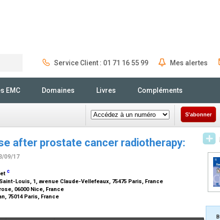
Service Client : 01 71 16 55 99
Mes alertes
Rechercher
és EMC
Domaines
Livres
Compléments
S'abonner
e after prostate cancer radiotherapy:
3/09/17
c
zet
Saint-Louis, 1, avenue Claude-Vellefeaux, 75475 Paris, France
ose, 06000 Nice, France
an, 75014 Paris, France
B