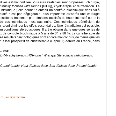
ives est mal codifiée. Plusieurs stratégies sont proposées : chirurgie,
intensity focused ultrasounds
[HIFU]), cryothérapie et réirradiation. La
e historique ; elle permet d’obtenir un contrôle biochimique dans 50 à
ité n’est pas négligeable, plus importante qu’après une chirurgie
cacité du traitement par ultrasons focalisés de haute intensité ou de la
 de ces techniques n’est pas nulle. Ces techniques bénéficient de
raient diminuer les effets secondaires. Une réirradiation est possible,
e en conditions stéréotaxiques. Il a été obtenu dans quelques séries de
ux de contrôle biochimique à 5 ans de 34 à 88 %. La curiethérapie de
 les résultats carcinologiques sont encore mal connus, de même que les
Un essai prospectif de curiethérapie (Capricur) débute en France, dans
en PDF.
 LDR-brachytherapy, HDR-brachytherapy, Stereotactic radiotherapy,
, Curiethérapie, Haut débit de dose, Bas débit de dose, Radiothérapie
HIFU) or cryotherapy