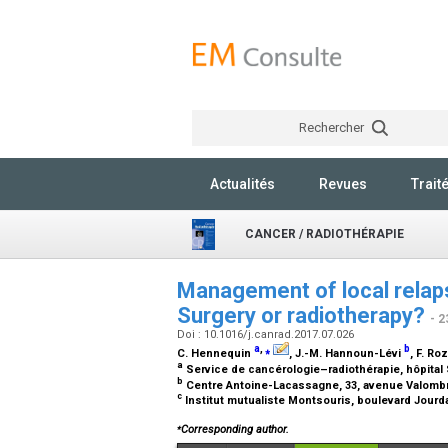
Rechercher
Actualités
Revues
Trait
CANCER / RADIOTHÉRAPIE
Management of local relaps
Surgery or radiotherapy?
- 2
Doi : 10.1016/j.canrad.2017.07.026
a
,
⁎
b
C. Hennequin
, J.-M. Hannoun-Lévi
, F. Ro
a
Service de cancérologie–radiothérapie, hôpital 
b
Centre Antoine-Lacassagne, 33, avenue Valombr
c
Institut mutualiste Montsouris, boulevard Jourd
⁎
Corresponding author.