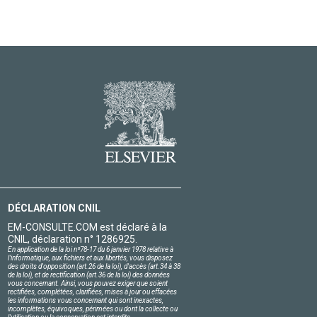
DÉCLARATION CNIL
EM-CONSULTE.COM est déclaré à la
CNIL, déclaration n° 1286925.
En application de la loi nº78-17 du 6 janvier 1978 relative à
l'informatique, aux fichiers et aux libertés, vous disposez
des droits d'opposition (art.26 de la loi), d'accès (art.34 à 38
de la loi), et de rectification (art.36 de la loi) des données
vous concernant. Ainsi, vous pouvez exiger que soient
rectifiées, complétées, clarifiées, mises à jour ou effacées
les informations vous concernant qui sont inexactes,
incomplètes, équivoques, périmées ou dont la collecte ou