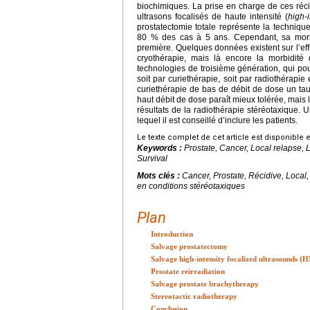
biochimiques. La prise en charge de ces récid
ultrasons focalisés de haute intensité (
high-
prostatectomie totale représente la techniqu
80 % des cas à 5 ans. Cependant, sa morbid
première. Quelques données existent sur l’effi
cryothérapie, mais là encore la morbidité
technologies de troisième génération, qui pour
soit par curiethérapie, soit par radiothérapi
curiethérapie de bas de débit de dose un ta
haut débit de dose paraît mieux tolérée, mais
résultats de la radiothérapie stéréotaxique. 
lequel il est conseillé d’inclure les patients.
Le texte complet de cet article est disponible 
Keywords :
Prostate, Cancer, Local relapse,
Survival
Mots clés :
Cancer, Prostate, Récidive, Local
en conditions stéréotaxiques
Plan
Introduction
Salvage prostatectomy
Salvage high-intensity focalized ultrasounds (
Prostate reirradiation
Salvage prostate brachytherapy
Stereotactic radiotherapy
Conclusion