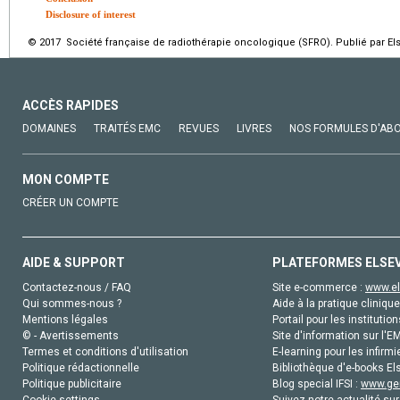
Disclosure of interest
© 2017 Société française de radiothérapie oncologique (SFRO). Publié par Els
ACCÈS RAPIDES
DOMAINES
TRAITÉS EMC
REVUES
LIVRES
NOS FORMULES D'AB
MON COMPTE
CRÉER UN COMPTE
AIDE & SUPPORT
PLATEFORMES ELSE
Contactez-nous / FAQ
Site e-commerce :
www.el
Qui sommes-nous ?
Aide à la pratique clinique
Mentions légales
Portail pour les institution
© - Avertissements
Site d'information sur l'E
Termes et conditions d'utilisation
E-learning pour les infirmi
Politique rédactionnelle
Bibliothèque d'e-books Els
Politique publicitaire
Blog special IFSI :
www.gen
Cookie settings
Suivez notre actualité sur