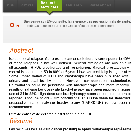
Résumé
PDF
Article
Tableaux
Références
Mots clés
Bienvenue sur EM-consulte, la référence des professionnels de santé.
L’accès au texte intégral de cet article nécessite un abonnement.
Abstract
Isolated local relapse after prostate cancer radiotherapy corresponds to 40
of these relapses is not well defined. Several strategies are available in
ultrasounds (HIFU), cryotherapy and reirradiation. Radical prostatectomy 
control is obtained in 50 to 80% at 5 year. However, morbidity is higher after i
Some limited series of HIFU and cryotherapy have been published with int
urinary and rectal toxicity is high. However, new generation technologie
Reirradiation could be performed with brachytherapy and more recently wi
results of salvage low-dose-rate brachytherapy have been reported in some 
rate of 34 to 88%. High-dose rate brachytherapy seems to be better tolerated
reported is too low to draw firm conclusions. This is the same for stereotact
prospective trial of salvage brachytherapy (CAPRICUR) is now open in 
recommended.
Le texte complet de cet article est disponible en PDF.
Résumé
Les récidives locales d’un cancer prostatique après radiothérapie représen