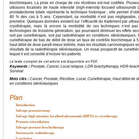
biochimiques. La prise en charge de ces récidives est mal codifiée. Plusieur
ultrasons focalisés de haute intensité (
high-intensity focused ultrasounds
[
prostatectomie totale représente la technique historique ; elle permet d’o
80 % des cas à 5 ans. Cependant, sa morbidité n’est pas négligeable, p
première. Quelques données existent sur l’efficacité du traitement par ultras
cryothérapie, mais là encore la morbidité de ces techniques n’est pas
technologies de troisième génération, qui pourraient diminuer les effets sec
soit par curiethérapie, soit par radiothérapie en conditions stéréotaxiques.
curiethérapie de bas de débit de dose un taux de contrôle biochimique à 
haut débit de dose paraît mieux tolérée, mais les résultats carcinologiques
résultats de la radiothérapie stéréotaxique. Un essai prospectif de curieth
lequel il est conseillé d’inclure les patients.
Le texte complet de cet article est disponible en PDF.
Keywords :
Prostate, Cancer, Local relapse, LDR-brachytherapy, HDR-brachy
Survival
Mots clés :
Cancer, Prostate, Récidive, Local, Curiethérapie, Haut débit de 
en conditions stéréotaxiques
Plan
Introduction
Salvage prostatectomy
Salvage high-intensity focalized ultrasounds (HIFU) or cryotherapy
Prostate reirradiation
Salvage prostate brachytherapy
Stereotactic radiotherapy
Conclusion