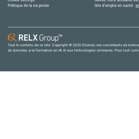
Politique de la vie privée
Site d'emploi en santé :
e
Tout le contenu de ce site: Copyright © 2026 Elsevier, ses concédants de licence e
de données, a la formation en IA et aux technologies similaires. Pour tout con