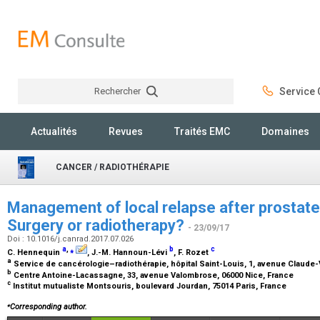
Rechercher
Service C
Rechercher
Actualités
Revues
Traités EMC
Domaines
CANCER / RADIOTHÉRAPIE
Management of local relapse after prostate
Surgery or radiotherapy?
- 23/09/17
Doi : 10.1016/j.canrad.2017.07.026
a
,
⁎
b
c
C. Hennequin
, J.-M. Hannoun-Lévi
, F. Rozet
a
Service de cancérologie–radiothérapie, hôpital Saint-Louis, 1, avenue Claude-
b
Centre Antoine-Lacassagne, 33, avenue Valombrose, 06000 Nice, France
c
Institut mutualiste Montsouris, boulevard Jourdan, 75014 Paris, France
⁎
Corresponding author.