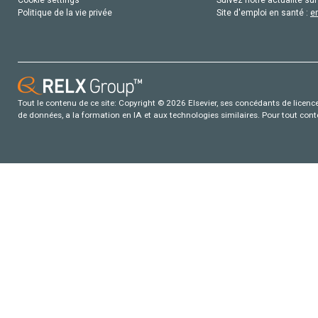
Politique de la vie privée
Site d'emploi en santé :
e
Tout le contenu de ce site: Copyright © 2026 Elsevier, ses concédants de licence e
de données, a la formation en IA et aux technologies similaires. Pour tout con