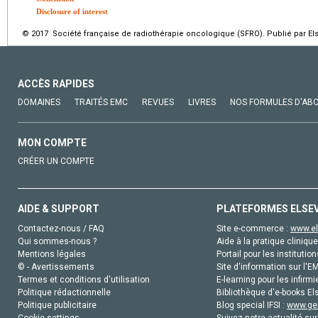
Disclosure of interest
© 2017 Société française de radiothérapie oncologique (SFRO). Publié par Els
ACCÈS RAPIDES
DOMAINES
TRAITÉS EMC
REVUES
LIVRES
NOS FORMULES D'AB
MON COMPTE
CRÉER UN COMPTE
AIDE & SUPPORT
PLATEFORMES ELSE
Contactez-nous / FAQ
Site e-commerce :
www.el
Qui sommes-nous ?
Aide à la pratique clinique
Mentions légales
Portail pour les institution
© - Avertissements
Site d'information sur l'E
Termes et conditions d'utilisation
E-learning pour les infirmi
Politique rédactionnelle
Bibliothèque d'e-books Els
Politique publicitaire
Blog special IFSI :
www.gen
Cookie settings
Suivez notre actualité sur