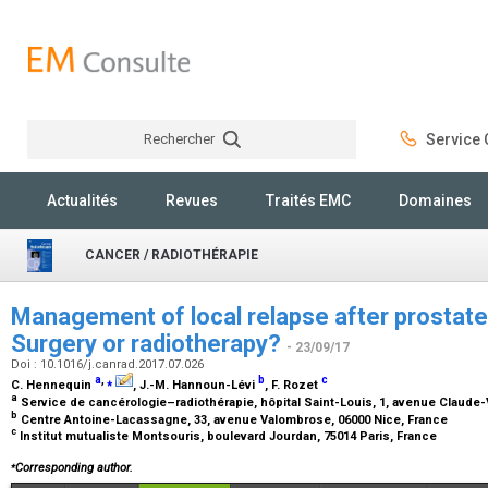
Rechercher
Service C
Rechercher
Actualités
Revues
Traités EMC
Domaines
CANCER / RADIOTHÉRAPIE
Management of local relapse after prostate
Surgery or radiotherapy?
- 23/09/17
Doi : 10.1016/j.canrad.2017.07.026
a
,
⁎
b
c
C. Hennequin
, J.-M. Hannoun-Lévi
, F. Rozet
a
Service de cancérologie–radiothérapie, hôpital Saint-Louis, 1, avenue Claude-
b
Centre Antoine-Lacassagne, 33, avenue Valombrose, 06000 Nice, France
c
Institut mutualiste Montsouris, boulevard Jourdan, 75014 Paris, France
⁎
Corresponding author.