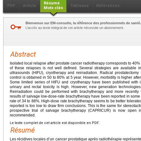
Résumé
PDF
Article
Tableaux
Références
Mots clés
Bienvenue sur EM-consulte, la référence des professionnels de santé.
L’accès au texte intégral de cet article nécessite un abonnement.
Abstract
Isolated local relapse after prostate cancer radiotherapy corresponds to 40
of these relapses is not well defined. Several strategies are available in
ultrasounds (HIFU), cryotherapy and reirradiation. Radical prostatectomy 
control is obtained in 50 to 80% at 5 year. However, morbidity is higher after i
Some limited series of HIFU and cryotherapy have been published with int
urinary and rectal toxicity is high. However, new generation technologie
Reirradiation could be performed with brachytherapy and more recently wi
results of salvage low-dose-rate brachytherapy have been reported in some 
rate of 34 to 88%. High-dose rate brachytherapy seems to be better tolerated
reported is too low to draw firm conclusions. This is the same for stereotact
prospective trial of salvage brachytherapy (CAPRICUR) is now open in 
recommended.
Le texte complet de cet article est disponible en PDF.
Résumé
Les récidives locales d’un cancer prostatique après radiothérapie représen