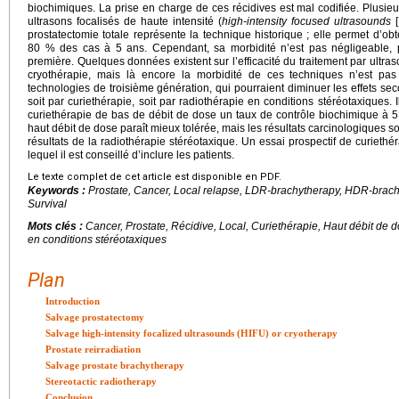
biochimiques. La prise en charge de ces récidives est mal codifiée. Plusieur
ultrasons focalisés de haute intensité (
high-intensity focused ultrasounds
[
prostatectomie totale représente la technique historique ; elle permet d’o
80 % des cas à 5 ans. Cependant, sa morbidité n’est pas négligeable, p
première. Quelques données existent sur l’efficacité du traitement par ultras
cryothérapie, mais là encore la morbidité de ces techniques n’est pas
technologies de troisième génération, qui pourraient diminuer les effets sec
soit par curiethérapie, soit par radiothérapie en conditions stéréotaxiques.
curiethérapie de bas de débit de dose un taux de contrôle biochimique à 
haut débit de dose paraît mieux tolérée, mais les résultats carcinologiques
résultats de la radiothérapie stéréotaxique. Un essai prospectif de curieth
lequel il est conseillé d’inclure les patients.
Le texte complet de cet article est disponible en PDF.
Keywords :
Prostate, Cancer, Local relapse, LDR-brachytherapy, HDR-brachy
Survival
Mots clés :
Cancer, Prostate, Récidive, Local, Curiethérapie, Haut débit de 
en conditions stéréotaxiques
Plan
Introduction
Salvage prostatectomy
Salvage high-intensity focalized ultrasounds (HIFU) or cryotherapy
Prostate reirradiation
Salvage prostate brachytherapy
Stereotactic radiotherapy
Conclusion