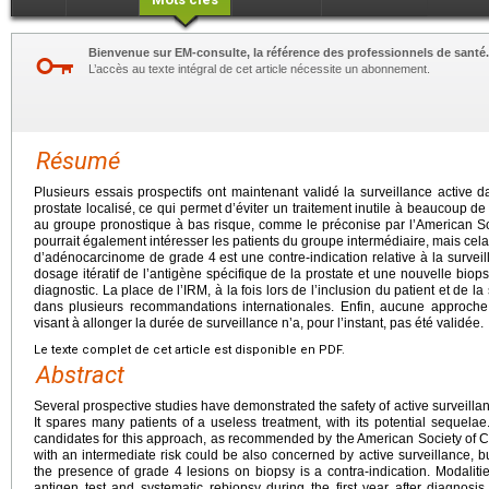
Bienvenue sur EM-consulte, la référence des professionnels de santé.
L’accès au texte intégral de cet article nécessite un abonnement.
Résumé
Plusieurs essais prospectifs ont maintenant validé la surveillance active 
prostate localisé, ce qui permet d’éviter un traitement inutile à beaucoup de
au groupe pronostique à bas risque, comme le préconise par l’American So
pourrait également intéresser les patients du groupe intermédiaire, mais cela
d’adénocarcinome de grade 4 est une contre-indication relative à la surveil
dosage itératif de l’antigène spécifique de la prostate et une nouvelle biop
diagnostic. La place de l’IRM, à la fois lors de l’inclusion du patient et de l
dans plusieurs recommandations internationales. Enfin, aucune approc
visant à allonger la durée de surveillance n’a, pour l’instant, pas été validée.
Le texte complet de cet article est disponible en PDF.
Abstract
Several prospective studies have demonstrated the safety of active surveillanc
It spares many patients of a useless treatment, with its potential sequelae.
candidates for this approach, as recommended by the American Society of 
with an intermediate risk could be also concerned by active surveillance, but 
the presence of grade 4 lesions on biopsy is a contra-indication. Modaliti
antigen test and systematic rebiopsy during the first year after diagnosi