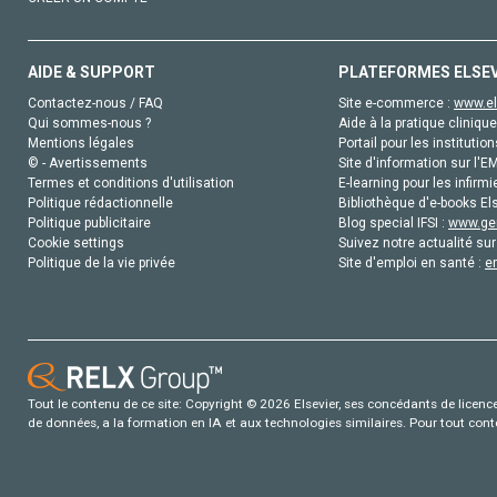
AIDE & SUPPORT
PLATEFORMES ELSE
Contactez-nous / FAQ
Site e-commerce :
www.el
Qui sommes-nous ?
Aide à la pratique clinique
Mentions légales
Portail pour les institution
© - Avertissements
Site d'information sur l'E
Termes et conditions d'utilisation
E-learning pour les infirmi
Politique rédactionnelle
Bibliothèque d'e-books Els
Politique publicitaire
Blog special IFSI :
www.gen
Cookie settings
Suivez notre actualité sur
Politique de la vie privée
Site d'emploi en santé :
e
Tout le contenu de ce site: Copyright © 2026 Elsevier, ses concédants de licence e
de données, a la formation en IA et aux technologies similaires. Pour tout con