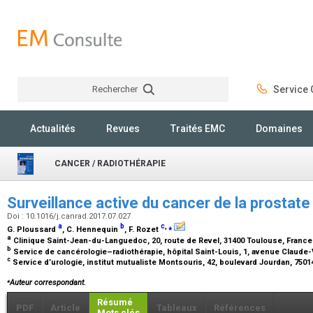
Rechercher
Service C
Rechercher
Actualités
Revues
Traités EMC
Domaines
CANCER / RADIOTHÉRAPIE
Surveillance active du cancer de la prostat
Doi : 10.1016/j.canrad.2017.07.027
a
b
c
,
⁎
G. Ploussard
, C. Hennequin
, F. Rozet
a
Clinique Saint-Jean-du-Languedoc, 20, route de Revel, 31400 Toulouse, Franc
b
Service de cancérologie–radiothérapie, hôpital Saint-Louis, 1, avenue Claude-
c
Service d’urologie, institut mutualiste Montsouris, 42, boulevard Jourdan, 7501
⁎
Auteur correspondant.
Résumé
PDF
Article
Tableaux
Références
Mots clés