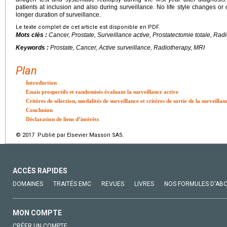
patients at inclusion and also during surveillance. No life style changes or 
longer duration of surveillance.
Le texte complet de cet article est disponible en PDF.
Mots clés :
Cancer, Prostate, Surveillance active, Prostatectomie totale, Rad
Keywords :
Prostate, Cancer, Active surveillance, Radiotherapy, MRI
Plan
Introduction
Essais prospectifs et randomisés évaluant la surveillance active
Critères de sélection, modalités de surveillance et critères de sortie de la surveillan
Conclusion
Déclaration de liens d’intérêts
© 2017 Publié par Elsevier Masson SAS.
ACCÈS RAPIDES
DOMAINES
TRAITÉS EMC
REVUES
LIVRES
NOS FORMULES D'AB
MON COMPTE
CRÉER UN COMPTE