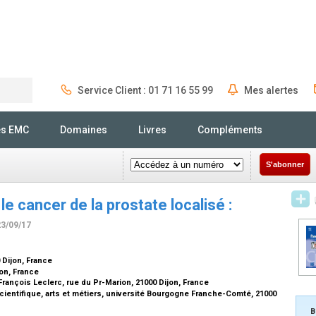
Service Client : 01 71 16 55 99
Mes alertes
Rechercher
és EMC
Domaines
Livres
Compléments
S'abonner
e cancer de la prostate localisé :
23/09/17
 Dijon, France
on, France
ançois Leclerc, rue du Pr-Marion, 21000 Dijon, France
cientifique, arts et métiers, université Bourgogne Franche-Comté, 21000
B