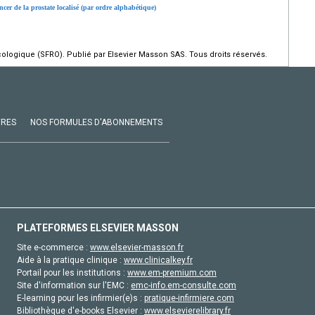
ncer de la prostate localisé (par ordre alphabétique)
ologique (SFRO). Publié par Elsevier Masson SAS. Tous droits réservés.
VRES
NOS FORMULES D'ABONNEMENTS
PLATEFORMES ELSEVIER MASSON
Site e-commerce :
www.elsevier-masson.fr
Aide à la pratique clinique :
www.clinicalkey.fr
Portail pour les institutions :
www.em-premium.com
Site d'information sur l'EMC :
emc-info.em-consulte.com
E-learning pour les infirmier(e)s :
pratique-infirmiere.com
Bibliothèque d'e-books Elsevier :
www.elsevierelibrary.fr