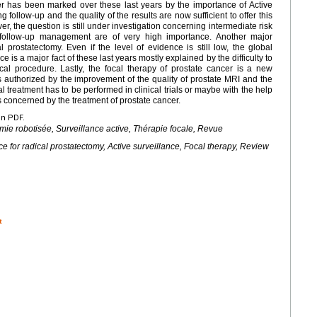
r has been marked over these last years by the importance of Active
g follow-up and the quality of the results are now sufficient to offer this
r, the question is still under investigation concerning intermediate risk
d follow-up management are of very high importance. Another major
l prostatectomy. Even if the level of evidence is still low, the global
nce is a major fact of these last years mostly explained by the difficulty to
cal procedure. Lastly, the focal therapy of prostate cancer is a new
 authorized by the improvement of the quality of prostate MRI and the
al treatment has to be performed in clinical trials or maybe with the help
s concerned by the treatment of prostate cancer.
en PDF.
mie robotisée, Surveillance active, Thérapie focale, Revue
e for radical prostatectomy, Active surveillance, Focal therapy, Review
t