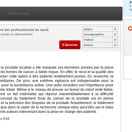
p
L
u
x
Références
pages
5
ce des professionnels de santé.
nécessite un abonnement.
Iconographies
0
Vidéos
0
S'abonner
Autres
0
 la prostate localisé a été marquée ces dernières années par la place
es formes de cancer à faible risque. En effet, le recul et la qualité des
poser cette option à des patients relativement jeunes. En revanche, la
médiaires. De plus, une extrême vigilance est indispensable pour la
s pour la surveillance active. Une autre évolution est l’importance prise
mie totale. Même si le niveau de preuve en faveur du robot reste faible,
 est un fait indéniable qui répond vraisemblablement à la difficulté
e concept du traitement focal du cancer de la prostate est en pleine
 et la précision des biopsies de la prostate. Actuellement, le traitement
e que dans le cadre de la recherche clinique et/ou peut être par le biais
rents acteurs intervenant dans la prise en charge des patients.
en PDF.