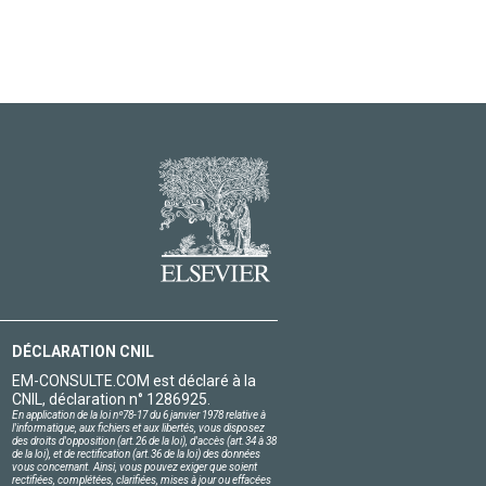
DÉCLARATION CNIL
EM-CONSULTE.COM est déclaré à la
CNIL, déclaration n° 1286925.
En application de la loi nº78-17 du 6 janvier 1978 relative à
l'informatique, aux fichiers et aux libertés, vous disposez
des droits d'opposition (art.26 de la loi), d'accès (art.34 à 38
de la loi), et de rectification (art.36 de la loi) des données
vous concernant. Ainsi, vous pouvez exiger que soient
rectifiées, complétées, clarifiées, mises à jour ou effacées