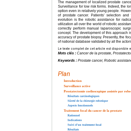
The management of localized prostate cance
Surveillance for low risk forms. Indeed, the lon
option even in relatively young people. Howeve
of prostate cancer. Patients’ selection an
evolution is the robotic assistance for radica
utilization all over the world of robotic assista
correctly perform manual laparoscopic surgi
concept. The development of this approach is
accuracy of prostate biopsy. Presently, the foc
of national database validated by all the actor
Le texte complet de cet article est disponible 
Mots clés :
Cancer de la prostate, Prostatecto
Keywords :
Prostate cancer, Robotic assistanc
Plan
Introduction
Surveillance active
Prostatectomie coelioscopique assistée par robo
Résultats carcinologiques
Sûreté de la chirurgie robotique
Aspects fonctionnels
Traitement focal du cancer de la prostate
Rationnel
Indications
Suivi d’un traitement focal
Résultats