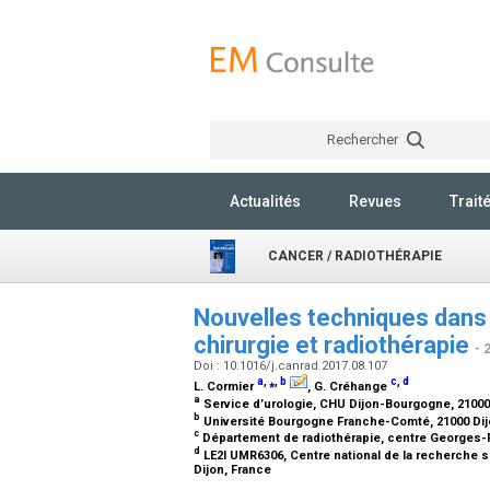
Rechercher
Actualités
Revues
Trait
CANCER / RADIOTHÉRAPIE
Nouvelles techniques dans l
chirurgie et radiothérapie
- 
Doi : 10.1016/j.canrad.2017.08.107
a
,
⁎
,
b
c
,
d
L. Cormier
, G. Créhange
a
Service d’urologie, CHU Dijon-Bourgogne, 21000
b
Université Bourgogne Franche-Comté, 21000 Dij
c
Département de radiothérapie, centre Georges-Fr
d
LE2I UMR6306, Centre national de la recherche s
Dijon, France