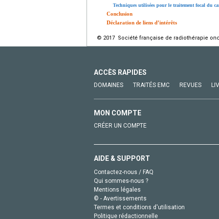
Techniques utilisées pour le traitement focal du ca
Conclusion
Déclaration de liens d’intérêts
© 2017 Société française de radiothérapie onc
ACCÈS RAPIDES
DOMAINES
TRAITÉS EMC
REVUES
LI
MON COMPTE
CRÉER UN COMPTE
AIDE & SUPPORT
Contactez-nous / FAQ
Qui sommes-nous ?
Mentions légales
© - Avertissements
Termes et conditions d'utilisation
Politique rédactionnelle