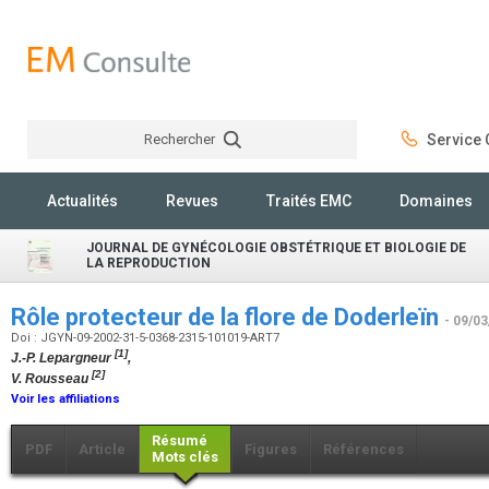
Rechercher
Service C
Rechercher
Actualités
Revues
Traités EMC
Domaines
JOURNAL DE GYNÉCOLOGIE OBSTÉTRIQUE ET BIOLOGIE DE
LA REPRODUCTION
Rôle protecteur de la flore de Doderleïn
- 09/03
Doi : JGYN-09-2002-31-5-0368-2315-101019-ART7
[1]
J.-P. Lepargneur
,
[2]
V. Rousseau
Voir les affiliations
Résumé
PDF
Article
Figures
Références
Mots clés