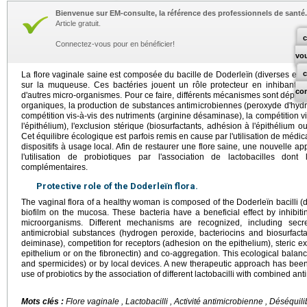
Bienvenue sur EM-consulte, la référence des professionnels de santé.
Article gratuit.
c
Connectez-vous pour en bénéficier!
vo
La flore vaginale saine est composée du bacille de Doderleïn (diverses espè
sur la muqueuse. Ces bactéries jouent un rôle protecteur en inhibant la
co
d'autres micro-organismes. Pour ce faire, différents mécanismes sont déplo
organiques, la production de substances antimicrobiennes (peroxyde d'hydro
compétition vis-à-vis des nutriments (arginine désaminase), la compétition v
l'épithélium), l'exclusion stérique (biosurfactants, adhésion à l'épithélium o
Cet équilibre écologique est parfois remis en cause par l'utilisation de médi
dispositifs à usage local. Afin de restaurer une flore saine, une nouvelle a
l'utilisation de probiotiques par l'association de lactobacilles dont
complémentaires.
Protective role of the Doderleïn flora.
The vaginal flora of a healthy woman is composed of the Doderleïn bacilli (dif
biofilm on the mucosa. These bacteria have a beneficial effect by inhibit
microorganisms. Different mechanisms are recognized, including secre
antimicrobial substances (hydrogen peroxide, bacteriocins and biosurfactan
deiminase), competition for receptors (adhesion on the epithelium), steric e
epithelium or on the fibronectin) and co-aggregation. This ecological balanc
and spermicides) or by local devices. A new therapeutic approach has been 
use of probiotics by the association of different lactobacilli with combined antim
Mots clés :
Flore vaginale , Lactobacilli , Activité antimicrobienne , Déséquil