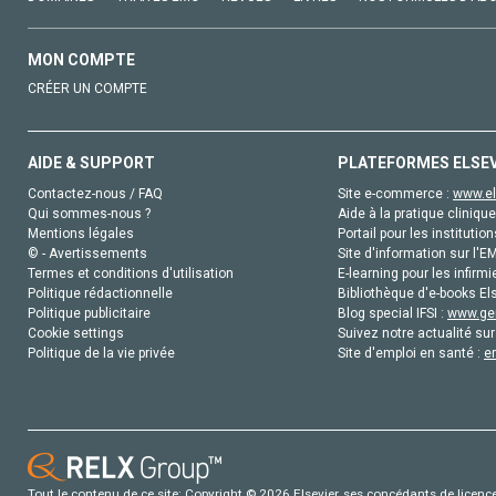
MON COMPTE
CRÉER UN COMPTE
AIDE & SUPPORT
PLATEFORMES ELSE
Contactez-nous / FAQ
Site e-commerce :
www.el
Qui sommes-nous ?
Aide à la pratique clinique
Mentions légales
Portail pour les institution
© - Avertissements
Site d'information sur l'E
Termes et conditions d'utilisation
E-learning pour les infirmi
Politique rédactionnelle
Bibliothèque d'e-books Els
Politique publicitaire
Blog special IFSI :
www.gen
Cookie settings
Suivez notre actualité sur
Politique de la vie privée
Site d'emploi en santé :
e
Tout le contenu de ce site: Copyright © 2026 Elsevier, ses concédants de licence e