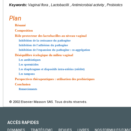
Keywords:
Vaginal flora , Lactobacilli , Antimicrobial activity , Probiotics
Plan
Résumé
Composition
Rôle protecteur des lactobacilles au niveau vaginal
Inhibition de la croissance du pathogène
Inhibition de l'adhésion du pathogène
Inhibition de l'expansion du pathogène : co-aggrégation
Déséquilibre écologique du milieu vaginal
Les antibiotiques
Les spermicides
Les diaphragmes et dispositifs intra-utérins (stérilet)
Les tampons
Perspectives thérapeutiques : utilisation des probiotiques
Conclusion
Remerciements
© 2002 Elsevier Masson SAS. Tous droits réservés.
ACCÈS RAPIDES
DOMAINES
TRAITÉS EMC
REVUES
LIVRES
NOS FORMULES D'AB