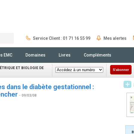
Service Client : 01 71 16 55 99
Mes alertes
Rechercher
és EMC
Domaines
Livres
Compléments
TRIQUE ET BIOLOGIE DE
S'abonner
es dans le diabète gestationnel :
encher
- 09/03/08
B