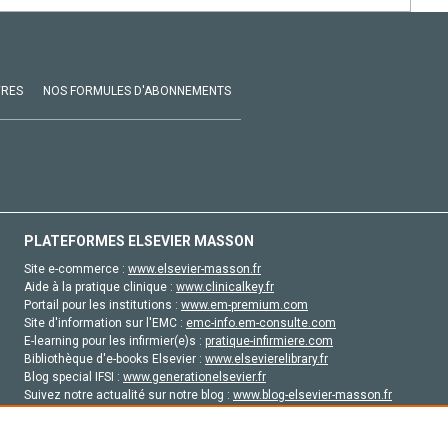
VRES
NOS FORMULES D'ABONNEMENTS
PLATEFORMES ELSEVIER MASSON
Site e-commerce :
www.elsevier-masson.fr
Aide à la pratique clinique :
www.clinicalkey.fr
Portail pour les institutions :
www.em-premium.com
Site d'information sur l'EMC :
emc-info.em-consulte.com
E-learning pour les infirmier(e)s :
pratique-infirmiere.com
Bibliothèque d'e-books Elsevier :
www.elsevierelibrary.fr
Blog special IFSI :
www.generationelsevier.fr
Suivez notre actualité sur notre blog :
www.blog-elsevier-masson.fr
Site d'emploi en santé :
emploisante.com