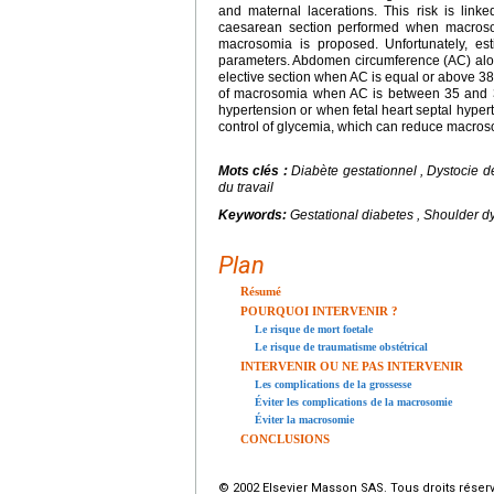
and maternal lacerations. This risk is link
caesarean section performed when macrosom
macrosomia is proposed. Unfortunately, esti
parameters. Abdomen circumference (AC) alone
elective section when AC is equal or above 38 c
of macrosomia when AC is between 35 and 3
hypertension or when fetal heart septal hype
control of glycemia, which can reduce macroso
Mots clés :
Diabète gestationnel , Dystocie
du travail
Keywords:
Gestational diabetes , Shoulder d
Plan
Résumé
POURQUOI INTERVENIR ?
Le risque de mort foetale
Le risque de traumatisme obstétrical
INTERVENIR OU NE PAS INTERVENIR
Les complications de la grossesse
Éviter les complications de la macrosomie
Éviter la macrosomie
CONCLUSIONS
© 2002 Elsevier Masson SAS. Tous droits réser