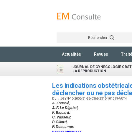
Rechercher
Actualités
Revues
Trait
JOURNAL DE GYNÉCOLOGIE OBSTÉ
LA REPRODUCTION
Les indications obstétrical
déclencher ou ne pas décl
Doi : JGYN-10-2002-31-S6-0368-2315-101019-ART4
A. Fournié,
J.-F. Le Digabel,
F. Biquard,
C. Vasseur,
P. Gillard,
P. Descamps