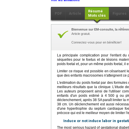
Voir les affiliations
Résumé
PDF
Article
Figures
Mots clés
Bienvenue sur EM-consulte, la référen
Article gratuit.
Connectez-vous pour en bénéficier!
La principale complication pour l'enfant du
séquelles pour le foetus et de lésions mate
poids foetal et, pour un même poids foetal, il
Limiter ce risque est possible en césarisant
que des enfants macrosomes n'atteignent ce p
L'estimation du poids foetal par des formule
meilleurs résultats que la clinique. L'étude 
Les auteurs proposent ainsi de l'utiliser co
enfants d'un poids estimé à 4 500 g ou p
déclenchement, après 38 SA paraît limiter la m
38 cm. Un déclenchement est aussi nécessai
d'une hypertrophie du septum cardiaque foet
précoce qui est le meilleur moyen de limiter l'
Induce or not induce labor in gestat
The most serious hazard of gestational diabet