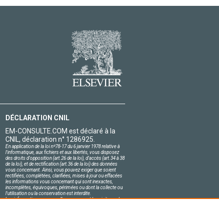
DÉCLARATION CNIL
EM-CONSULTE.COM est déclaré à la
CNIL, déclaration n° 1286925.
En application de la loi nº78-17 du 6 janvier 1978 relative à
l'informatique, aux fichiers et aux libertés, vous disposez
des droits d'opposition (art.26 de la loi), d'accès (art.34 à 38
de la loi), et de rectification (art.36 de la loi) des données
vous concernant. Ainsi, vous pouvez exiger que soient
rectifiées, complétées, clarifiées, mises à jour ou effacées
les informations vous concernant qui sont inexactes,
incomplètes, équivoques, périmées ou dont la collecte ou
l'utilisation ou la conservation est interdite.
Les informations personnelles concernant les visiteurs de
notre site, y compris leur identité, sont confidentielles.
Le responsable du site s'engage sur l'honneur à respecter
les conditions légales de confidentialité applicables en