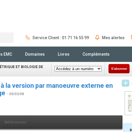
Service Client : 01 71 16 55 99
Mes alertes
Rechercher
és EMC
Domaines
Livres
Compléments
TRIQUE ET BIOLOGIE DE
S'abonner
à la version par manoeuvre externe en
ège
- 09/03/08
Références
B