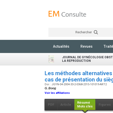
Rechercher
Actualités
Revues
Trait
JOURNAL DE GYNÉCOLOGIE OBSTÉ
LA REPRODUCTION
Les méthodes alternatives 
cas de présentation du si
Doi : JGYN-04-2004-33-2-0368-2315-101019-ART2
G. Boog
Voir les affiliations
Résumé
PDF
Article
Figures
Mots clés