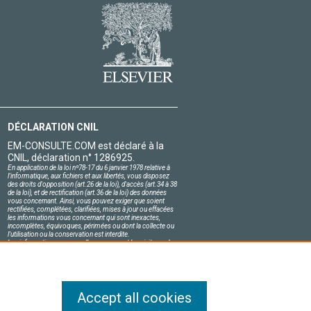
DÉCLARATION CNIL
EM-CONSULTE.COM est déclaré à la
CNIL, déclaration n° 1286925.
En application de la loi nº78-17 du 6 janvier 1978 relative à
l'informatique, aux fichiers et aux libertés, vous disposez
des droits d'opposition (art.26 de la loi), d'accès (art.34 à 38
de la loi), et de rectification (art.36 de la loi) des données
vous concernant. Ainsi, vous pouvez exiger que soient
rectifiées, complétées, clarifiées, mises à jour ou effacées
les informations vous concernant qui sont inexactes,
incomplètes, équivoques, périmées ou dont la collecte ou
l'utilisation ou la conservation est interdite.
Les informations personnelles concernant les visiteurs de
notre site, y compris leur identité, sont confidentielles.
Le responsable du site s'engage sur l'honneur à respecter
les conditions légales de confidentialité applicables en
France et à ne pas divulguer ces informations à des tiers.
Accept all cookies