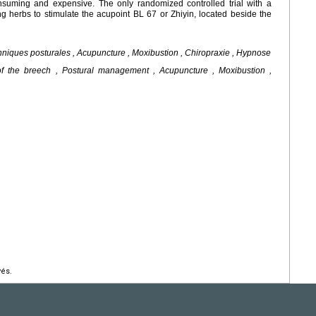
onsuming and expensive. The only randomized controlled trial with a
g herbs to stimulate the acupoint BL 67 or Zhiyin, located beside the
niques posturales , Acupuncture , Moxibustion , Chiropraxie , Hypnose
f the breech , Postural management , Acupuncture , Moxibustion ,
vés.