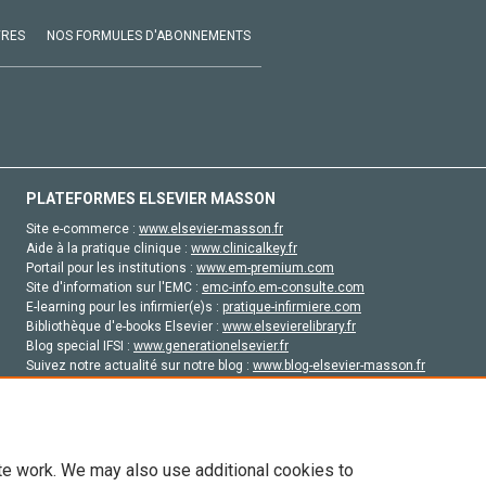
VRES
NOS FORMULES D'ABONNEMENTS
PLATEFORMES ELSEVIER MASSON
Site e-commerce :
www.elsevier-masson.fr
Aide à la pratique clinique :
www.clinicalkey.fr
Portail pour les institutions :
www.em-premium.com
Site d'information sur l'EMC :
emc-info.em-consulte.com
E-learning pour les infirmier(e)s :
pratique-infirmiere.com
Bibliothèque d'e-books Elsevier :
www.elsevierelibrary.fr
Blog special IFSI :
www.generationelsevier.fr
Suivez notre actualité sur notre blog :
www.blog-elsevier-masson.fr
Site d'emploi en santé :
emploisante.com
te work. We may also use additional cookies to