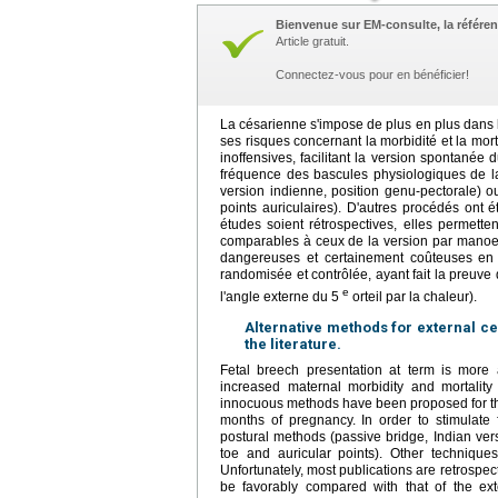
Bienvenue sur EM-consulte, la référen
Article gratuit.
Connectez-vous pour en bénéficier!
La césarienne s'impose de plus en plus dans 
ses risques concernant la morbidité et la mort
inoffensives, facilitant la version spontanée du
fréquence des bascules physiologiques de la 
version indienne, position genu-pectorale) ou
points auriculaires). D'autres procédés ont 
études soient rétrospectives, elles permet
comparables à ceux de la version par manoeu
dangereuses et certainement coûteuses en
randomisée et contrôlée, ayant fait la preuve 
e
l'angle externe du 5
orteil par la chaleur).
Alternative methods for external ce
the literature.
Fetal breech presentation at term is more
increased maternal morbidity and mortality 
innocuous methods have been proposed for the
months of pregnancy. In order to stimulate 
postural methods (passive bridge, Indian versi
toe and auricular points). Other technique
Unfortunately, most publications are retrospec
be favorably compared with that of the ex