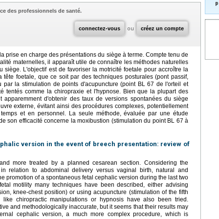
p
ce des professionnels de santé.
connectez-vous
ou
créez un compte
la prise en charge des présentations du siège à terme. Compte tenu de
alité maternelles, il apparaît utile de connaître les méthodes naturelles
 siège. L'objectif est de favoriser la motricité foetale pour accroître la
tête foetale, que ce soit par des techniques posturales (pont passif,
 par la stimulation de points d'acupuncture (point BL 67 de l'orteil et
été tentés comme la chiropraxie et l'hypnose. Bien que la plupart des
tent apparemment d'obtenir des taux de versions spontanées du siège
vre externe, évitant ainsi des procédures complexes, potentiellement
 temps et en personnel. La seule méthode, évaluée par une étude
de son efficacité concerne la moxibustion (stimulation du point BL 67 à
phalic version in the event of breech presentation: review of
 and more treated by a planned cesarean section. Considering the
in relation to abdominal delivery versus vaginal birth, natural and
 promotion of a spontaneous fetal cephalic version during the last two
fetal motility many techniques have been described, either advising
on, knee-chest position) or using acupuncture (stimulation of the fifth
s like chiropractic manipulations or hypnosis have also been tried.
tive and methodologically inaccurate, but it seems that their results may
ternal cephalic version, a much more complex procedure, which is