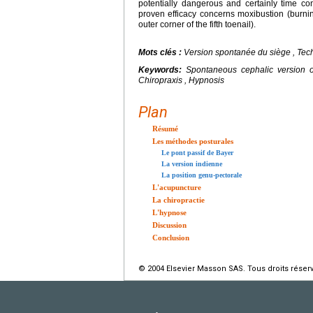
potentially dangerous and certainly time c
proven efficacy concerns moxibustion (burnin
outer corner of the fifth toenail).
Mots clés :
Version spontanée du siège , Tech
Keywords:
Spontaneous cephalic version o
Chiropraxis , Hypnosis
Plan
Résumé
Les méthodes posturales
Le pont passif de Bayer
La version indienne
La position genu-pectorale
L'acupuncture
La chiropractie
L'hypnose
Discussion
Conclusion
© 2004 Elsevier Masson SAS. Tous droits réser